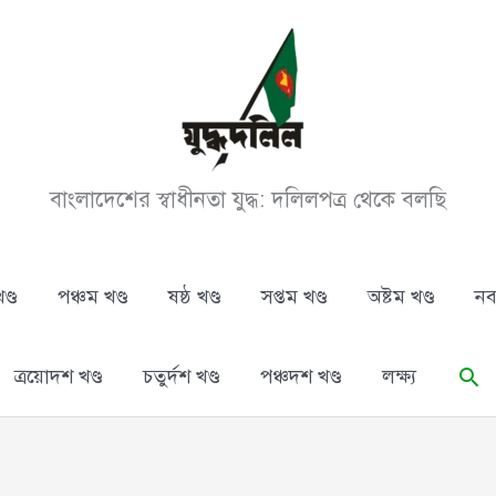
বাংলাদেশের স্বাধীনতা যুদ্ধ: দলিলপত্র থেকে বলছি
ণ্ড
পঞ্চম খণ্ড
ষষ্ঠ খণ্ড
সপ্তম খণ্ড
অষ্টম খণ্ড
নব
Se
ত্রয়োদশ খণ্ড
চতুর্দশ খণ্ড
পঞ্চদশ খণ্ড
লক্ষ্য