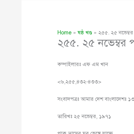
Home
ষষ্ঠ খণ্ড
২৫৫. ২৫ নভেম্বর
২৫৫. ২৫ নভেম্বর 
কম্পাইলারঃ এফ এম খান
<৬,২৫৫,৪৩২-৪৩৩>
সংবাদপত্রঃ আমার দেশ বাংলাদেশঃ ১৩
তারিখঃ ২৫ নভেম্বর, ১৯৭১
পাক তাসের ঘর ভেঙ্গে যাচ্ছে