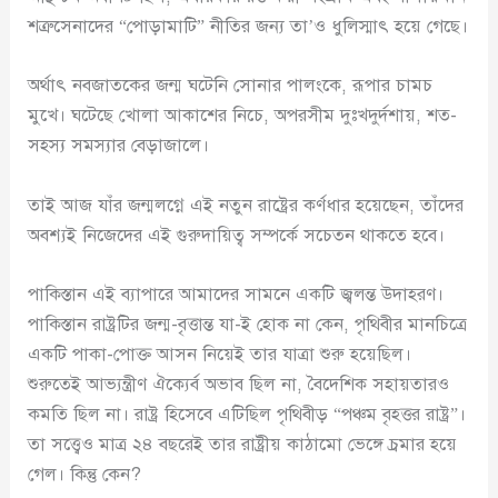
শত্রুসেনাদের “পোড়ামাটি” নীতির জন্য তা’ও ধুলিস্মাৎ হয়ে গেছে।
অর্থাৎ নবজাতকের জন্ম ঘটেনি সোনার পালংকে, রূপার চামচ
মুখে। ঘটেছে খোলা আকাশের নিচে, অপরসীম দুঃখদুর্দশায়, শত-
সহস্য সমস্যার বেড়াজালে।
তাই আজ যাঁর জন্মলগ্নে এই নতুন রাষ্ট্রের কর্ণধার হয়েছেন, তাঁদের
অবশ্যই নিজেদের এই গুরুদায়িত্ব সম্পর্কে সচেতন থাকতে হবে।
পাকিস্তান এই ব্যাপারে আমাদের সামনে একটি জ্বলন্ত উদাহরণ।
পাকিস্তান রাষ্ট্রটির জন্ম-বৃত্তান্ত যা-ই হোক না কেন, পৃথিবীর মানচিত্রে
একটি পাকা-পোক্ত আসন নিয়েই তার যাত্রা শুরু হয়েছিল।
শুরুতেই আভ্যন্ত্রীণ ঐক্যের্ব অভাব ছিল না, বৈদেশিক সহায়তারও
কমতি ছিল না। রাষ্ট্র হিসেবে এটিছিল পৃথিবীড় “পঞ্চম বৃহত্তর রাষ্ট্র”।
তা সত্ত্বেও মাত্র ২৪ বছরেই তার রাষ্ট্রীয় কাঠামো ভেঙ্গে চ্রমার হয়ে
গেল। কিন্তু কেন?