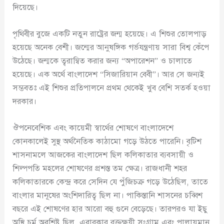
দিয়েছে।
পৃথিবীর বুজে একটি নতুন রাষ্ট্রের জন্ম হয়েছে। এ শিশুর তোলপাড়
হয়েছে অনেক বেশী। জন্মের আনুষঙ্গিক গর্ভযন্ত্রণায় সারা বিশ্ব কেঁপে
উঠেছে। জন্মকে ত্বরান্বিত করার জন্য “অপারেশন” ও চালাতে
হয়েছে। এক অর্থে বাংলাদেশ “সিজারিয়ান বেবী”। আর সে জন্যই
সম্ভবতঃ এই শিশুর প্রতিপালনে প্রথম থেকেই খুব বেশি সতর্ক হওয়া
দরকার।
ঔপনেবেশিক এবং কায়েমী স্বার্থের শোষণে বাংলাদেশে
কোনকালেই সুস্থ অর্থনৈতিক কাঠামো গড়ে উঠতে পারেনি। বৃটিশ
শাসনামলে আজকের বাংলাদেশ ছিল কলিকাতার ব্যবসায়ী ও
শিল্পপতি মহলের শোষণের প্রশস্ত তম ক্ষেত্র। রাজধানী শহর
কলিকাতারকে কেন্দ্র করে সেদিন যে পুঁজিচক্র গড়ে উঠেছিল, তাতে
বাংলার মানূষের অংশিদারিত্ব ছিল না। পাকিস্তানি শাসনের চব্বিশ
বছরে এই শোষণের হার আরো বহু গুনে বেড়েছে। তারপরও যা ইছু
অস্থি চর্ম অবশিষ্ট ছিল, এবারকার রক্তক্ষয়ী সংগ্রাম এবং পালায়মান