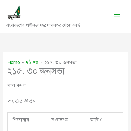
Skip
to
Main
content
বাংলাদেশের স্বাধীনতা যুদ্ধ: দলিলপত্র থেকে বলছি
Men
Home
ষষ্ঠ খণ্ড
২১৫. ৩০ জনসভা
২১৫. ৩০ জনসভা
লাল কমল
<৬,২১৫,৩৬৫>
শিরোনাম
সংবাদপত্র
তারিখ