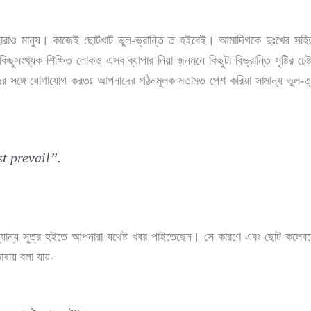
-তাহারাও মানুষ। কাজেই ছোটখাট ভুল-ভ্রান্তি ত হইবেই। আমাদিগকে দুঃখের 
 কিছুসংখ্যক শিক্ষিত লোকও এসব ব্যাপার নিয়া জনমনে কিছুটা বিভ্রান্তি সৃষ্টি
 পরিষদের সঙ্গে যোগাযোগ করতঃ আপনাদের গঠনমূলক মতামত পেশ করিয়া সামান্য ভূল-ত
t prevail”.
 অন্যান্য সূত্র হইতে আপনারা যথেষ্ট খবর পাইতেছেন। সে কারণে এবং ছোট কলে
ষায় বলা যায়-