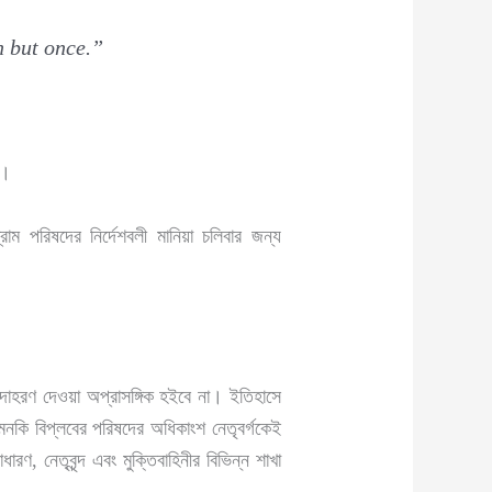
h but once.”
ন।
াম পরিষদের নির্দেশবলী মানিয়া চলিবার জন্য
 উদাহরণ দেওয়া অপ্রাসঙ্গিক হইবে না। ইতিহাসে
নকি বিপ্লবের পরিষদের অধিকাংশ নেতৃবর্গকেই
রণ, নেতৃবৃন্দ এবং মুক্তিবাহিনীর বিভিন্ন শাখা