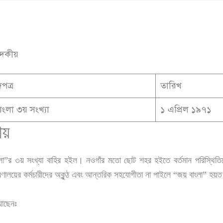
াদকীয়
পত্র
তারিখ
ংলা ৩য় সংখ্যা
১ এপ্রিল ১৯৭১
ীয়
 বাংলা”র ৩য় সংখ্যা বাহির হইল। নওগাঁর মতো ছোট শহর হইতে বর্তমান পরিস্থ
ুদ্রণালয়ের কর্মচারীদের অকুন্ঠ এবং আন্তরিক সহযোগীতা না পাইলে “জয় বাংলা” হ
়াছেনঃ