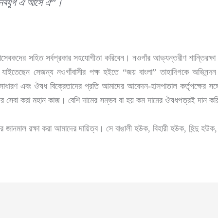
ই-নবযুগ ঐ আসে ঐ”।
্ছাসেবকদের সহিত সর্বপ্রকার সহযোগীতা করিবেন। নওগাঁর আভ্যন্তরীণ শান্তিরক্ষা 
িয়া যাইতেছেন সেজন্য নওগাঁবাসীর পক্ষ হইতে “জয় বাংলা” তাহাদিগকে অভিনন্
সাধারণ এবং ঔষধ বিক্রেতাদের প্রতি আমাদের আবেদন-হাসপাতাল কর্তৃপক্ষের সঙ্গ
তদের সেবা করা মহান কাজ। বেশি দামের সম্ভব বা হয় কম দামের ঔষধপত্রই দান ক
রিকের জানমাল রক্ষা করা আমাদের দায়িত্ব। সে বাঙালী হউক, বিহারী হউক, হিন্দু হ