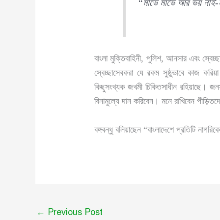
“মাভৈ মাভৈ আর ভয় না
বাংলা মুক্তিবাহিনী, পুলিশ, আনসার এবং স্বেচ
স্বেচ্ছাসেবকরা যে রকম সুষ্ঠুভাবে কাজ কর
কিছুসংখ্যক জখমী চিকিতসাধীন রহিয়াছে। জন
বিনামুল্যে দান করিবেন। মনে রাখিবেন পীড়ি
বঙ্গবন্ধু বলিয়াছেন “বাংলাদেশে প্রতিটি নাগ
←
Previous Post