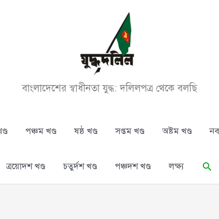
বাংলাদেশের স্বাধীনতা যুদ্ধ: দলিলপত্র থেকে বলছি
ণ্ড
পঞ্চম খণ্ড
ষষ্ঠ খণ্ড
সপ্তম খণ্ড
অষ্টম খণ্ড
নব
Se
ত্রয়োদশ খণ্ড
চতুর্দশ খণ্ড
পঞ্চদশ খণ্ড
লক্ষ্য