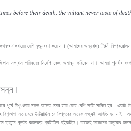
mes before their death, the valiant never taste of deat
া কখনও একবারের বেশি মৃত্যুবরণ করে না। (আমাদের অন্যবাদ) টিপ্পনী নিষ্প্রয়োজ
ছিলাম সংগ্রাম পরিষদের নির্দেশ কেহ অমান্য করিবেন না। আমরা পুনর্বার সংগ্র
মাসন্ন।
বিজয় পূর্বে বিশৃংখলার দরুন অনেক সময় তার চেয়ে বেশি ক্ষতি সাধিত হয়। একটা
 বিশৃংখলা এত চরমে উঠিয়াছিল যে বিপ্লবের অনেক লক্ষ্যই অর্জিত হয় নাই। এম
ফ্রান্সে পুনর্বার রাজতন্ত্র প্রতিষ্ঠিত হইয়াছিল। কাজেই আমাদের অনুরোধ জনসাধা