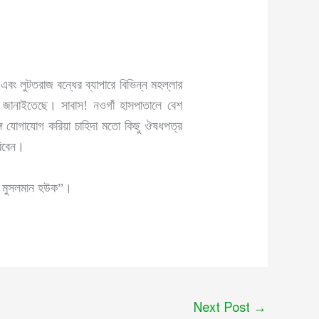
এবং লুটতরাজ বন্ধের ব্যাপারে বিভিন্ন মহল্লার
দন জানাইতেছে। সাবাস! নওগাঁ হাসপাতালে বেশ
ে যোগাযোগ করিয়া চাহিদা মতো কিছু ঔষধপত্র
রিবেন।
উক, মুসলমান হউক”।
Next Post
→