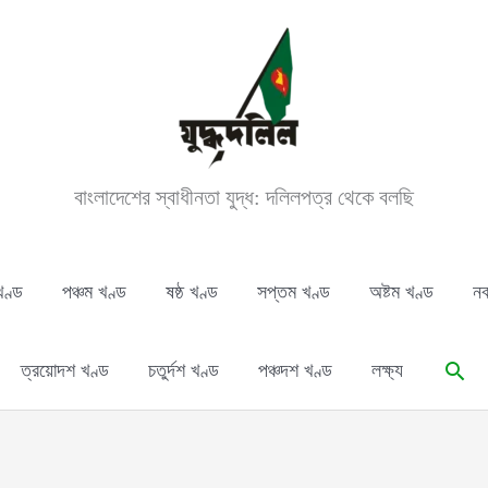
বাংলাদেশের স্বাধীনতা যুদ্ধ: দলিলপত্র থেকে বলছি
খণ্ড
পঞ্চম খণ্ড
ষষ্ঠ খণ্ড
সপ্তম খণ্ড
অষ্টম খণ্ড
নব
Sear
ত্রয়োদশ খণ্ড
চতুর্দশ খণ্ড
পঞ্চদশ খণ্ড
লক্ষ্য