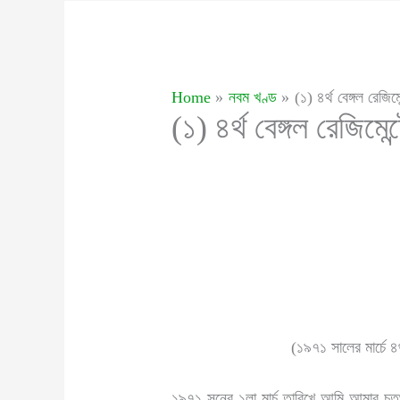
Home
নবম খণ্ড
(১) ৪র্থ বেঙ্গল রেজিম
(১) ৪র্থ বেঙ্গল রেজিমে
(১৯৭১ সালের মার্চে ৪
১৯৭১ সনের ১লা মার্চ তারিখে আমি আমার চতুর্থ