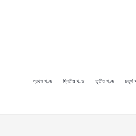
Skip
to
content
প্রথম খণ্ড
দ্বিতীয় খণ্ড
তৃতীয় খণ্ড
চতুর্থ 