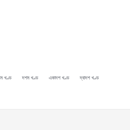
ম খণ্ড
দশম খণ্ড
একাদশ খণ্ড
দ্বাদশ খণ্ড
ch