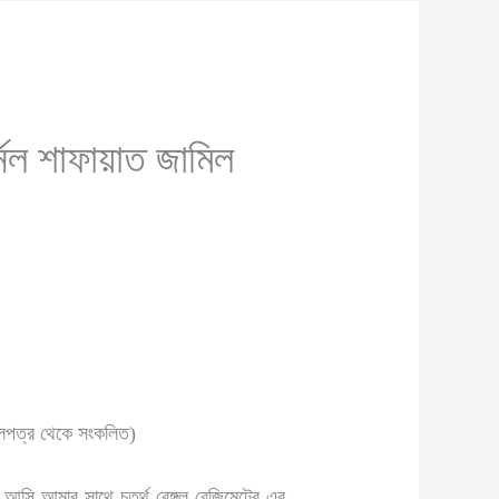
র্নেল শাফায়াত জামিল
দলিলপত্র থেকে সংকলিত)
 আসি আমার সাথে চতুর্থ বেঙ্গল রেজিমেন্টের এর