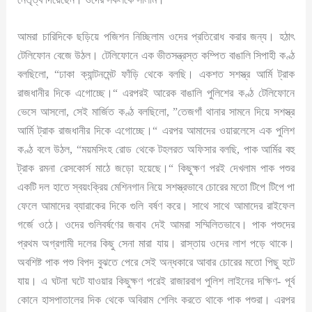
আমরা চারিদিকে ছড়িয়ে পজিশন নিচ্ছিলাম ওদের প্রতিরোধ করার জন্য। হঠাৎ
টেলিফোন বেজে উঠল। টেলিফোনে এক ভীতসন্ত্রস্ত কম্পিত বাঙালি সিপাহী কণ্ঠ
বলছিলো, “ঢাকা ক্যান্টনমেন্ট ফাঁড়ি থেকে বলছি। একশত সশস্ত্র আর্মি ট্রাক
রাজধানীর দিকে এগোচ্ছে।“ এরপরই আরেক বাঙালি পুলিশের কণ্ঠ টেলিফোনে
ভেসে আসলো, সেই মার্জিত কণ্ঠ বলছিলো, ”তেজগাঁ থানার সামনে দিয়ে সশস্ত্র
আর্মি ট্রাক রাজধানীর দিকে এগোচ্ছে।“ এরপর আমাদের ওয়ারলেসে এক পুলিশ
কণ্ঠ বলে উঠল, “ময়মসিংহ রোড থেকে টহলরত অফিসার বলছি, পাক আর্মির বহু
ট্রাক রমনা রেসকোর্স মাঠে জড়ো হয়েছে।“ কিছুক্ষণ পরই দেখলাম পাক পশুর
একটি দল হাতে স্বয়ংক্রিয় মেশিনগান নিয়ে সশস্ত্রভাবে চোরের মতো টিপে টিপে পা
ফেলে আমাদের ব্যারাকের দিকে গুলি বর্ষণ করে। সাথে সাথে আমাদের রাইফেল
গর্জে ওঠে। ওদের গুলিবর্ষণের জবাব দেই আমরা সম্মিলিতভাবে। পাক পশুদের
প্রথম অগ্রগামী দলের কিছু সেনা মারা যায়। রাস্তায় ওদের লাশ পড়ে থাকে।
অবশিষ্ট পাক পশু বিপদ বুঝতে পেরে সেই অন্ধকারে আবার চোরের মতো পিছু হটে
যায়। এ ঘটনা ঘটে যাওয়ার কিছুক্ষণ পরেই রাজারবাগ পুলিশ লাইনের দক্ষিণ- পূর্ব
কোনে হাসপাতালের দিক থেকে অবিরাম শেলিং করতে থাকে পাক পশুরা। এরপর