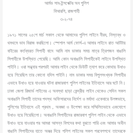
আর্মড সাব-ইন্সপেক্টর অব পুলিশ
বিআরপি, রাজশাহী
৩-২-৭৪
১৯৭১ সালের ২৫শে মার্চ সকাল থেকে আমাদের পুলিশ লাইনে নীরব, নিস্তব্ধ ও
থমথমে ভাব বিরাজ করছিলো। স্পেশাল আর্ম ফোর্স-এ আমার লাইনে রাত আটটায়
বাইরের কর্তব্যরত সিপাহী বাদে আমি নাম ডাকার সময় মাত্র ত্রিশজন বাঙালি
সিপাহীকে উপস্থিত পেয়েছি। আমি কোন অবাঙালি সিপাহীকেই লাইনে উপস্থিত
পাইনি। ওরা সন্ধ্যার পরপরই আমার লাইন থেকে ডিউটি ত্যাগ করে কোথায় উধাও
হয়ে গিয়েছিল তার কোনো হদিস পাইনি। নাম ডাকার সময় বিপুলসংখ্যক সিপাহীর
এভাবে উধাও হয়ে যাওয়ার ঘটনা রাজারবাগ পুলিশ লাইনের ইতিহাসে আর ঘটে নি।
ঢাকা জেলা রিজার্ভ লাইনের এ অবস্থা ছাড়া কেন্দ্রীয় লাইন থেকেও সেদিন সকল
অবাঙালি সিপাহী তাদের পদস্থ অফিসারদের নির্দেশ ও মর্যাদা একেবারে উলঙ্গভাবে,
পুলিশের ইতিহাসে এই প্রথম , অবজ্ঞা ও উপেক্ষা করে সম্মিলিতভাবে একযোগে
উধাও হয়ে গিয়েছিলো। অবাঙালি সিপাহীদের রাজারবাগ পুলিশ লাইন থেকে এভাবে
উধাও হয়ে যাওয়ার পর আমরা আসন্ন বিপদের কথা বুঝতে পারি এবং আমার অধীন
বাঙালি সিপাহীদের হাতে অস্ত্র দিয়ে পুলিশ লাইনের সকল প্রবেশপথে তাদেরকে