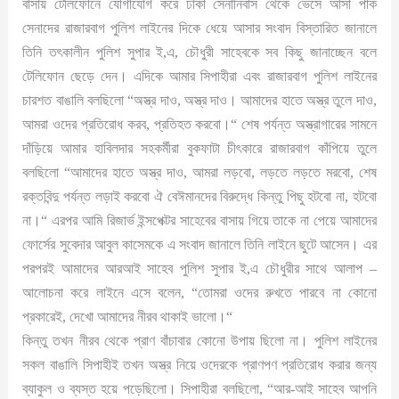
বাসায় টেলিফোনে যোগাযোগ করে ঢাকা সেনানিবাস থেকে ভেসে আসা পাক
সেনাদের রাজারবাগ পুলিশ লাইনের দিকে ধেয়ে আসার সংবাদ বিস্তারিত জানালে
তিনি তৎকালীন পুলিশ সুপার ই,এ, চৌধুরী সাহেবকে সব কিছু জানাচ্ছেন বলে
টেলিফোন ছেড়ে দেন। এদিকে আমার সিপাহীরা এবং রাজারবাগ পুলিশ লাইনের
চারশত বাঙালি বলছিলো “অস্ত্র দাও, অস্ত্র দাও। আমাদের হাতে অস্ত্র তুলে দাও,
আমরা ওদের প্রতিরোধ করব, প্রতিহত করবো।“ শেষ পর্যন্ত অস্ত্রাগারের সামনে
দাঁড়িয়ে আমার হাবিলদার সহকর্মীরা বুকফাটা চীৎকারে রাজারবাগ কাঁপিয়ে তুলে
বলছিলো “আমাদের হাতে অস্ত্র দাও, আমরা লড়বো, লড়তে লড়তে মরবো, শেষ
রক্তবিন্দু পর্যন্ত লড়াই করবো ঐ বেঈমানদের বিরুদ্ধে কিন্তু পিছু হটবো না, হটবো
না।“ এরপর আমি রিজার্ভ ইন্সপেক্টর সাহেবের বাসায় গিয়ে তাকে না পেয়ে আমাদের
ফোর্সের সুবেদার আবুল কাসেমকে এ সংবাদ জানালে তিনি লাইনে ছুটে আসেন। এর
পরপরই আমাদের আরআই সাহেব পুলিশ সুপার ই,এ চৌধুরীর সাথে আলাপ –
আলোচনা করে লাইনে এসে বলেন, “তোমরা ওদের রুখতে পারবে না কোনো
প্রকারেই, দেখো আমাদের নীরব থাকাই ভালো।“
কিন্তু তখন নীরব থেকে প্রাণ বাঁচাবার কোনো উপায় ছিলো না। পুলিশ লাইনের
সকল বাঙালি সিপাহীই তখন অস্ত্র নিয়ে ওদেরকে প্রাণপণ প্রতিরোধ করার জন্য
ব্যাকুল ও ব্যস্ত হয়ে পড়েছিলো। সিপাহীরা বলছিলো, “আর-আই সাহেব আপনি