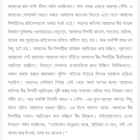
কামানের কান ফাটা ভীষণ গর্জন শুনছিলাম। পাক পশুরা এভাবে অজস্র শেলিং ও
কামানের গোলাবর্ষণ করতে করতে আমাদের আওতার ভিতরে এসে গেলে আমাদের
সিপাহীদের রাইফেলগুলো আবার গর্জে ওঠে। পশুদের কতিপয় আমাদের বীর নায়েক
বিখ্যাত ফুটবলার খেলোয়াড়ের নেতৃত্বে, আমাদের সিপাহী কায়েস, সাত্তার, হাফিজ,
নায়েক আঃ সুবহানের রাইফেলের গুলিতে মাটিতে পড়ে যায়। আর অবশিষ্ট পশুর দল
পিছু হটে যায়। আমাদের বীর সিপাহীরা অবিরাম প্রতিরোধ করে যচ্ছিল, প্রাণপণে
ব্যারাকের সেই জ্বলন্ত আগুনের পাশে দাঁড়িয়ে আমাদের বীর সিপাহীরা বীরবিক্রমে
প্রতিহত করছিল। উম্মত্ত সেনাদের অগ্রগতিকে রুখে দিচ্ছিল নির্ভিকভাবে।
আগুন ক্রমে ক্রমে রাজারবাগ পুলিশ লাইনের উত্তর দিকের ব্যারাকে ছড়িয়ে
পড়ছিল। আগুনের লেলিহান শিখায় সেই ধেয়ে আসা ভস্মের মধ্যে আমাদের
কতিপয় বীর সিপাহী প্রতিরোধ সৃষ্টি করার সময় অকস্মাৎ আটকা পড়ে নিদারুন ভাবে
শহীদ হন। আর অবশিষ্ট সিপাহী আগুন ও শেলিং –এর মুখে আস্তে আস্তে পিছু
হটতে হটতে আমাদের প্রধান বিল্ডিং- এর দিকে আসতে থাকে- আমাদের বীর
সিপাহীরা তখনও প্রতিরোধ করে যাচ্ছিল বীর বিক্রমে। মাইক্রোফোনে ওদের
উম্মত্ত গর্জন শুনছিলাম, “তোমলোগ সারেন্ডার করো, হাতিয়ার দে দাও, নাই তো
খাতাম কার দিওঙ্গা, তামা হও যায়েগা।“