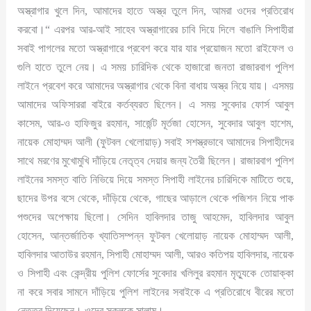
অস্ত্রাগার খুলে দিন, আমাদের হাতে অস্ত্র তুলে দিন, আমরা ওদের প্রতিরোধ
করবো।“ এরপর আর-আই সাহেব অস্ত্রাগারের চাবি দিয়ে দিলে বাঙালি সিপাহীরা
সবাই পাগলের মতো অস্ত্রাগারে প্রবেশ করে যার যার প্রয়োজন মতো রাইফেল ও
গুলি হাতে তুলে নেয়। এ সময় চারিদিক থেকে হাজারো জনতা রাজারবাগ পুলিশ
লাইনে প্রবেশ করে আমাদের অস্ত্রাগার থেকে বিনা বাধায় অস্ত্র নিয়ে যায়। এসময়
আমাদের অফিসাররা বাইরে কর্তব্যরত ছিলেন। এ সময় সুবেদার ফোর্স আবুল
কাসেম, আর-ও হাফিজুর রহমান, সার্জেন্ট মূর্তজা হোসেন, সুবেদার আবুল হাশেম,
নায়েক মোহাম্মদ আলী (ফুটবল খেলোয়াড়) সবাই সশস্ত্রভাবে আমাদের সিপাহীদের
সাথে মরণের মুখোমুখি দাঁড়িয়ে নেতৃত্ব দেয়ার জন্য তৈরী ছিলেন। রাজারবাগ পুলিশ
লাইনের সমস্ত বাতি নিভিয়ে দিয়ে সমস্ত সিপাহী লাইনের চারিদিকে মাটিতে শুয়ে,
ছাদের উপর বসে থেকে, দাঁড়িয়ে থেকে, গাছের আড়ালে থেকে পজিশন নিয়ে পাক
পশুদের অপেক্ষায় ছিলো। সেদিন হাবিলদার তাজু আহমেদ, হাবিলদার আবুল
হোসেন, আন্তর্জাতিক খ্যাতিসম্পন্ন ফুটবল খেলোয়াড় নায়েক মোহাম্মদ আলী,
হাবিলদার আতাউর রহমান, সিপাহী মোহাম্মদ আলী, আরও কতিপয় হাবিলদার, নায়েক
ও সিপাহী এবং কেন্দ্রীয় পুলিশ ফোর্সের সুবেদার খলিলুর রহমান মৃত্যুকে তোয়াক্কা
না করে সবার সামনে দাঁড়িয়ে পুলিশ লাইনের সবাইকে এ প্রতিরোধে বীরের মতো
নেতৃত্ব দিয়েছেন। ওদের সকলকে সালাম।