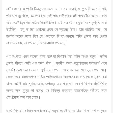
নাদির গুন্ডার ব্যাপারটা কিন্তু সে রকম নয়। সত্য সত্যই সে গুন্ডামি করত। যেই
পরিবেশে জন্মেছিল, বড় হয়েছিল, সেই পরিবেশই তাকে এই পথে টেনে আনে। বয়স
আর কত? ত্রিশের কোঠার নিচেই ছিল। এই বয়সেই সে গুন্ডা নামে কুখ্যাত হয়ে
উঠেছিল। তবু সাধারণ গুন্ডাদের চেয়ে সে স্বতন্ত্র ছিল। তার পরিচিত যারা, এর
কথাটা তাদের জানা ছিল যে, অনেকে বিপদে-আপদে নাদির গুন্ডার কাছ থেকে
নানাভাবে সাহায্য পেয়েছে, ভালোবাসাও পেয়েছে।
এই সংসারে এমন অনেক ঘটনা ঘটে যা বিশ্বাস করা কঠিন অথচ সত্য। নাদির
গুন্ডার জীবনে এমনি এক ঘটনা ঘটল। স্বাধীন বাংলা আন্দোলনের সংস্পর্শে এসে
লোকটা কেমন করে যেন সম্পূর্ণ বদলে গেল। আর সব কথা যেন ভুলে গেল সে।
কেমন করে বাংলাদেশকে পশ্চিম পাকিস্তানের শাসকচক্রের হাত থেকে মুক্ত করা
যাবে- এটাই তার ধ্যান, জ্ঞান, জপমন্ত্র হয়ে দাঁড়াল। কোনো বিশেষ রাজনৈতিক
দলের সঙ্গে যুক্ত না হলেও সে বিভিন্ন মহল্লায় রাজনৈতিক কর্মীদের সঙ্গে
যোগাযোগ রক্ষা করে চলত।
একটা বিষয়ে সে নিঃসন্দেহে ছিল যে, সত্য সত্যই ওদের হাত থেকে দেশকে মুক্ত