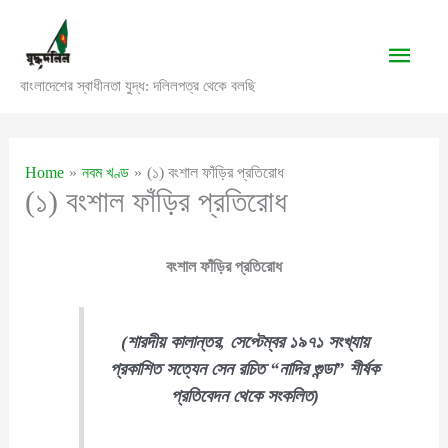
Skip
to
Main
content
বাংলাদেশের স্বাধীনতা যুদ্ধ: দলিলপত্র থেকে বলছি
Men
Home
নবম খণ্ড
(১) বংশাল ফাঁড়ির প্রতিরোধ
(১) বংশাল ফাঁড়ির প্রতিরোধ
বংশাল ফাঁড়ির প্রতিরোধ
(শারদীয় কালান্তর, সেপ্টেম্বর ১৯৭১ সংখ্যায়
প্রকাশিত সত্যেন সেন রচিত “নাদির গুন্ডা” শীর্ষক
প্রতিবেদন থেকে সংকলিত)