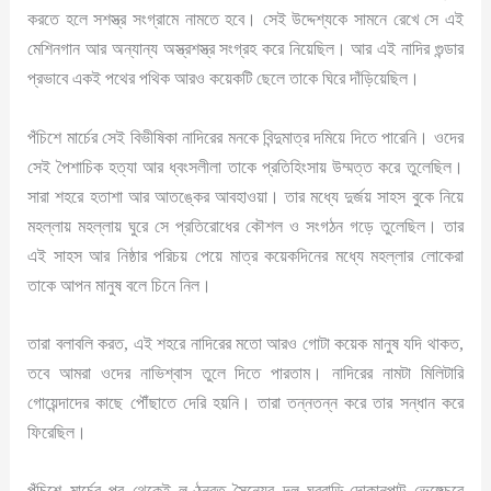
করতে হলে সশস্ত্র সংগ্রামে নামতে হবে। সেই উদ্দেশ্যকে সামনে রেখে সে এই
মেশিনগান আর অন্যান্য অস্ত্রশস্ত্র সংগ্রহ করে নিয়েছিল। আর এই নাদির গুন্ডার
প্রভাবে একই পথের পথিক আরও কয়েকটি ছেলে তাকে ঘিরে দাঁড়িয়েছিল।
পঁচিশে মার্চের সেই বিভীষিকা নাদিরের মনকে বিন্দুমাত্র দমিয়ে দিতে পারেনি। ওদের
সেই পৈশাচিক হত্যা আর ধ্বংসলীলা তাকে প্রতিহিংসায় উম্মত্ত করে তুলেছিল।
সারা শহরে হতাশা আর আতঙ্কের আবহাওয়া। তার মধ্যে দুর্জয় সাহস বুকে নিয়ে
মহল্লায় মহল্লায় ঘুরে সে প্রতিরোধের কৌশল ও সংগঠন গড়ে তুলেছিল। তার
এই সাহস আর নিষ্ঠার পরিচয় পেয়ে মাত্র কয়েকদিনের মধ্যে মহল্লার লোকেরা
তাকে আপন মানুষ বলে চিনে নিল।
তারা বলাবলি করত, এই শহরে নাদিরের মতো আরও গোটা কয়েক মানুষ যদি থাকত,
তবে আমরা ওদের নাভিশ্বাস তুলে দিতে পারতাম। নাদিরের নামটা মিলিটারি
গোয়েন্দাদের কাছে পৌঁছাতে দেরি হয়নি। তারা তন্নতন্ন করে তার সন্ধান করে
ফিরেছিল।
পঁচিশে মার্চের পর থেকেই লুণ্ঠনরত সৈন্যের দল ঘরবাড়ি-দোকানপাট ভেঙ্গেচুরে