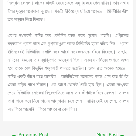
নিঃশ্বাস ফেলল। হাতের কাজটা সেরে ফেলে অদৃশ্য হয়ে গেল নাদির। তার মাথার
উপর মৃত্যুর পরোয়ানা ঝুলছে। খবরটা ইতিমধ্যে ছড়িয়ে পড়েছে। মিলিটারির জীপ
তার সন্ধান নিয়ে ফিরছে।
এরপর দুঃসাহসী নাদির আর বেশীদিন কাজ করার সুযোগ পায়নি। এপ্রিলের
মধ্যভাগে গ্যাদা নামে এক কুখ্যাত গুন্ডা তাকে মিলিটারির হাতে ধরিয়ে দিল। গ্যাদা
ইতিমধ্যেই মিলিটারির দালালি করে আরো কয়েকজনকে ধরিয়ে দিয়েছে। তাছাড়া
নাদিরের বিরুদ্ধে তার ব্যক্তিগত আক্রোশ ছিল। একবার নাদিরের গুলিতে জখম
হয়ে তাকে বেশ কিছুদিন শয্যাশায়ী থাকতে হয়েছিল। তখন রাত অনেক হয়েছে।
নাদির একটি জীপে করে আসছিল। আর্মানিটোলা ময়দানের কাছে এসে তার জীপটা
একটা বাড়ির পাশে দাঁড়াল। ওরা আগে থেকেই তৈরি হয়ে ছিল। একটা সঙ্কেত
পেয়ে মিলিটারির লোকেরা বিদ্যুৎগতিতে এসে তার জীপটাকে ঘিরে ফেলল। তারপর
তারা তাকে ধরে নিয়ে তাদের আস্তানায় চলে গেল। নাদির সেই যে গেল, তারপর
আর ফিরে আসেনি। ফিরে আসবে না কোনদিন।
←
Previous Post
Next Post
→