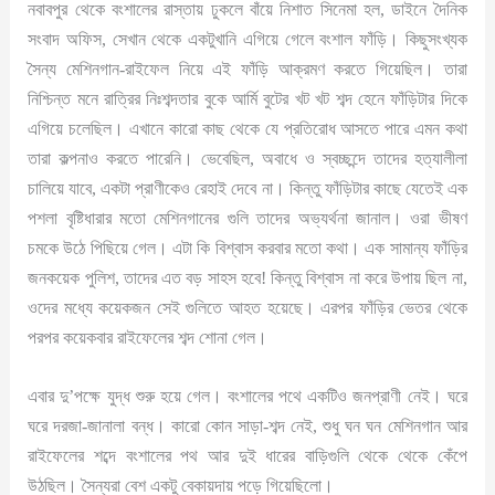
নবাবপুর থেকে বংশালের রাস্তায় ঢুকলে বাঁয়ে নিশাত সিনেমা হল, ডাইনে দৈনিক
সংবাদ অফিস, সেখান থেকে একটুখানি এগিয়ে গেলে বংশাল ফাঁড়ি। কিছুসংখ্যক
সৈন্য মেশিনগান-রাইফেল নিয়ে এই ফাঁড়ি আক্রমণ করতে গিয়েছিল। তারা
নিশ্চিন্ত মনে রাত্রির নিঃশব্দতার বুকে আর্মি বুটের খট খট শব্দ হেনে ফাঁড়িটার দিকে
এগিয়ে চলেছিল। এখানে কারো কাছ থেকে যে প্রতিরোধ আসতে পারে এমন কথা
তারা কল্পনাও করতে পারেনি। ভেবেছিল, অবাধে ও স্বচ্ছন্দে তাদের হত্যালীলা
চালিয়ে যাবে, একটা প্রাণীকেও রেহাই দেবে না। কিন্তু ফাঁড়িটার কাছে যেতেই এক
পশলা বৃষ্টিধারার মতো মেশিনগানের গুলি তাদের অভ্যর্থনা জানাল। ওরা ভীষণ
চমকে উঠে পিছিয়ে গেল। এটা কি বিশ্বাস করবার মতো কথা। এক সামান্য ফাঁড়ির
জনকয়েক পুলিশ, তাদের এত বড় সাহস হবে! কিন্তু বিশ্বাস না করে উপায় ছিল না,
ওদের মধ্যে কয়েকজন সেই গুলিতে আহত হয়েছে। এরপর ফাঁড়ির ভেতর থেকে
পরপর কয়েকবার রাইফেলের শব্দ শোনা গেল।
এবার দু’পক্ষে যুদ্ধ শুরু হয়ে গেল। বংশালের পথে একটিও জনপ্রাণী নেই। ঘরে
ঘরে দরজা-জানালা বন্ধ। কারো কোন সাড়া-শব্দ নেই, শুধু ঘন ঘন মেশিনগান আর
রাইফেলের শব্দে বংশালের পথ আর দুই ধারের বাড়িগুলি থেকে থেকে কেঁপে
উঠছিল। সৈন্যরা বেশ একটু বেকায়দায় পড়ে গিয়েছিলো।