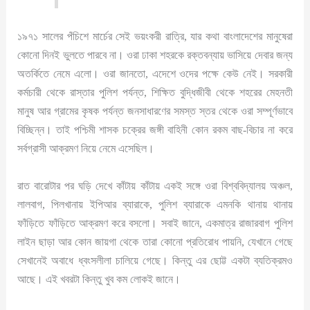
১৯৭১ সালের পঁচিশে মার্চের সেই ভয়ংকরী রাত্রি, যার কথা বাংলাদেশের মানুষেরা
কোনো দিনই ভুলতে পারবে না। ওরা ঢাকা শহরকে রক্তবন্যায় ভাসিয়ে দেবার জন্য
অতর্কিতে নেমে এলো। ওরা জানতো, এদেশে ওদের পক্ষে কেউ নেই। সরকারী
কর্মচারী থেকে রাস্তার পুলিশ পর্যন্ত, শিক্ষিত বুদ্ধিজীবী থেকে শহরের মেহনতী
মানুষ আর গ্রামের কৃষক পর্যন্ত জনসাধারণের সমস্ত স্তর থেকে ওরা সম্পূর্ণভাবে
বিচ্ছিন্ন। তাই পশ্চিমী শাসক চক্রের জঙ্গী বাহিনী কোন রকম বাছ-বিচার না করে
সর্বগ্রাসী আক্রমণ নিয়ে নেমে এসেছিল।
রাত বারোটার পর ঘড়ি দেখে কাঁটায় কাঁটায় একই সঙ্গে ওরা বিশ্ববিদ্যালয় অঞ্চল,
লালবাগ, পিলখানায় ইপিআর ব্যারাকে, পুলিশ ব্যারাকে এমনকি থানায় থানায়
ফাঁড়িতে ফাঁড়িতে আক্রমণ করে বসলো। সবাই জানে, একমাত্র রাজারবাগ পুলিশ
লাইন ছাড়া আর কোন জায়গা থেকে তারা কোনো প্রতিরোধ পায়নি, যেখানে গেছে
সেখানেই অবাধে ধ্বংসলীলা চালিয়ে গেছে। কিন্তু এর ছোট্ট একটা ব্যতিক্রমও
আছে। এই খবরটা কিন্তু খুব কম লোকই জানে।