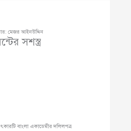
্ষাৎকার: মেজর আইনউদ্দিন
্টের সশস্ত্র
াক্ষাৎকারটি বাংলা একাডেমীর দলিলপত্র