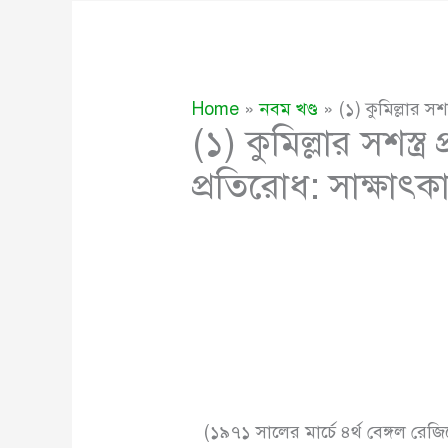
Home
নবম খণ্ড
(১) কুমিল্লার সশ
(১) কুমিল্লার সশস্ত্র
প্রতিরোধ: সাক্ষাৎ
(১৯৭১ সালের মার্চে ৪র্থ বেঙ্গল রেজ