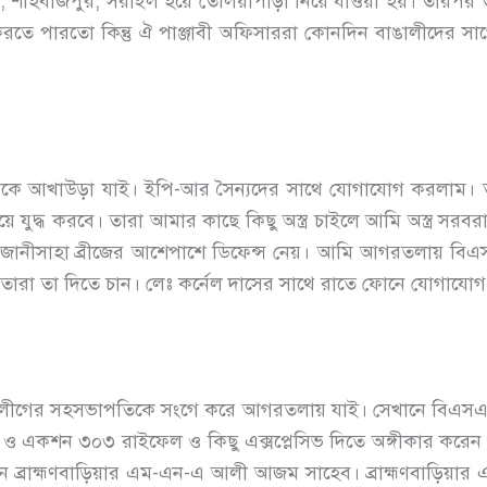
গর, শাহবাজপুর, সরাইল হয়ে তেলিয়াপাড়া নিয়ে যাওয়া হয়। তারপর 
করতে পারতো কিন্তু ঐ পাঞ্জাবী অফিসাররা কোনদিন বাঙালীদের সাথ
া থেকে আখাউড়া যাই। ইপি-আর সৈন্যদের সাথে যোগাযোগ করলাম। 
র হয়ে যুদ্ধ করবে। তারা আমার কাছে কিছু অস্ত্র চাইলে আমি অস্ত্র
 উজানীসাহা ব্রীজের আশেপাশে ডিফেন্স নেয়। আমি আগরতলায় 
বং তারা তা দিতে চান। লেঃ কর্নেল দাসের সাথে রাতে ফোনে যোগাযো
লীগের সহসভাপতিকে সংগে করে আগরতলায় যাই। সেখানে বিএসএফ
ও একশন ৩০৩ রাইফেল ও কিছু এক্সপ্লেসিভ দিতে অঙ্গীকার করেন এ
রাক্ট করেন ব্রাহ্মণবাড়িয়ার এম-এন-এ আলী আজম সাহেব। ব্রাহ্মণব