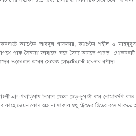
্ত বাংলাদেশের পতাকা ওড়ে এবং স্থানীয় প্রশাসন ঠিকভাবে চলে। ঐ স
য গোকনঘাটে ক্যাপ্টেন আবদুল গাফফার, ক্যাপ্টেন শহীদ ও মাহবু
পথে পাক সৈন্যরা জাহাজে করে সৈন্য আনতে পারত। গোকনঘাট 
ের তত্ত্বাবধান করেন সেকেণ্ড লেফটেন্যান্ট হারুনর রশীদ।
নী ব্রাহ্মণবাড়িয়ায় বিমান থেকে দেড়-দুঘন্টা ধরে বোমাবর্ষণ ক
্টের কাছে তেমন কোন অস্ত্র না থাকায় শুধু ট্রেঞ্চের ভিতর বসে থাকতে