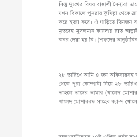
কিন্তু দুঃখের বিষয় বাঙালী সৈন্যরা ত
যখন বিকালে পুনরায় কুমিল্লা থেকে ব্
করে হত্যা করে। ঐ গাড়িতে তিনজন ব
মৃতদেহ মুসলমান কায়দায় রাত আড়া
কবর দেয়া হয় নি। (শত্রুদের আনুষ্ঠ
২৮ তারিখে আমি ৪ জন অফিসারসহ অন্যা
থেকে পুরা কোম্পানী নিয়ে ২৮ তারি
তাহলে তাদের আমার (খালেদ মোশারর
খালেদ মোশাররফ সাহেব ক্যাম্প খোল