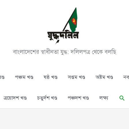
বাংলাদেশের স্বাধীনতা যুদ্ধ: দলিলপত্র থেকে বলছি
ণ্ড
পঞ্চম খণ্ড
ষষ্ঠ খণ্ড
সপ্তম খণ্ড
অষ্টম খণ্ড
নব
Se
ত্রয়োদশ খণ্ড
চতুর্দশ খণ্ড
পঞ্চদশ খণ্ড
লক্ষ্য