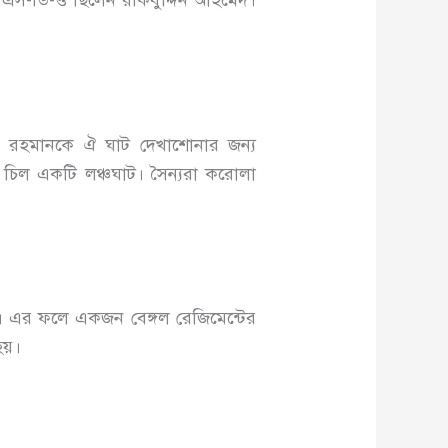
ময় এস-ডি-ও ছিলেন রকিবুদ্দিন আহমেদ।
বুর রহমানকে ঐ ঘাট দেখাশোনার জন্য
চিল একটি লঞ্চঘাট। সৈন্যরা করোলা
রে। এর ফলে একজন বেঙ্গল রেজিমেন্টের
 হয়।