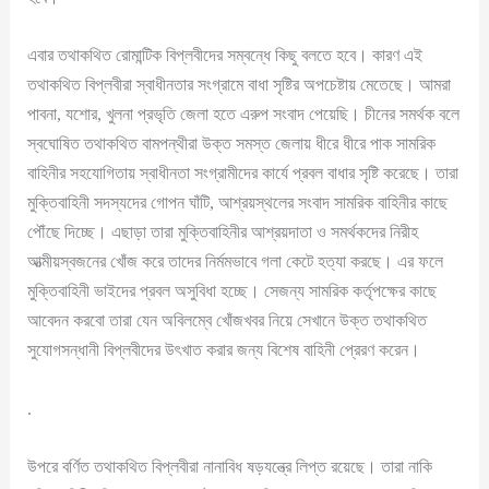
এবার তথাকথিত রোমান্টিক বিপ্লবীদের সম্বন্ধে কিছু বলতে হবে। কারণ এই
তথাকথিত বিপ্লবীরা স্বাধীনতার সংগ্রামে বাধা সৃষ্টির অপচেষ্টায় মেতেছে। আমরা
পাবনা, যশোর, খুলনা প্রভৃতি জেলা হতে এরুপ সংবাদ পেয়েছি। চীনের সমর্থক বলে
স্বঘোষিত তথাকথিত বামপন্থীরা উক্ত সমস্ত জেলায় ধীরে ধীরে পাক সামরিক
বাহিনীর সহযোগিতায় স্বাধীনতা সংগ্রামীদের কার্যে প্রবল বাধার সৃষ্টি করেছে। তারা
মুক্তিবাহিনী সদস্যদের গোপন ঘাঁটি, আশ্রয়স্থলের সংবাদ সামরিক বাহিনীর কাছে
পৌঁছে দিচ্ছে। এছাড়া তারা মুক্তিবাহিনীর আশ্রয়দাতা ও সমর্থকদের নিরীহ
আত্মীয়স্বজনের খোঁজ করে তাদের নির্মমভাবে গলা কেটে হত্যা করছে। এর ফলে
মুক্তিবাহিনী ভাইদের প্রবল অসুবিধা হচ্ছে। সেজন্য সামরিক কর্তৃপক্ষের কাছে
আবেদন করবো তারা যেন অবিলম্বে খোঁজখবর নিয়ে সেখানে উক্ত তথাকথিত
সুযোগসন্ধানী বিপ্লবীদের উৎখাত করার জন্য বিশেষ বাহিনী প্রেরণ করেন।
.
উপরে বর্ণিত তথাকথিত বিপ্লবীরা নানাবিধ ষড়যন্ত্রে লিপ্ত রয়েছে। তারা নাকি