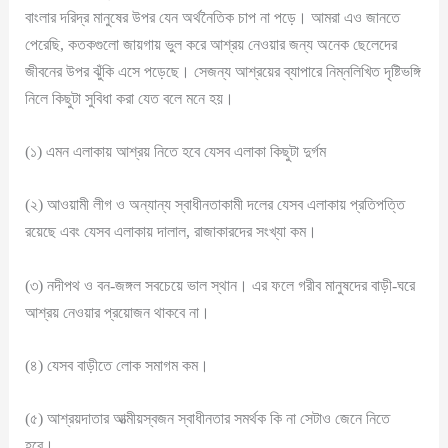
বাংলার দরিদ্র মানুষের উপর যেন অর্থনৈতিক চাপ না পড়ে। আমরা এও জানতে
পেরেছি, কতকগুলো জায়গায় ভুল করে আশ্রয় নেওয়ার জন্য অনেক ছেলেদের
জীবনের উপর ঝুঁকি এসে পড়েছে। সেজন্য আশ্রয়ের ব্যাপারে নিম্নলিখিত দৃষ্টিভঙ্গি
নিলে কিছুটা সুবিধা করা যেত বলে মনে হয়।
(১) এমন এলাকায় আশ্রয় নিতে হবে যেসব এলাকা কিছুটা দুর্গম
(২) আওয়ামী লীগ ও অন্যান্য স্বাধীনতাকামী দলের যেসব এলাকায় প্রতিপত্তি
রয়েছে এবং যেসব এলাকায় দালাল, রাজাকারদের সংখ্যা কম।
(৩) নদীপথ ও বন-জঙ্গল সবচেয়ে ভাল স্থান। এর ফলে গরীব মানুষদের বাড়ী-ঘরে
আশ্রয় নেওয়ার প্রয়োজন থাকবে না।
(৪) যেসব বাড়ীতে লোক সমাগম কম।
(৫) আশ্রয়দাতার আত্মীয়স্বজন স্বাধীনতার সমর্থক কি না সেটাও জেনে নিতে
হবে।