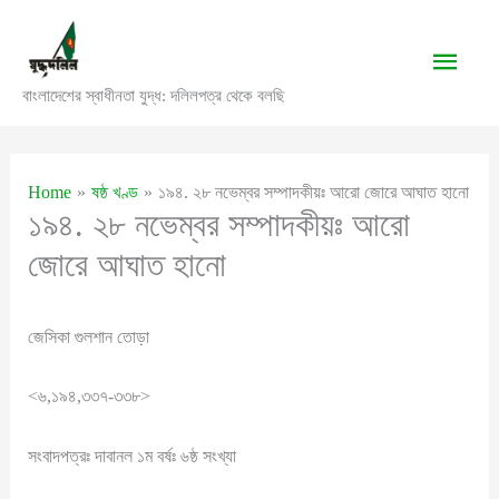
Skip
to
Main
content
বাংলাদেশের স্বাধীনতা যুদ্ধ: দলিলপত্র থেকে বলছি
Men
Home
ষষ্ঠ খণ্ড
১৯৪. ২৮ নভেম্বর সম্পাদকীয়ঃ আরো জোরে আঘাত হানো
১৯৪. ২৮ নভেম্বর সম্পাদকীয়ঃ আরো
জোরে আঘাত হানো
জেসিকা গুলশান তোড়া
<৬,১৯৪,৩৩৭-৩৩৮>
সংবাদপত্রঃ দাবানল ১ম বর্ষঃ ৬ষ্ঠ সংখ্যা