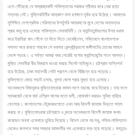
এসে পৌঁছেছে যে সাম্রাজ্যবাদী পাকিস্তানের পরাজয় স্বীকার করে নেয়া ছাড়া
গন্তব্য নেই। মুক্তিবাহিনীর আক্রমণ নানা রণাঙ্গনে দূর্বার হয়ে উঠেছে। আমাদের
সুশিক্ষিত দেশপ্রেমিক গেরিলাদের উপর্যুপরি আক্রমণের মুখে দেশের অভ্যন্তর
প্রায় কাবু হয়ে এসেছে পাকিস্তান সেনাবাহিনী। যে ক্যান্টনমেন্টগুলোর উপর ভরসা
করে ইয়াহিয়া খান গোঁফে তা দিতে দিতে ভেবেছিলেন, শক্তিবলে বাংলাদেশকে
পদানত করে রাখতে পারবেন সে ভরসার কেন্দ্রবিন্দুগুলো জঙ্গীলাটের চোখের সামনে
ভেঙ্গে পড়ছে। এ পর্যন্ত আমরা খবর পেয়েছি যশোর ক্যান্টনমেন্টের পতন আসন্ন।
মুক্তি সেনানীরা বীর বিক্রমে ধাওয়া করছে সিলেট অভিমুখে। চট্টগ্রাম অগ্নিগর্ভ
হয়ে উঠেছে, ঢাকা মহানগরী গোটা প্রদেশ থেকে বিচ্ছিন্ন হয়ে পড়েছে।
কুমিল্লাতে জোড় লড়াই চলছে, খুলনা জেলা প্রায় মুক্ত হয়ে এসেছে।
অনেকগুলো বিমানবন্দর মুক্তিযোদ্ধারা কামান দাগে তছনছ করে দিয়েছে। তার ফলে
স্যবরজেট থেকে মার্চ এপ্রিল মাসের মতো গুলী, বোমাবর্ষণ করারও সুবিধা হারিয়ে
ফেলেছে। বাংলাদেশের নৌবন্দরগুলোতে এখন আর বিদেশী জাহাজ ভিড়তে সাহস
করছে না। মুক্তিযোদ্ধারা চট্টগ্রামে ও বন্দরে অনেকগুলো বিদেশী জাহাজ জখম
করেছেন অথবা একেবারে ডুবিয়ে দিয়েছে। বিদেশ থেকে নয় শুধু, পশ্চিম-পাকিস্তান
থেকেও জলপথে সমর সম্ভার আমদানীর পথ একেবারে বন্ধ হয়ে পড়েছে। বস্তুতঃ