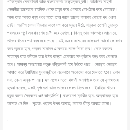
পাকিস্তান সেনাবাহিনী আজ বাংলাদেশের অভ্যন্তরে বন্দী। আমাদের সাহসী
সেনানীরা তাদেরকে চারদিক থেকে তাড়া করে একবারে কোণঠাসা করে ফেলেছে।
আজ তারা আহত বন্য পশুর মতো-তারা জানে তাদের পালাবার কোনো পথ খোলা
নেই। প্রদীপ যেমন নিভবার আগে দপ করে জ্বলে উঠে, শত্রুও তেমনি চূড়ান্ত
পরাজয়ের পূর্বে একবার শেষ চেষ্টা করে দেখছে। কিন্তু তারা ভালভাবে জানে যে,
তাঁদের বাঁচবার পথ বন্ধ হয়ে গেছে। এই সময়ে আমাদের আক্রমণ আরো জোরদার
করে তুলতে হবে, শত্রুর মনোবল একেবারে ভেঙ্গে দিতে হবে। কোন রকমের
সাহায্যে তারা বলীয়ান হয়ে উঠার রাস্তা একেবারে সম্পূর্ণরুপে বন্ধ করে ফেলতে
হবে। সামান্য অবহেলায় শত্রু শক্তিশালী হয়ে উঠতে পারে। জোড়ায় জোড়ায়
আঘাত করে ইয়াহিয়ার যুদ্ধাস্ত্রটাকে একেবারে অকেজো করে ফেলতে হবে। কোন
দয়া, কোন অনুকম্পা নয়। দশ লক্ষের মতো বাঙ্গালী জনগণকে তারা যে নৃশংসতায়
হত্যা করেছে, একই নৃশংসতা আজ তাদের ফেরত দিতে হবে। ইয়াহিয়া খানের
হুকুম বরদার সৈন্যদের এই ভাগ্যলিপি। বাংলাদেশ স্বাধীন হবে- অত্যাসন্ন হয়ে
আসছে সে দিন। সুতরাং শত্রুর উপর আঘাত, আঘাত তীব্র আঘাত হানো।
.