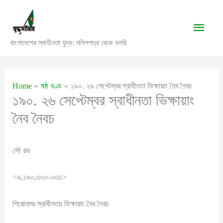
Skip
to
Main
content
বাংলাদেশের স্বাধীনতা যুদ্ধ: দলিলপত্র থেকে বলছি
Men
Home
ষষ্ঠ খণ্ড
১৯০. ২৬ সেপ্টেম্বর স্বাধীনতা ভিক্ষায়াং নৈব নৈবচ
১৯০. ২৬ সেপ্টেম্বর স্বাধীনতা ভিক্ষায়াং
নৈব নৈবচ
সৌ রভ
<৬,১৯০,৩৩০-৩৩১>
শিরোনামঃ স্বাধীনতাঃ ভিক্ষায়াং নৈব নৈবচ