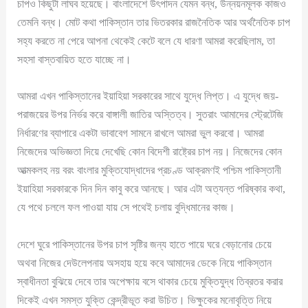
চাপও কিছুটা লাঘব হয়েছে। বাংলাদেশে উৎপাদন যেমন বন্ধ, উন্নয়নমূলক কাজও
তেমনি বন্ধ। মোট কথা পাকিস্তান তার ভিতরকার রাজনৈতিক আর অর্থনৈতিক চাপ
সহ্য করতে না পেরে আপনা থেকেই কেটে বলে যে ধারণা আমরা করেছিলাম, তা
সহসা বাস্তবায়িত হতে যাচ্ছে না।
আমরা এখন পাকিস্তানের ইয়াহিয়া সরকারের সাথে যুদ্ধে লিপ্ত। এ যুদ্ধে জয়-
পরাজয়ের উপর নির্ভর করে বাঙ্গালী জাতির অস্তিত্ব। সুতরাং আমাদের স্ট্রেটেজি
নির্ধারণের ব্যাপারে একটা ভাবাবেগ সামনে রাখলে আমরা ভুল করবো। আমরা
নিজেদের অভিজ্ঞতা দিয়ে দেখেছি কোন বিদেশী রাষ্ট্রের চাপ নয়। নিজেদের কোন
আত্মকলহ নয় বরং বাংলার মুক্তিযোদ্ধাদের প্রচণ্ড আক্রমণই পশ্চিম পাকিস্তানী
ইয়াহিয়া সরকারকে দিন দিন কাবু করে আনছে। আর এটা অত্যন্ত পরিষ্কার কথা,
যে পথে চললে ফল পাওয়া যায় সে পথেই চলায় বুদ্ধিমানের কাজ।
দেশে ঘুরে পাকিস্তানের উপর চাপ সৃষ্টির জন্য হাতে পায়ে ঘরে বেড়ানোর চেয়ে
অথবা নিজের দেউলেপনায় অসহায় হয়ে কবে আমাদের ডেকে নিয়ে পাকিস্তান
স্বাধীনতা বুঝিয়ে দেবে তার অপেক্ষায় বসে থাকার চেয়ে মুক্তিযুদ্ধ তিব্রতর করার
দিকেই এখন সমস্ত যুক্তি কেন্দ্রীভূত করা উচিত। ভিক্ষুকের মনোবৃত্তি নিয়ে