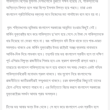
পাকিস্তান বিশ্বের মুসলিম দেশগুলোকে বুঝাতে সক্ষম হয়েছে যে, পাকিস্তানের
অস্তিত্ব বিপন্ন হলে সারা বিশ্বে ইসলাম বিপন্ন হয়ে পরবে। তারা এখন
বাংলাদেশ প্রতিনিধিদের বক্তব্য শুনে নিজেদের মত পালটাবেন বলে মনে হয় না।
বৃহৎ শক্তিগুলোর ভূমিকায় বাংলাদেশ সরকারের আনন্দিত হওয়ার কিছুই নেই।
মার্কিন যুক্তরাষ্ট্র মনে করে পাকিস্তান দু’ভাগ হয়ে গেলে যে টাকা সে পাকিস্তানকে
ধার দিয়েছে তা ফেরত পাবে না। বরং পাকিস্তান যদি টিকে থাকে তবে পাক-ভারত
সমস্যাও থাকবে এবং মার্কিন যুক্তরাষ্ট্র উভয় রাষ্ট্রেই অস্ত্র ব্যবসায় নানাভাবে
আর্থিক-দিক দিয়ে লাভবান হবে। তদুপরি তার ভয় বাংলাদেশ স্বাধীন হলে তা দক্ষিণ
পূর্ব এশিয়ার বিক্ষুব্ধ রাজনীতির শিকার হবে এবং ক্রমশ বামপন্থী রাস্তা ধরবে।
তারচেয়ে বাংলাদেশ পাকিস্তানের অংশ হয়ে থাকলে সব সময় সেখানে একটা পশ্চিম
পাকিস্তানবিরোধী মনোভাব প্রবল থাকবে। যার সুযোগ নিয়ে বাংলাদেশের
রাজনীতিতে জাতীয়বাদীরাই সম্মুখভাগে থাকবে। চরম বামপন্থীরা কিছুতেই তাদের
ঠেলে এগিয়ে আসতে পারবে না। এর ভিত্তিতে বিচার করলে বাংলাদেশ সরকারের
যুক্তরাষ্ট্রের সমর্থন আদায় প্রায় অসম্ভব।
চীনের ভয় আবার অন্য দিক থেকে। সে মনে করে বাংলাদেশ এখন স্বাধীন হলে