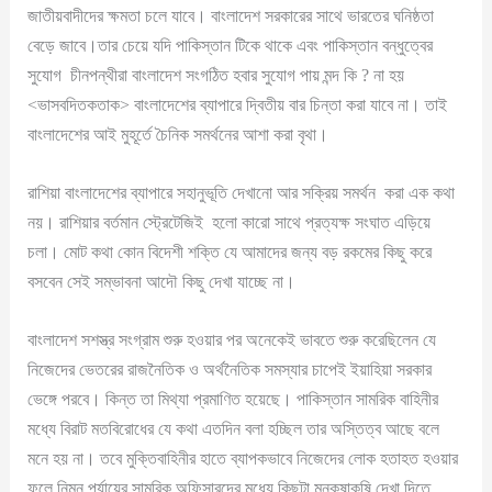
জাতীয়বাদীদের ক্ষমতা চলে যাবে। বাংলাদেশ সরকারের সাথে ভারতের ঘনিষ্ঠতা
বেড়ে জাবে।তার চেয়ে যদি পাকিস্তান টিকে থাকে এবং পাকিস্তান বন্ধুত্বের
সুযোগ চীনপন্থীরা বাংলাদেশ সংগঠিত হবার সুযোগ পায় মন্দ কি ? না হয়
<ভাসবদিতকতাক> বাংলাদেশের ব্যাপারে দ্বিতীয় বার চিন্তা করা যাবে না। তাই
বাংলাদেশের আই মুহূর্তে চৈনিক সমর্থনের আশা করা বৃথা।
রাশিয়া বাংলাদেশের ব্যাপারে সহানুভূতি দেখানো আর সক্রিয় সমর্থন করা এক কথা
নয়। রাশিয়ার বর্তমান স্ট্রেটেজিই হলো কারো সাথে প্রত্যক্ষ সংঘাত এড়িয়ে
চলা। মোট কথা কোন বিদেশী শক্তি যে আমাদের জন্য বড় রকমের কিছু করে
বসবেন সেই সম্ভাবনা আদৌ কিছু দেখা যাচ্ছে না।
বাংলাদেশ সশস্ত্র সংগ্রাম শুরু হওয়ার পর অনেকেই ভাবতে শুরু করেছিলেন যে
নিজেদের ভেতরের রাজনৈতিক ও অর্থনৈতিক সমস্যার চাপেই ইয়াহিয়া সরকার
ভেঙ্গে পরবে। কিন্ত তা মিথ্যা প্রমাণিত হয়েছে। পাকিস্তান সামরিক বাহিনীর
মধ্যে বিরাট মতবিরোধের যে কথা এতদিন বলা হচ্ছিল তার অস্তিত্ব আছে বলে
মনে হয় না। তবে মুক্তিবাহিনীর হাতে ব্যাপকভাবে নিজেদের লোক হতাহত হওয়ার
ফলে নিম্ন পর্যায়ের সামরিক অফিসারদের মধ্যে কিছুটা মনকষাকষি দেখা দিতে