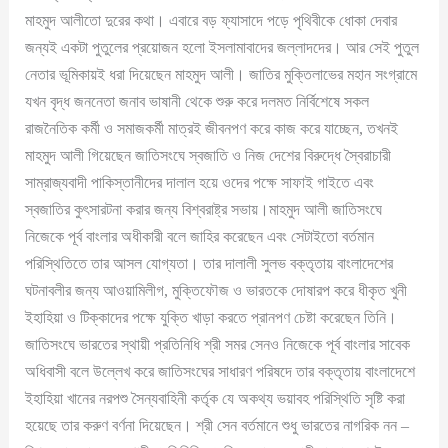
মাহমুদ আলীতো দুরের কথা। এবারে বড় ফ্যাসাদে পড়ে পৃথিবীকে ধোকা দেবার
জন্যই একটা পুতুলের প্রয়োজন হলো ইসলামাবাদের জল্লাদদের। আর সেই পুতুল
নেতার ভূমিকায়ই ধরা দিয়েছেন মাহমুদ আলী। জাতির মুক্তিলাভের মহান সংগ্রামে
যখন বৃদ্ধ জননেতা জনাব ভাষানী থেকে শুরু করে দলমত নির্বিশেষে সকল
রাজনৈতিক কর্মী ও সমাজকর্মী মাত্রই জীবনপণ করে কাজ করে যাচ্ছেন, তখনই
মাহমুদ আলী গিয়েছেন জাতিসংঘে স্বজাতি ও নিজ দেশের বিরুদ্ধে স্বৈরাচারী
সাম্রাজ্যবাদী পাকিস্তানীদের দালাল হয়ে ওদের পক্ষে সাফাই গাইতে এবং
স্বজাতির কুৎসারটনা করার জন্য বিশ্বরাষ্ট্র সভায়।মাহমুদ আলী জাতিসংঘে
নিজেকে পূর্ব বাংলার অধীকারী বলে জাহির করেছেন এবং সেটাইতো বর্তমান
পরিস্থিতিতে তার আসল যোগ্যতা। তার দালালী সুলভ বক্তৃতায় বাংলাদেশের
ঘটনাবলীর জন্য আওয়ামিলীগ, মুক্তিফৌজ ও ভারতকে দোষারপ করে ধীকৃত খুনী
ইহাহিয়া ও টিক্কাদের পক্ষে যুক্তি খাড়া করতে প্রানপণ চেষ্টা করেছেন তিনি।
জাতিসংঘে ভারতের স্থায়ী প্রতিনিধি শ্রী সমর সেনও নিজেকে পূর্ব বাংলার সাবেক
অধিবাসী বলে উল্লেখ করে জাতিসংঘের সাধারণ পরিষদে তার বক্তৃতায় বাংলাদেশে
ইহাহিয়া খানের নরপশু সৈন্যবাহিনী কর্তৃক যে অকথ্য ভয়াবহ পরিস্থিতি সৃষ্টি করা
হয়েছে তার করুণ বর্ণনা দিয়েছেন। শ্রী সেন বর্তমানে শুধু ভারতের নাগরিক নন –