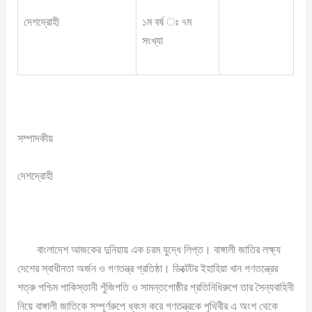
দেশদ্রোহী
১ম বর্ষ ঃ ৭ম
সংখ্যা
সম্পাদকীয়
দেশদ্রোহী
বাংলাদেশ আজকের দুনিয়ায় এক চরম যুদ্ধে লিপ্ত। বাঙ্গালী জাতির লক্ষ্য
দেশের স্বাধীনতা অর্জন ও গণতন্ত্র প্রতিষ্ঠা। ডিক্টেটর ইহাহিয়া খান গণতন্ত্রের
শত্রু পশ্চিম পাকিস্তানী পুঁজিপতি ও সামন্তগোষ্ঠীর প্রতিনিধিরুপে তার সৈন্যবাহিনী
নিয়ে বাঙ্গালী জাতিকে সম্পূর্ণরুপে ধ্বংস করে গণতন্ত্রকে পৃথিবীর এ অংশ থেকে