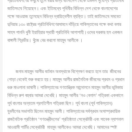
প্রতিনিধিগণের সম্মুখে তুলে ধরার জন্য বাংলাদেশ থেকে একদল সুযোগ্য প্রতিনিধি
জাতিসংঘে গিয়েছেন। এবং ইতিমধ্যে পৃথিবীর বিভিন্ন দেশ থেকে বাংলাদেশের
পক্ষে আওয়াজ তুলেছেন বিভিন্ন দ্বায়িত্বশীল ব্যক্তি। তাই জাতিসংঘে সমবেত
দুনিয়ার ১৩০ রাষ্ট্রের প্রতিনিধিগণেরসামনে দাঁড়িয়ে পাকিস্তানের পক্ষে কথা বলার
সাহস পাননি খুনী ইয়াহিয়ার স্থায়ী প্রতিনিধি আগাশাহী।ওদের দরকার হল একজন
বাঙ্গালী শিখন্ডীর। খুঁজে বের করলো মাহমুদ আলীকে ।
জনাব মাহমুদ আলীর বর্তমান অবস্থাকে বিশ্লেষণ করতে হলে তার জীবনের
গোড়া থেকেই শুরু করতে হয়। মাহমুদ আলীর রাজনৈতিক জীবনের প্রথম ও প্রধান
গুরু মাওলানা ভাষানী। পাকিস্তানের গণতান্ত্রিক আন্দোলনে মাহমুদ আলীর ভূমিকায়
বিভিন্ন রুপ বহুবার আমরা দেখেছি। মাহমুদ আলীর ‘নও বেলাল’ পত্রিকা এককালে
পূর্ব বাংলার অন্যতম প্রগতিশীল পত্রিকা ছিল। পূর্ব বাংলা (পূর্ব পাকিস্তান)
যুবলীগের সভাপতি ছিলেন মাহমুদ আলী। পাকিস্তানের সর্বপ্রথম অসাম্প্রদায়িক
রাজনৈতিক প্রতিষ্ঠান ‘গণতন্ত্রীদলের’ প্রতিষ্ঠাতা সেক্রেটারী এবং সাবেক ন্যাশনাল
আওয়ামী পার্টির সেক্রেটারী মাহমুদ আলীকেও আমরা দেখেছি। আমাদের স্পষ্ট