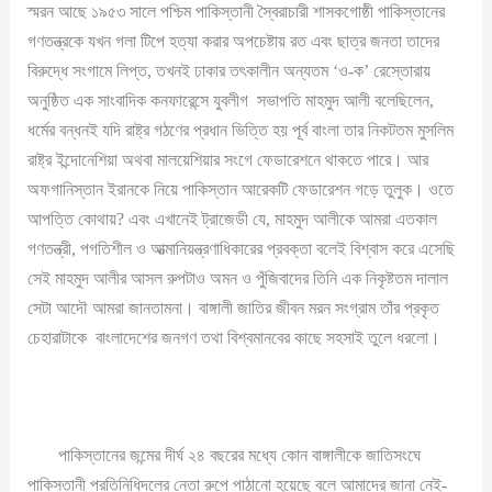
স্মরন আছে ১৯৫৩ সালে পশ্চিম পাকিস্তানী স্বৈরাচারী শাসকগোষ্ঠী পাকিস্তানের
গণতন্ত্রকে যখন গলা টিপে হত্যা করার অপচেষ্টায় রত এবং ছাত্র জনতা তাদের
বিরুদ্ধে সংগামে লিপ্ত, তখনই ঢাকার তৎকালীন অন্যতম ‘ও-ক’ রেস্তোরায়
অনুষ্ঠিত এক সাংবাদিক কনফারেন্সে যুবলীগ সভাপতি মাহমুদ আলী বলেছিলেন,
ধর্মের বন্ধনই যদি রাষ্ট্র গঠণের প্রধান ভিত্তি হয় পূর্ব বাংলা তার নিকটতম মুসলিম
রাষ্ট্র ইন্দোনেশিয়া অথবা মালয়েশিয়ার সংগে ফেডারেশনে থাকতে পারে। আর
অফগানিস্তান ইরানকে নিয়ে পাকিস্তান আরেকটি ফেডারেশন গড়ে তুলুক। ওতে
আপত্তি কোথায়? এবং এখানেই ট্রাজেডী যে, মাহমুদ আলীকে আমরা এতকাল
গণতন্ত্রী, পগতিশীল ও আত্মানিয়ন্ত্রণাধিকারের প্রবক্তা বলেই বিশ্বাস করে এসেছি
সেই মাহমুদ আলীর আসল রুপটাও অমন ও পুঁজিবাদের তিনি এক নিকৃষ্টতম দালাল
সেটা আদৌ আমরা জানতামনা। বাঙ্গালী জাতির জীবন মরন সংগ্রাম তাঁর প্রকৃত
চেহারাটাকে বাংলাদেশের জনগণ তথা বিশ্বমানবের কাছে সহসাই তুলে ধরলো।
পাকিস্তানের জন্মের দীর্ঘ ২৪ বছরের মধ্যে কোন বাঙ্গালীকে জাতিসংঘে
পাকিস্তানী প্রতিনিধিদলের নেতা রুপে পাঠানো হয়েছে বলে আমাদের জানা নেই-