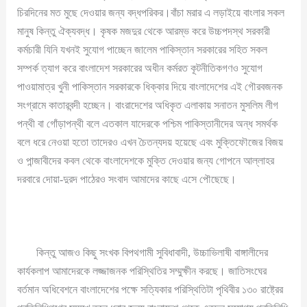
চিরদিনের মত মুছে দেওয়ার জন্য বদ্ধপরিকর।বাঁচা মরার এ লড়াইয়ে বাংলার সকল
মানুষ কিন্তু ঐক্যবদ্ধ। কৃষক মজদুর থেকে আরম্ভ করে উচ্চপদস্থ সরকারী
কর্মচারী যিনি যখনই সুযোগ পাচ্ছেন জালেম পাকিস্তান সরকারের সহিত সকল
সম্পর্ক ত্যাগ করে বাংলাদেশ সরকারের অধীন কর্মরত কূটনীতিকগণও সুযোগ
পাওয়ামাত্র খুনী পাকিস্তান সরকারকে ধিক্কার দিয়ে বাংলাদেশের এই গৌরবজনক
সংগ্রামে কাতারবন্দী হচ্ছেন। বাংরাদেশের অধিকৃত এলাকায় সনাতন মুসলিম লীগ
পন্থী বা গোঁড়াপন্থী বলে এতকাল যাদেরকে পশ্চিম পাকিস্তানীদের অন্ধ সমর্থক
বলে ধরে নেওয়া হতো তাদেরও এখন চৈতন্যদয় হয়েছে এবং মুক্তিফৌজের বিজয়
ও পান্জাবীদের কবল থেকে বাংলাদেশকে মুক্তি দেওয়ার জন্য গোপনে আল্লাহর
দরবারে দোয়া-দুরদ পাঠেরও সংবাদ আমাদের কাছে এসে পৌছেছে।
কিন্তু আজও কিছু সংখক বিপথগামী সুবিধাবাদী, উচ্চাভিলাষী বাঙ্গালীদের
কার্যকলাপ আমাদেরকে লজ্জাজনক পরিস্থিতির সম্মুক্ষীন করছে। জাতিসংঘের
বর্তমান অধিবেশনে বাংলাদেশের পক্ষে সত্যিকার পরিস্থিতিটা পৃথিবীর ১৩০ রাষ্ট্রের