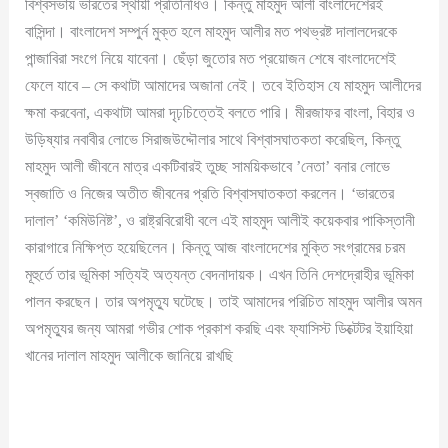
বিশ্বসভায় ভারতের স্থায়ী প্রতিনিধিও। কিন্তু মাহমুদ আলী বাংলাদেশেরই
বাসিন্দা। বাংলাদেশ সম্পুর্ন মুক্ত হলে মাহমুদ আলীর মত পথভ্রষ্ট দালালদেরকে
পান্জাবিরা সংগে নিয়ে যাবেনা। ছেঁড়া জুতোর মত প্রয়োজন শেষে বাংলাদেশেই
ফেলে যাবে – সে কথাটা আমাদের অজানা নেই। তবে ইতিহাস যে মাহমুদ আলীদের
ক্ষমা করবেনা, একথাটা আমরা দৃঢ়চিত্তেই বলতে পারি। মীরজাফর বাংলা, বিহার ও
উড়িষ্যার নবাবীর লোভে সিরাজউদ্দৌলার সাথে বিশ্বাসঘাতকতা করেছিল, কিন্তু
মাহমুদ আলী জীবনে মাত্র একটিবারই তুচ্ছ সাময়িকভাবে ’নেতা’ বনার লোভে
স্বজাতি ও নিজের অতীত জীবনের প্রতি বিশ্বাসঘাতকতা করলেন। ‘ভারতের
দালাল’ ‘কমিউনিষ্ট’, ও রাষ্ট্রবিরোধী বলে এই মাহমুদ আলীই কয়েকবার পাকিস্তানী
কারাগারে নিক্ষিপ্ত হয়েছিলেন। কিন্তু আজ বাংলাদেশের মুক্তি সংগ্রামের চরম
মূহুর্তে তার ভূমিকা সত্যিই অত্যন্ত বেদনাদায়ক। এখন তিনি দেশদ্রোহীর ভূমিকা
পালন করছেন। তার অপমৃত্যু ঘটেছে। তাই আমাদের পরিচিত মাহমুদ আলীর অমন
অপমৃত্যুর জন্য আমরা গভীর শোক প্রকাশ করছি এবং ফ্যাসিস্ট ডিক্টেটর ইয়াহিয়া
খানের দালাল মাহমুদ আলীকে জানিয়ে রাখছি