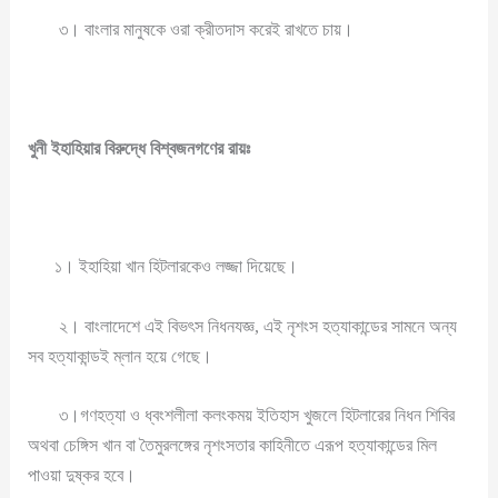
৩। বাংলার মানুষকে ওরা ক্রীতদাস করেই রাখতে চায়।
খুনী
ইহাহিয়ার বিরুদ্ধে বিশ্বজনগণের রায়ঃ
১। ইহাহিয়া খান হিটলারকেও লজ্জা দিয়েছে।
২। বাংলাদেশে এই বিভৎস নিধনযজ্ঞ, এই নৃশংস হত্যাকান্ডের সামনে অন্য
সব হত্যাকান্ডই ম্লান হয়ে গেছে।
৩।গণহত্যা ও ধ্বংশলীলা কলংকময় ইতিহাস খুজলে হিটলারের নিধন শিবির
অথবা চেঙ্গিস খান বা তৈমুরলঙ্গের নৃশংসতার কাহিনীতে এরূপ হত্যাকান্ডের মিল
পাওয়া দুষ্কর হবে।