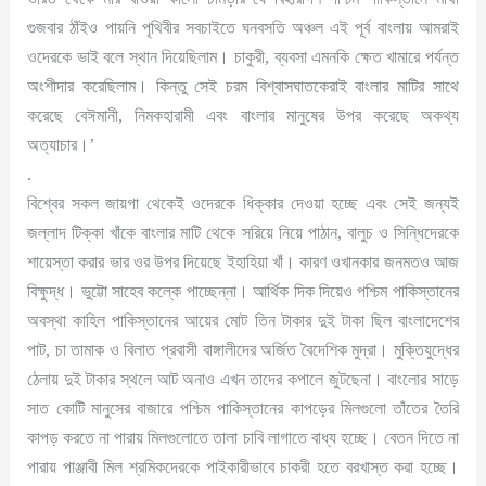
গুজবার ঠাঁইও পায়নি পৃথিবীর সবচাইতে ঘনবসতি অঞ্চল এই পূর্ব বাংলায় আমরাই
ওদেরকে ভাই বলে স্থান দিয়েছিলাম। চাকুরী, ব্যবসা এমনকি ক্ষেত খামারে পর্যন্ত
অংশীদার করেছিলাম। কিন্তু সেই চরম বিশ্বাসঘাতকেরাই বাংলার মাটির সাথে
করেছে বেঈমানী, নিমকহারামী এবং বাংলার মানুষের উপর করেছে অকথ্য
অত্যাচার।’
.
বিশ্বের সকল জায়গা থেকেই ওদেরকে ধিক্কার দেওয়া হচ্ছে এবং সেই জন্যই
জল্লাদ টিক্কা খাঁকে বাংলার মাটি থেকে সরিয়ে নিয়ে পাঠান, বালুচ ও সিন্ধিদেরকে
শায়েস্তা করার ভার ওর উপর দিয়েছে ইহাহিয়া খাঁ। কারণ ওখানকার জনমতও আজ
বিক্ষুদ্ধ। ভুট্টো সাহেব কল্কে পাচ্ছেন্না। আর্থিক দিক দিয়েও পশ্চিম পাকিস্তানের
অবস্থা কাহিল পাকিস্তানের আয়ের মোট তিন টাকার দুই টাকা ছিল বাংলাদেশের
পাট, চা তামাক ও বিলাত প্রবাসী বাঙ্গালীদের অর্জিত বৈদেশিক মুদ্রা। মুক্তিযুদ্ধের
ঠেলায় দুই টাকার স্থলে আট অনাও এখন তাদের কপালে জুটছেনা। বাংলোর সাড়ে
সাত কোটি মানুসের বাজারে পশ্চিম পাকিস্তানের কাপড়ের মিলগুলো তাঁতের তৈরি
কাপড় করতে না পারায় মিলগুলোতে তালা চাবি লাগাতে বাধ্য হচ্ছে। বেতন দিতে না
পারায় পাঞ্জাবী মিল শ্রমিকদেরকে পাইকারীভাবে চাকরী হতে বরখাস্ত করা হচ্ছে।