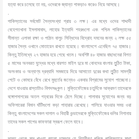
হত্যা করে চলেছে তা নয়, ওদেরকে জ্যান্ত পাকড়াও করেও নিয়ে আসছে।
.
পাকিস্তানের সর্বমোট সৈন্যসংখ্যা প্রায় ৩ লক্ষ। এর মধ্যে ওদের শাদ্দাদী
বেহেশতখানা ইসলামাবাদ, লাহোর ইত্যাদি শহরগুলো এবং পশ্চিম পাকিস্তানের
সীমান্ত এলাকা রক্ষা ও পাঠান বালুচ সিন্ধিদের বিদ্রোহ দমনের জন্য ২ লক্ষ ৫৫
হাজার সৈন্য ওখানে মোতায়েন রাখতে হয়েছে। বাংলাদেশে এনেছিল ৭৫ হাজার।
কিন্তু ইতিমধ্যে ২৭ হাজার হয়ে গেছে খতম। অবশিষ্ট ৪৮ হাজার বাছাধনেরা বিগত
৫ মাসের অনবরত যুদ্ধের মধ্যে বারশত মাইল দুরে মা বোনদের বাংলার লুন্ঠিত টাকা,
অলংকার ও অন্যাণ্য দ্রব্যাদি সমজায়ে দিয়ে আসাতো দুরের কথা লুন্ঠিত সামগ্রী
পেটে ও কোমরে বেঁধে রেখে মুহুর্তের জন্যেও একবার বিশ্রামের সুযোগ পাচ্ছেনা।
দেশে যাওয়ার রাস্তাটাও বিপদসঙ্কুল। মুক্তিফৌজের চতুর্দিকে আক্রমণ তাদেরকে
বঙ্গোপসাগরের অতল গহ্বরের দিকে ঠেলে দিচ্ছে। পালাবার সুযোগের জন্য বড়
অফিসারেরা বিমান ঘাঁটিগুলো কড়া পাহারায় রেখেছে। পালিয়ে যাওয়ার সময় ওরা
কিন্তু বাংলাদেশের সকল দালাল ও বিহারী গুন্ডাদেরকে মুক্তিফৌজের গুলির নিশানায়
তাদের সকল পাপের কাফফারা স্বরূপ ফেলে যাবে।
.
ভারত থেকে মার খাওয়া কালো চামড়ার যে বিহারীগণ পশ্চিম পাকিস্তানে মাথা