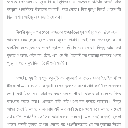
কমিটির লোকজনকেই ছুড়ে দিচ্ছে।মুক্তিফৌজ অস্ত্রবলে বলিয়ান বলেই আজ
কাপুরুষ পান্জাবীদের বীরত্বের দাপাদাপি কমে গেছে। বিনা যুদ্ধে বিজয়ী খেতাবধারী
ফিল্ড মার্শাল আইয়ুবের স্বজাতি যে ওরা।
সিপাহী যুদ্ধের পর থেকে আজকের পান্জাবীদের যুগ পর্যন্ত প্রায় দুইশ বছর –
আমাদের কেহ বন্দুক হাতে নেবার সুযোগ পায়নি। তাই ওরা ভেবেছিল আমরা
বাঙ্গালীরা ওদের বন্দুকের ভয়েই দ্বাসত্ব স্বীকার করে নেবে। কিন্তু আজ ওরা
বুঝতে পেরেছে, স্টেনগান, মর্টার, এল এম জি- ইত্যাদি আগ্নেয়াস্ত্র আমাদের খেলার
পুতুল। ওদের বুজ চিনে চিনেই গুলি মারছি।
মওদুদী, মুফতি মাহমুদ প্রভৃতি ধর্ম ব্যবসায়ী ও তাদের সর্দার ইহাহিয়া খাঁ ও
টিক্কা খাঁ – এর ফতোয়া অনুযায়ী বাংলার মুসলমান আমরা নাকি হাবশি গোলামনদের
মত। যথা ইচ্ছা ওরা আমাদের ধ্বংস করতে পারে। বাংলার মা বোনদের উপর
বলাৎকার করতে পারে। ওদেরকে নাকি সেই পশুবর দান করেছে আল্লাহ। কিন্তু
আমরা দেখেছি আমাদের আল্লাহ এই অত্যাচারীদেরকে খতম করে আমাদের দেশে
ন্যায়-নীতি প্রতিষ্ঠার তৌফিক আমাদেরকে দিচ্ছেন। এবং সেই জন্যই হালকা
পাতলা বাঙ্গালী যুবকরা তাগড়া মোষের মত পাঞ্জাবীদেরকেই যে আগ্নেয়াস্ত্র দিয়েই