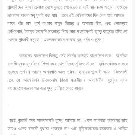
পান্জাবীদের আসল চেহারা দেখে বুঝতে পেরেছেতারা ভাই নয়- চরম শত্রু। ওদেকে
ভালবাসা যায়না শুধু ঘৃনাই করা যায়। তবে ওই বেঈমানদের দিন শেষ হয়ে আসছে।
কারণ পাঁচ মাস পূর্বে বাংলার মানুষ নিরস্ত্র ও অসহায় ছিল, এবং সেজন্যই
মেশিনগান, ট্যান্ক ইত্যাদি মারনাস্ত্র দিয়ে সারা বাংলাদেশটি জুড়ে রক্তের হলিখেলা
খেলছে পান্জাবী দস্যুরা। একতরফাভাবে করেছে খুন, ধর্ষন ও লুন্ঠন।
আজকের বাংলাদেশ কিন্তু সেই মার্চের অসহায় বাংলাদেশ নহে। অগনিত
বাঙ্গালী যুবক যুদ্ধবিদ্যা শিক্ষা করে যোগ দিচ্ছে মুক্তিফৌজে। মুক্তিফৌজকে করে
তুলেছে দুর্জয়। তাদের অগ্রগতি আজ দুর্বার। হানাদার পান্জাবী অমন শক্তিশালী
নহে যে আমেরিকার ভিয়েতনাম কিংবা ফরাসীদের আলজিরীয়া যুদ্ধের ন্যায়
বাংলাদেশে বছরের পর বছর যুদ্ধ চালিয়ে যেতে পারবে।
.
ভয়ে পান্জাবী আর সামনাসামনি যুদ্ধে আসছে না। কেন আপনারা আমাদের ভাই
হয়েও ওদের চালাকী বুঝতে পারছেন না? ওরা মুক্তিফৗজের রাজাকার ও শান্তি