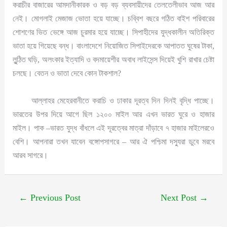
করাচীর বাজারের আমদানীকারক ও বড় বড় ব্যবসায়ীদের তেলতেলীভাব আজ আর
নেই। মোগলাই মেজাজ ভোতা হয়ে যাচ্ছে। চব্বিশ বছরে গঠিত বাইশ পরিবারের
শোশণের ভিত ভেঙ্গে আজ চুরমার হয়ে যাচ্ছে। সিপাহীদের যুদ্ধকালীন অতিরিক্ত
ভাতা হয়ে গিয়েছে বন্ধ। বাংলাদেশে নিয়োজিত সিপাইদেরকে আপাতত ঘুষের টাকা,
লুন্ঠিত ঘড়ি, অলংকার ইত্যাদি ও বদমায়েশীর অবাধ লাইসেন্স দিয়েই খুশি রাখার চেষ্টা
চলছে। বেতন ও ভাতা দেবে কোন টাকশাল?
আল্লাহর মেহেরবানীতে করাচি ও ঢাকার দূরত্ব দিন দিনই বৃদ্ধি পাচ্ছে।
ভারতের উপর দিয়ে আগে ছিল ১২০০ মাইল আর এখন ভারত ঘুরে ও হাজার
মাইল। পাক –ভারত যুদ্ধ বাঁধলে এই দূরত্বের মাত্রা দাঁড়াবে ৭ হাজার মাইলেরওে
বেশি। আপনারা তখন যাবেন বঙ্গোপসাগরে – আর ঐ পশ্চিমা দস্যুরা ডুবে মরবে
আরব সাগরে।
←
Previous Post
Next Post
→