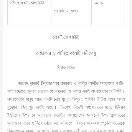
সমীপে একটি খোলা চিঠি
১৯৭১
১ম বর্ষঃ ১ম সংখ্যা
(একটি খোলা চিঠি)
রাজাকার ও শান্তি কামটি সমীপেষু
সীরাজ উদ্দিন
জালেম পান্জাবী টিক্কার গড়া রাজাকার ও শান্তি কামটির সদস্যদের বলছি-
আপনাদেরকে ভুললে চলবেনা যে অপনারা ও আমরা একই বাংলাদেশের অধিবাসী।
বাংলাদেশের মানুষ আজ একটি চরম যুদ্ধে লিপ্ত। পৃথিবীর ইতিহা এমন অসম
যুদ্ধের নজির খুব অল্পই আছে। নিরপেক্ষ বিদেশী পর্যক্ষেকদের মতে, হিটলার
ইহুদিদের উপর যে অত্যাচার করেছিল বাংলাদেশের জনগনের উপর পান্জাবদের
অত্যাচার তাকে ছাড়িয়ে গেছে অনেক আগে। মাত্র কয়েকমাস পূর্বেও যাদেরকে
কিছুসংখ্যক মানুষ এক ধর্মের বন্ধনে আবদ্ধ ভাই বলে মনে করতো আজ ওরাও