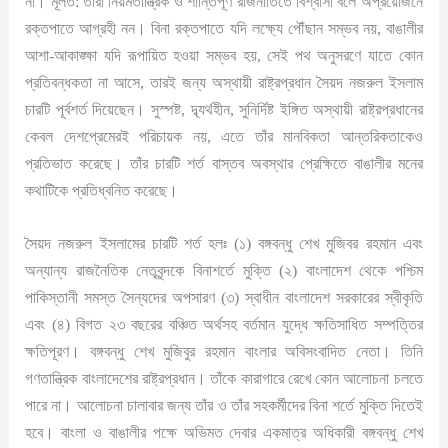
না। মূলত: তাঁরা নিয়মতান্ত্রিক ও শান্তিপূর্ণ রাজনীতিতে বিশ্বাসী বলে অপ্রয়োজনে
রক্তপাতে আগ্রহী নন। বিনা রক্তপাতে যদি লক্ষ্যে পৌঁছান সম্ভব নয়, বাঙালীর
আশা-আকাঙ্ক্ষা যদি রূপায়িত হওয়া সম্ভব হয়, সেই পথ অনুসরণে যাতে কোন
প্রতিবন্ধকতা না আসে, তারই জন্য অস্থায়ী রাষ্ট্রপ্রধান সৈয়দ নজরুল ইসলাম
চারটি পূর্বশর্ত দিয়েছেন। সুস্পষ্ট, দ্ব্যর্থহীন, সুনির্দিষ্ট ইঙ্গিত অস্থায়ী রাষ্ট্রপ্রধানের
কেবল দেশপ্রেমেরই পরিচায়ক নয়, এতে তাঁর মানবিকতা আন্তরিকতাকেও
প্রতিভাত করেছে। তাঁর চারটি শর্ত বাস্তব অবস্থার প্রেক্ষিতে বাঙালীর মনের
কথাটিকে প্রতিধ্বনিত করেছে।
সৈয়দ নজরুল ইসলামের চারটি শর্ত হলঃ (১) বঙ্গবন্ধু শেখ মুজিবর রহমান এবং
অন্যান্য রাজনৈতিক নেতৃবৃন্দকে বিনাশর্তে মুক্তি (২) বাংলাদেশ থেকে পশ্চিম
পাকিস্তানী সমস্ত সৈন্যদের অপসারণ (৩) স্বাধীন বাংলাদেশ সরকারের স্বীকৃতি
এবং (৪) বিগত ২৩ বছরের বঞ্চিত অর্থসহ বর্তমান যুদ্ধে ক্ষতিসাধিত সম্পত্তির
ক্ষতিপূরণ। বঙ্গবন্ধু শেখ মুজিবুর রহমান বাংলার অবিসংবাদিত নেতা। তিনি
গণতান্ত্রিক বাংলাদেশের রাষ্ট্রপ্রধান। তাঁকে কারাগারে রেখে কোন আলোচনা চলতে
পারে না। আলোচনা চালাবার জন্য তাঁর ও তাঁর সহকর্মীদের বিনা শর্তে মুক্তি দিতেই
হবে। বাংলা ও বাঙালীর পক্ষে অভিমত দেবার একমাত্র অধিকারী বঙ্গবন্ধু শেখ