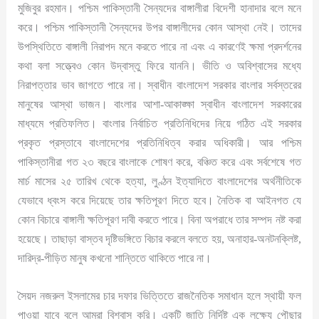
মুজিবুর রহমান। পশ্চিম পাকিস্তানী সৈন্যদের বাঙ্গালীরা বিদেশী হানাদার বলে মনে
করে। পশ্চিম পাকিস্তানী সৈন্যদের উপর বাঙ্গালীদের কোন আস্থা নেই। তাদের
উপস্থিতিতে বাঙ্গালী নিরাপদ মনে করতে পারে না এবং এ কারণেই ক্ষমা প্রদর্শনের
কথা বলা সত্ত্বেও কোন উদ্বাস্তু ফিরে যাননি। ভীতি ও অবিশ্বাসের মধ্যে
নিরাপত্তার ভাব জাগতে পারে না। স্বাধীন বাংলাদেশ সরকার বাংলার সর্বস্তরের
মানুষের আস্থা ভাজন। বাংলার আশা-আকাঙ্ক্ষা স্বাধীন বাংলাদেশ সরকারের
মাধ্যমে প্রতিফলিত। বাংলার নির্বাচিত প্রতিনিধিদের নিয়ে গঠিত এই সরকার
প্রকৃত প্রস্তাবে বাংলাদেশের প্রতিনিধিত্ব করার অধিকারী। আর পশ্চিম
পাকিস্তানীরা গত ২৩ বছরে বাংলাকে শোষণ করে, বঞ্চিত করে এবং সর্বশেষে গত
মার্চ মাসের ২৫ তারিখ থেকে হত্যা, লুণ্ঠন ইত্যাদিতে বাংলাদেশের অর্থনীতিকে
যেভাবে ধ্বংস করে দিয়েছে তার ক্ষতিপূরণ দিতে হবে। নৈতিক বা আইনগত যে
কোন বিচারে বাঙ্গালী ক্ষতিপূরণ দাবী করতে পারে। বিনা অপরাধে তার সম্পদ নষ্ট করা
হয়েছে। তাছাড়া বাস্তব দৃষ্টিভঙ্গিতে বিচার করলে বলতে হয়, অনাহার-অনটনক্লিষ্ট,
দারিদ্র-পীড়িত মানুষ কখনো শান্তিতে থাকিতে পারে না।
সৈয়দ নজরুল ইসলামের চার দফার ভিত্তিতে রাজনৈতিক সমাধান হলে স্থায়ী ফল
পাওয়া যাবে বলে আমরা বিশ্বাস করি। একটি জাতি নির্দিষ্ট এক লক্ষ্যে পৌছার