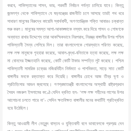
করবে, পাকিস্তানের শাসন, ভার, পরবর্তী নির্বাচন পর্যন্ত চালিয়ে যাবে। কিন্তু
জন্মলগ্ন থেকে পাকিস্তানে যে ষড়যন্ত্রের রাজনীতি চলে আসছে তারই পথ ধরে
সাধারণ মানুষের বিরুদ্ধে কায়েমি স্বার্থবাদী, অগণতান্ত্রিক শক্তি আবারও চক্রান্ত
শুরু করল। মানুষের সমস্ত আশা-আকাঙ্ক্ষাকে নস্যাৎ করে দিয়ে শাসন ও শোষণকে
অব্যাহত রাখার উদ্দেশ্যে তারা আকস্মিকভাবে নিরপরাধ, নিরস্ত্র বাঙ্গালীর উপর পশ্চিম
পাকিস্তানী সৈন্য লেলিয়ে দিল। তারা বাংলাদেশকে গোরস্থানে পরিণত করেছে,
লক্ষ লক্ষ মানুষকে গৃহহারা করেছে, আবাল-বৃদ্ধা-বনিতাকে হত্যা করেছে, লক্ষ লক্ষ
মা বোনদের ইজ্জতহানি করেছে, কোটি কোটি টাকার সম্পত্তি লুট করেছে। পশ্চিম
পাকিস্তানী সামরিক চক্রের নজিরবিহীন নির্মমতা ও পাশবিকতা, সাড়ে সাত কোটি
বাঙ্গালীর মনকে রক্তাক্ত করে দিয়েছি। বাঙ্গালীর চোখে আজ তীব্র ঘৃণা ও
প্রতিহিংসার আগুন জ্বলেছে। গণপ্রজাতন্ত্রী বাংলাদেশের অস্থায়ী রাষ্ট্রপ্রধান
সৈয়দ নজরুল ইসলামের কণ্ঠে যেদিন ধ্বনিত হল- ‘লক্ষ লক্ষ শহীদের লাশের উপর
আলোচনা চলতে পারে না’- সেদিন ক্ষতবিক্ষত বাঙ্গালীর মনের কথাটিই প্রতিধ্বনিত
হয়ে উঠেছিল।
কিন্তু আওয়ামী লীগ নেতৃবৃন্দ বাস্তব ও যুক্তিবাদী বলে ভাবাবেগকে প্রশ্রয় দেন