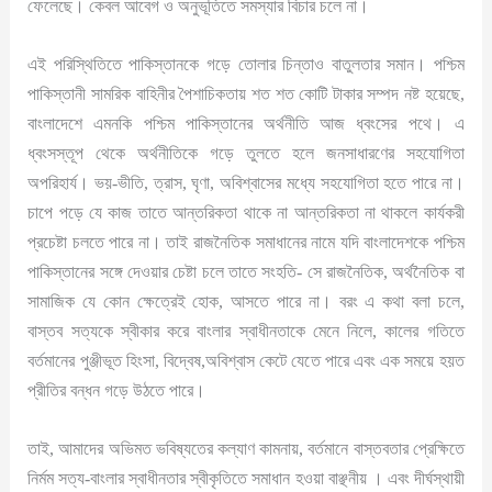
ফেলেছে। কেবল আবেগ ও অনুভূতিতে সমস্যার বিচার চলে না।
এই পরিস্থিতিতে পাকিস্তানকে গড়ে তোলার চিন্তাও বাতুলতার সমান। পশ্চিম
পাকিস্তানী সামরিক বাহিনীর পৈশাচিকতায় শত শত কোটি টাকার সম্পদ নষ্ট হয়েছে,
বাংলাদেশে এমনকি পশ্চিম পাকিস্তানের অর্থনীতি আজ ধ্বংসের পথে। এ
ধ্বংসস্তূপ থেকে অর্থনীতিকে গড়ে তুলতে হলে জনসাধারণের সহযোগিতা
অপরিহার্য। ভয়-ভীতি, ত্রাস, ঘৃণা, অবিশ্বাসের মধ্যে সহযোগিতা হতে পারে না।
চাপে পড়ে যে কাজ তাতে আন্তরিকতা থাকে না আন্তরিকতা না থাকলে কার্যকরী
প্রচেষ্টা চলতে পারে না। তাই রাজনৈতিক সমাধানের নামে যদি বাংলাদেশকে পশ্চিম
পাকিস্তানের সঙ্গে দেওয়ার চেষ্টা চলে তাতে সংহতি- সে রাজনৈতিক, অর্থনৈতিক বা
সামাজিক যে কোন ক্ষেত্রেই হোক, আসতে পারে না। বরং এ কথা বলা চলে,
বাস্তব সত্যকে স্বীকার করে বাংলার স্বাধীনতাকে মেনে নিলে, কালের গতিতে
বর্তমানের পুঞ্জীভূত হিংসা, বিদ্বেষ,অবিশ্বাস কেটে যেতে পারে এবং এক সময়ে হয়ত
প্রীতির বন্ধন গড়ে উঠতে পারে।
তাই, আমাদের অভিমত ভবিষ্যতের কল্যাণ কামনায়, বর্তমানে বাস্তবতার প্রেক্ষিতে
নির্মম সত্য-বাংলার স্বাধীনতার স্বীকৃতিতে সমাধান হওয়া বাঞ্ছনীয় । এবং দীর্ঘস্থায়ী