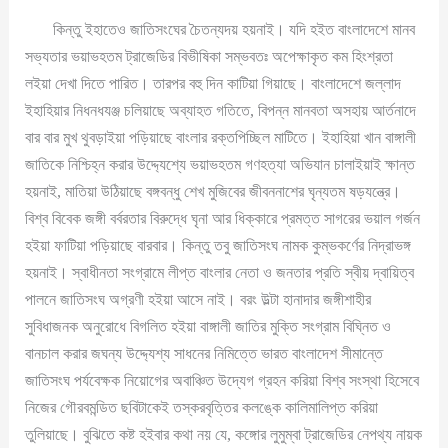
কিন্তু ইহাতেও জাতিসংঘের চৈতন্যদয় হয়নাই। যদি হইত বাংলাদেশে মানব
সভ্যতার ভয়াভহতম ট্রাজেডির বিভীষিকা সম্ভবতঃ অপেক্ষাকৃত কম হিংশ্রতা
লইয়া দেখা দিতে পারিত। তারপর বহু দিন কাটিয়া গিয়াছে। বাংলাদেশে জল্লাদ
ইহাহিয়ার নিধনধযঞ্জ চলিয়াছে অব্যাহত গতিতে, বিপন্ন মানবতা অসহায় আর্তনাদে
বার বার মুখ থুবড়াইয়া পড়িয়াছে বাংলার রক্তপিচ্ছিল মাটিতে। ইহাহিয়া খান বাঙ্গালী
জাতিকে নিশ্চিহ্ন করার উদ্দ্যেশ্যে ভয়াভহতম গণহত্যা অভিযান চালাইয়াই ক্ষান্ত
হয়নাই, মাতিয়া উঠিয়াছে বঙ্গবন্ধু শেখ মুজিবের জীবননাশের ঘৃন্যতম ষড়যন্ত্রে।
বিশ্ব বিবেক জঙ্গী বর্বরতার বিরুদ্ধে ঘৃনা আর ধিক্কারে প্রমত্ত সাগরের ভয়াল গর্জন
হইয়া ফাটিয়া পড়িয়াছে বারবার। কিন্তু তবু জাতিসংঘ নামক কুম্ভকর্ণের নিদ্রাভঙ্গ
হয়নাই। স্বাধীনতা সংগ্রামে লীপ্ত বাংলার নেতা ও জনতার প্রতি স্বীয় দ্বায়িত্ব
পালনে জাতিসংঘ অগ্রণী হইয়া আসে নাই। বরং উল্টা হানাদার জঙ্গীশাহীর
সুবিধাজনক অনুরোধে বিগলিত হইয়া বাঙ্গালী জাতির মুক্তি সংগ্রাম বিঘ্নিত ও
বানচাল করার জঘন্য উদ্দ্যেশ্য সাধনের নিমিত্তে ভারত বাংলাদেশ সীমান্তে
জাতিসংঘ পর্যবেক্ষক নিয়োগের অবাঞ্চিত উদ্যেগ গ্রহন করিয়া বিশ্ব সংস্থা হিসেবে
নিজের গৌরবমন্ডিত ছবিটাকেই তস্করবৃত্তির কলঙ্কে কালিমালিপ্ত করিয়া
তুলিয়াছে। বুঝিতে কষ্ট হইবার কথা নয় যে, কঙ্গোর লুমুম্বা ট্রাজেডির নেপথ্য নায়ক