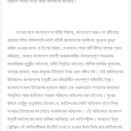
প্রয়াশে উদ্যত হইয়া আছে জল্লাদের হাতিয়ার।
গত ছয় মাসে বাংলাদেশে যা ঘটিয়া গিয়াছে, বাংলাদেশে আজও যা ঘটিতেছে
হানাদার পশ্চিম পাকিস্তানী কসাই বাহিনী বাংলাদেশের স্বাধীনতা যুদ্ধকে ভন্ডুল
করিয়া দেওয়ার জন্য যে হিংশ্র বর্বরতা, যে জঘন্য পোড়া মাটি নীতির আশ্রয় গ্রহন
করিয়াছে, যেভাবে বাংলাদেশে বলদর্পী অক্রমনকারীর ঔদদ্ধত্যপূর্ণ পদচারনায়
মানবাধিকার ভুলুন্ঠিত হইতেছে, ধর্ষিত নিগৃহিত হইতেছে মৌলিক মানবিক মূল্যবোধ,
অসহায় মানবতা, সভ্য মানুষের ইতিহাসে ইহার কোন নজির নাই। তাই জাতিসংঘের
ইতিহাসেও বাংলাদেশের ইস্যুটি এক নজিরবিহীন তাৎপর্যপূর্ণ অদ্বিতীয় ইস্যু।
বাংলাদেশে মানব ইতিহাসের ঘৃণ্যতম বর্বরতা এবং ভয়াভহতম গণহত্যার রক্তাক্ত
পটভূমিতে আজ জাতিসংঘ সাধারন পরিষদের অধিবেশন শুরু হইতেছে। সুতরাং
বলিলে এতটুকু অত্যুক্তি হইবেনা যে, জাতিসংঘের চলতি অধিবেশন হইবে বিশ্ব
সংস্থার ইতিহাসের সব চাইতে সংকটজনক অধিবেশন। এই অধিবেশনে বাংলাদেশ
ইস্যুটি জাতিসংঘের জন্য ডাকিয়া আনিয়াছে এক অগ্নিপরীক্ষা। বাংরাদেশ ইস্যু
কেন্দ্রিক এই অগ্নিপরীক্ষায় উত্তীর্ন হওয়া না হওয়ার উপর নির্ভর করে জাতিসংঘের