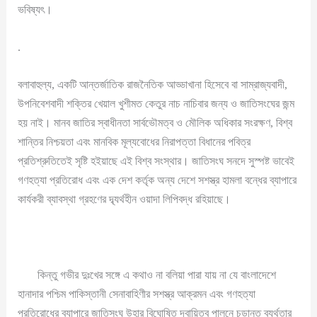
ভবিষ্যৎ।
.
বলাবাহুল্য, একটি আন্তর্জাতিক রাজনৈতিক আড্ডাখানা হিসেবে বা সাম্রাজ্যবাদী,
উপনিবেশবাদী শক্তির খেয়াল খুশীমত কেতুর নাচ নাচিবার জন্য ও জাতিসংঘের জন্ম
হয় নাই। মানব জাতির স্বাধীনতা সার্বভৌমত্ব ও মৌলিক অধিকার সংরক্ষণ, বিশ্ব
শান্তির নিশ্চয়তা এবং মানবিক মূল্যবোধের নিরাপত্তা বিধানের পবিত্র
প্রতিশ্রুতিতেই সৃষ্টি হইয়াছে এই বিশ্ব সংস্থার। জাতিসংঘ সনদে সুস্পষ্ট ভাবেই
গণহত্যা প্রতিরোধ এবং এক দেশ কর্তৃক অন্য দেশে সশস্ত্র হামলা বন্ধের ব্যাপারে
কার্যকরী ব্যাবস্থা গ্রহণের দ্ব্যর্থহীন ওয়াদা লিপিবদ্ধ রহিয়াছে।
কিন্তু গভীর দুঃখের সঙ্গে এ কথাও না বলিয়া পারা যায় না যে বাংলাদেশে
হানাদার পশ্চিম পাকিস্তানী সেনাবাহিণীর সশস্ত্র আক্রমন এবং গণহত্যা
প্রতিরোধের ব্যাপারে জাতিসংঘ উহার বিঘোষিত দ্বায়িত্ব পালনে চুড়ান্ত ব্যর্থতার