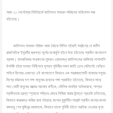
আজ ২১ সেপ্টেম্বর নিউইয়র্কে জাতিসংঘ সাধারন পরিষদের অধিবেশন শুরু
হইতেছে।
জাতিসংঘ সাধারন পরিষদ আজ বৈঠকে মিলিত হইয়াই সর্ব্রাগ্রে যে জটিল
রাজনৈতিক ইস্যুটির জ্বলন্ত সূর্যের মখোমুখি হইবে উহা হইতেছে স্বাধীন বাংলাদেশ
প্রসঙ্গ। মানবাধিকার সংরক্ষনের সুমহান ওয়াদাবদ্ধ জাতিসংঘের আঙ্গিনায় পাশাপাশি
উপবিষ্ট হইয়া দলমত নির্বিশেষে সুশভ্য পৃথিবীর সকল জাতি চোখ মেলিলেই দেখিতে
পাইবে বিশ্বের একান্তে এই বাংলাদেশে কিভাবে এক পররাজ্যলোভী হানাদার দস্যুর
হিংশ্র বর্বরতায় দশ লক্ষ মানুষের রক্তের গঙ্গা প্রবাহিত হইতেছে, কিভাবে সাড়ে
সাত কোটি মানুষের আত্মার আমোঘ বাণীকে, মৌলিক মানবিক অধিকারকে, শাশ্বত
স্বাধীনতার দুরন্ত স্পৃহাকে শক্তির জোরে পিষিয়া মারার উন্মত্ত প্রচেষ্টা চলিতেছে,
কিভাবে কারারুদ্ধ করিয়া রাখা হইয়াছে বাংলার মুকুটহীন সম্রাট স্বাধীন বাংলার জনক
বঙ্গবন্ধু শেখ মুজিবুর রহমানকে, কিভাবে তাকে পৃথিবী হইতে সরাইয়া দেওয়ার ঘৃণ্য