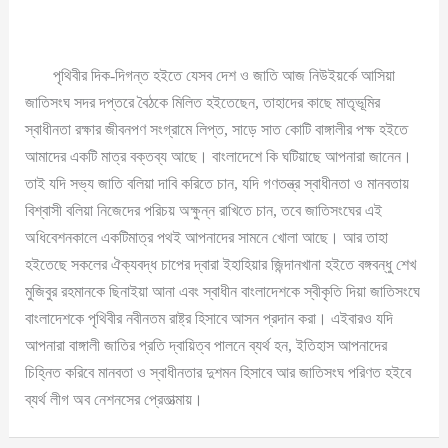
পৃথিবীর দিক-দিগন্ত হইতে যেসব দেশ ও জাতি আজ নিউইয়র্কে আসিয়া
জাতিসংঘ সদর দপ্তরে বৈঠকে মিলিত হইতেছেন, তাহাদের কাছে মাতৃভূমির
স্বাধীনতা রক্ষার জীবনপণ সংগ্রামে লিপ্ত, সাড়ে সাত কোটি বাঙ্গালীর পক্ষ হইতে
আমাদের একটি মাত্র বক্তব্য আছে। বাংলাদেশে কি ঘটিয়াছে আপনারা জানেন।
তাই যদি সভ্য জাতি বলিয়া দাবি করিতে চান, যদি গণতন্ত্র স্বাধীনতা ও মানবতায়
বিশ্বাসী বলিয়া নিজেদের পরিচয় অক্ষুন্ন রাখিতে চান, তবে জাতিসংঘের এই
অধিবেশনকালে একটিমাত্র পথই আপনাদের সামনে খোলা আছে। আর তাহা
হইতেছে সকলের ঐক্যবদ্ধ চাপের দ্বারা ইহাহিয়ার জিন্দানখানা হইতে বঙ্গবন্ধু শেখ
মুজিবুর রহমানকে ছিনাইয়া আনা এবং স্বাধীন বাংলাদেশকে স্বীকৃতি দিয়া জাতিসংঘে
বাংলাদেশকে পৃথিবীর নবীনতম রাষ্ট্র হিসাবে আসন প্রদান করা। এইবারও যদি
আপনারা বাঙ্গালী জাতির প্রতি দ্বায়িত্ব পালনে ব্যর্থ হন, ইতিহাস আপনাদের
চিহ্নিত করিবে মানবতা ও স্বাধীনতার দুশমন হিসাবে আর জাতিসংঘ পরিণত হইবে
ব্যর্থ লীগ অব নেশনসের প্রেতাত্মায়।