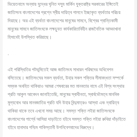
ভিয়েতনামে অন্যায় যুদ্ধের ঘৃনিত দস্যু মার্কিন যুক্তরাষ্ট্র সরকারের ইঙ্গিতেই
জাতিসংঘ বাংলাদেশের প্রশ্নে স্বীয় দায়িত্ব পালনে ইচ্ছাকৃত ব্যর্থতার পরিচয়
দিয়াছে। অর এই ব্যর্থতা বাংলাদেশের মানুষের সামনে, বিশ্বের শ্বান্তিকামী
মানুষের সামনে জাতিসংঘকে লক্ষচ্যুত কার্যকারিতাবিহীন রাজনৈতিক আড্ডাখানা
হিসাবেই উপস্থিত করিয়াছে।
.
এই পরিস্থিতির পটভূমিতেই আজ জাতিসংঘ সাধারন পরিষদের অধিবেশন
বসিতেছে। জাতিসংঘের সকল ব্যর্থতা, উহার সকল শক্তির সীমাবদ্ধতা সম্পর্কে
সম্যক অবহিত থাকিয়াও আমরা শেষবারের মত মানবতার নামে এই বিশ্ব সংস্থার
প্রতি আকুল আবেদন জানাইতেছি, মানুষের স্বাধীনতা, স্বার্বভৌমত্ব মানবিক
মুল্যবোধ আর মানবজাতির প্রতি যদি উহার বিন্দুমাত্রও আস্থা এবং দ্বায়িত্ব
থাকিয়া থাকে তবে এখনো সময় আছে। সমস্ত শক্তি লইয়া জাতিসংঘকে
বাংলাদেশের পার্শ্বে আসিয়া দাড়াইতে হইবে সমস্ত শক্তি লইয়া রুখিয়া দাঁড়াইতে
হইবে হানাদার পশ্চিম পাকিস্তানী উপনিবেশবাদের বিরুদ্ধে।