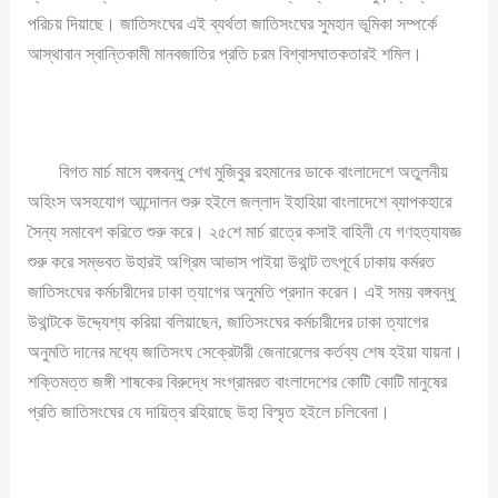
পরিচয় দিয়াছে। জাতিসংঘের এই ব্যর্থতা জাতিসংঘের সুমহান ভূমিকা সম্পর্কে
আস্থাবান স্বান্তিকামী মানবজাতির প্রতি চরম বিশ্বাসঘাতকতারই শমিল।
বিগত মার্চ মাসে বঙ্গবন্ধু শেখ মুজিবুর রহমানের ডাকে বাংলাদেশে অতুলনীয়
অহিংস অসহযোগ আন্দোলন শুরু হইলে জল্লাদ ইহাহিয়া বাংলাদেশে ব্যাপকহারে
সৈন্য সমাবেশ করিতে শুরু করে। ২৫শে মার্চ রাত্রে কসাই বাহিনী যে গণহত্যাযজ্ঞ
শুরু করে সম্ভবত উহারই অগ্রিম আভাস পাইয়া উথান্ট তৎপূর্বে ঢাকায় কর্মরত
জাতিসংঘের কর্মচারীদের ঢাকা ত্যাগের অনুমতি প্রদান করেন। এই সময় বঙ্গবন্ধু
উথান্টকে উদ্দ্যেশ্য করিয়া বলিয়াছেন, জাতিসংঘের কর্মচারীদের ঢাকা ত্যাগের
অনুমতি দানের মধ্যে জাতিসংঘ সেক্রেটারী জেনারেলের কর্তব্য শেষ হইয়া যায়না।
শক্তিমত্ত জঙ্গী শাষকের বিরুদ্ধে সংগ্রামরত বাংলাদেশের কোটি কোটি মানুষের
প্রতি জাতিসংঘের যে দায়িত্ব রহিয়াছে উহা বিস্মৃত হইলে চলিবেনা।