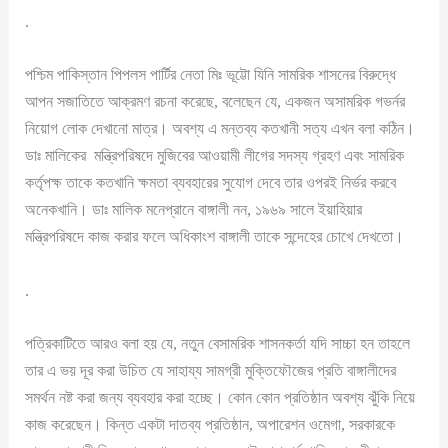
.
পশ্চিম পাকিস্তান পিপলস পার্টির নেতা মিঃ ভূট্টো যিনি সামরিক শাসনের বিরুদ্ধে
আপন সজাতিতে আক্রমণ রচনা করেছে, বলেছেন যে, একজন অসামরিক গভর্নর
নিয়োগ লোক দেখানো মাত্র। অবশ্য এ মন্তব্য কতখানী সত্য এখন বলা কঠিন।
ডাঃ মালিকের মন্ত্রিপরিষদে মুজিবের আওয়ামী লীগের সদস্য গ্রহণ এবং সামরিক
কর্তৃপক্ষ তাকে কতখানি ক্ষমতা ব্যবহারের সুযোগ দেবে তার ওপরই নির্ভর করবে
অনেকখানি। ডাঃ মালিক মনেপ্রানে বাঙ্গালী নন, ১৯৬৯ সালে ইয়াহিয়ার
মন্ত্রিপরিষদে কাজ করার ফলে অধিকাংশ বাঙ্গালী তাকে সন্দেহের চোখে দেখতো।
.
পত্রিকাটিতে আরও বলা হয় যে, নতুন বেসামরিক শাসনকর্তা যদি সাচ্চা হন তাহলে
তার এ ভয় দূর করা উচিত যে সাহায্য সামগ্রী মুক্তিফৌজের প্রতি বাঙ্গালীদের
সমর্থন নষ্ট করা জন্য ব্যবহার করা হচ্ছে। কোন কোন প্রতিষ্ঠান অবশ্য ঝুঁকি নিয়ে
কাজ করেছেন। কিন্ত একটা দাতব্য প্রতিষ্ঠান, অপারেশন ওমেগা, সরকারকে