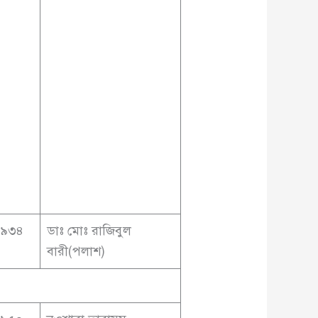
৬৯৩৪
ডাঃ মোঃ রাজিবুল
বারী(পলাশ)