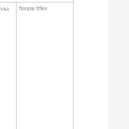
৬৮৯২
মিনহাজ উদ্দিন