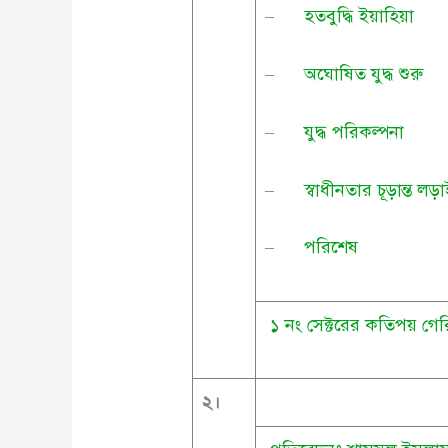
–
হতবুদ্ধি ইয়াহিয়া
–
অঘোষিত যুদ্ধ শুরু
–
যুদ্ধ পরিকল্পনা
–
স্বাধীনতার চূড়ান্ত লড়
–
পরিশেষ
১ নং সেক্টরের কতিপয় গে
২
।