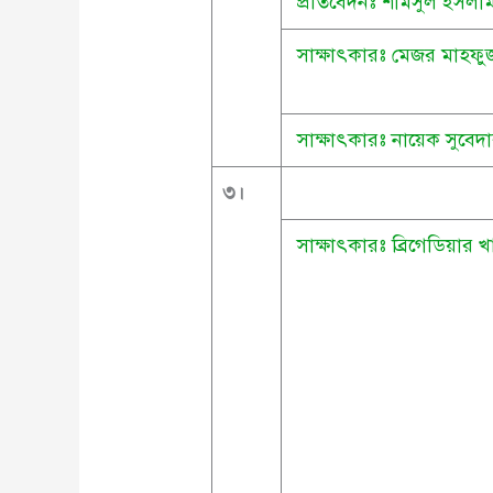
প্রতিবেদনঃ শামসুল ইসলা
সাক্ষাৎকারঃ মেজর মাহফু
সাক্ষাৎকারঃ নায়েক সুবেদা
৩
।
সাক্ষাৎকারঃ ব্রিগেডিয়ার