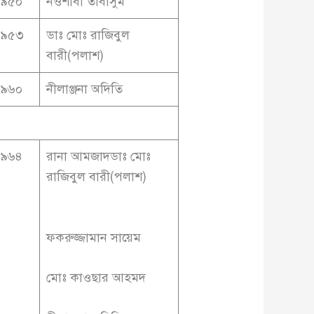
৬৯৫০
নওশাবা তাবাসুম
৬৯৫৩
ডাঃ মোঃ রাজিবুল
বারী(পলাশ)
৬৯৬০
নীলাঞ্জনা অদিতি
৬৯৬৪
রানা আমজাদডাঃ মোঃ
রাজিবুল বারী(পলাশ)
ফকরুজ্জামান সায়েম
মোঃ কাওছার আহমদ