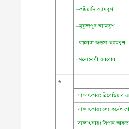
–কটিয়াদি অ্যামবুশ
–মুকুন্দপুর অ্যামবুশ
–কালেঙ্গা জঙ্গলে অ্যামবুশ
–মনোহরদী অবরোধ
৬
।
সাক্ষাৎকারঃ ব্রিগেডিয়ার
সাক্ষাৎকারঃ লেঃ কর্নেল গ
সাক্ষাৎকারঃ সিপাই আফত