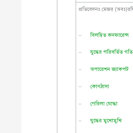
প্রতিবেদনঃ মেজর (অবঃ)
–
বিলম্বিত কনফারেন্স
–
যুদ্ধের পরিবর্তিত গতি
–
অপারেশন জ্যাকপট
–
কোণঠাসা
–
গেরিলা যোদ্ধা
–
যুদ্ধের মুখোমুখি