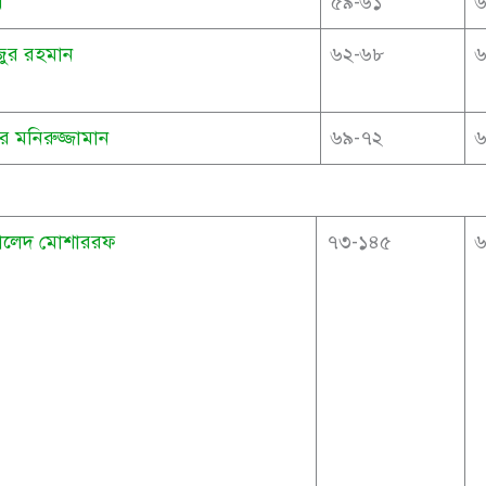
ম
৫৯-৬১
জুর রহমান
৬২-৬৮
র মনিরুজ্জামান
৬৯-৭২
 খালেদ মোশাররফ
৭৩-১৪৫