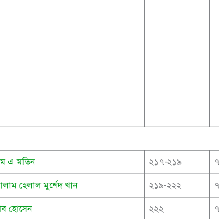
 এম এ মতিন
২১৭-২১৯
োলাম হেলাল মুর্শেদ খান
২১৯-২২২
াব হোসেন
২২২