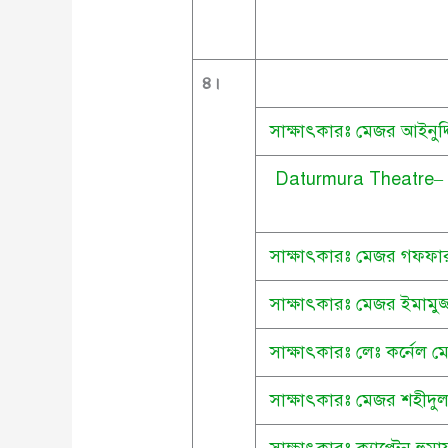
৪
।
সাক্ষাৎকারঃ মেজর আইনুদ্
Daturmura Theatre– ৯ম 
সাক্ষাৎকারঃ মেজর গফফা
সাক্ষাৎকারঃ মেজর ইমামুজ
সাক্ষাৎকারঃ লেঃ কর্নেল ম
সাক্ষাৎকারঃ মেজর শহীদু
সাক্ষাৎকারঃ ক্যাপ্টেন হুম