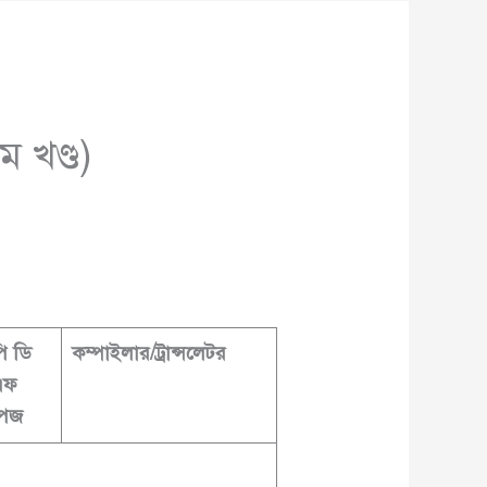
ম খণ্ড)
ি
ডি
কম্পাইলার
/
ট্রান্সলেটর
এফ
পেজ