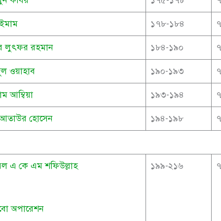
 ইমাম
১৭৮-১৮৪
জর লুৎফর রহমান
১৮৪-১৯০
দুল ওয়াহাব
১৯০-১৯৩
াম আম্বিয়া
১৯৩-১৯৪
র আতাউর হোসেন
১৯৪-১৯৮
েল এ কে এম শফিউল্লাহ
১৯৯-২১৬
লাবো অপারেশন