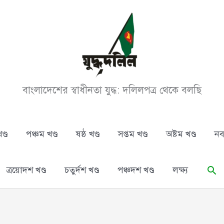
বাংলাদেশের স্বাধীনতা যুদ্ধ: দলিলপত্র থেকে বলছি
ণ্ড
পঞ্চম খণ্ড
ষষ্ঠ খণ্ড
সপ্তম খণ্ড
অষ্টম খণ্ড
নব
Se
ত্রয়োদশ খণ্ড
চতুর্দশ খণ্ড
পঞ্চদশ খণ্ড
লক্ষ্য