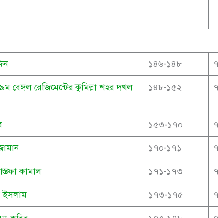
দিন
১৪৬-১৪৮
বেঙ্গল রেজিমেন্টের কুমিল্লা শহর দখল
১৪৮-১৫২
র
১৫৩-১৭০
্জামান
১৭০-১৭১
োস্তফা কামাল
১৭১-১৭৩
ল ইসলাম
১৭৩-১৭৫
ায়ুন কবির
১৭৫-১৭৮