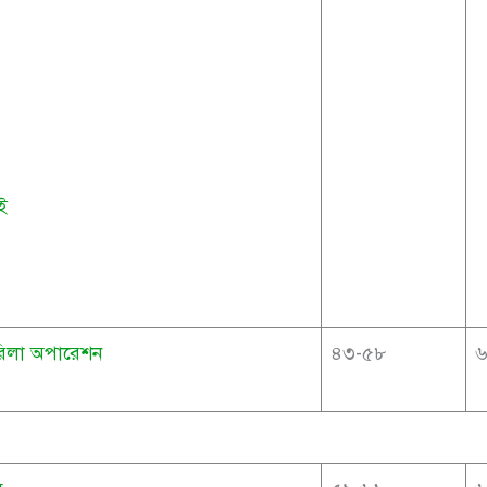
াই
রিলা অপারেশন
৪৩-৫৮