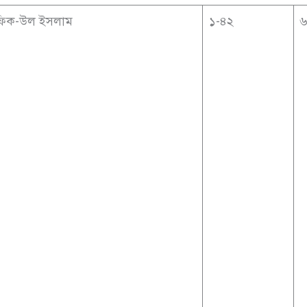
রফিক-উল ইসলাম
১-৪২