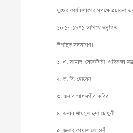
যুদ্ধের কার্যকলাপের সপক্ষে প্রচারনা
১০-১০-১৯৭১ তারিখে অনুষ্ঠিত
উপস্থিত সদস্যগণঃ
১. এ. সামাদ, সেক্রেটারী, প্রতিরক্ষা মন্ত
২. ড. বি. হোসেন
৩. জনাব আলমগীর কবির
৪. জনাব শামসুল হুদা চৌধুরী
৫. জনাব কামাল লোহানী