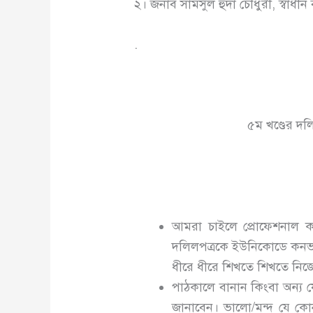
২। জনাব সামসুল হুদা চৌধুরী, স্বাধীন
.
৫ম খণ্ডের দল
আমরা চাইলে প্রোফেশনাল কা
দলিলপত্রকে ইউনিকোডে কনভার
ধীরে ধীরে শিখতে শিখতে নিজে
পাঠকালে বানান কিংবা অন্য য
জানাবেন। ভালো/মন্দ যে কোন