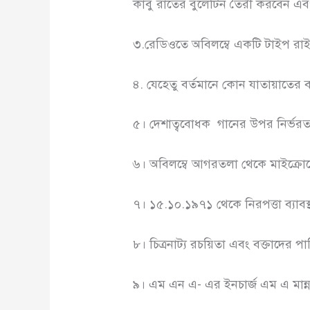
কাবু রাতের বুলেটিন তৈরী করবেন এ
৩.রেডিওতে অবিলম্বে একটি টাইপ রাইট
৪. যেহেতু বর্তমানে কোন যাতায়াতের ব্যবস
৫। দেশাত্ববোধক গানের উপর নির্ভরত
৬। অবিলম্বে আগরতলা থেকে মাইক্রোফ
৭। ১৫.১০.১৯৭১ থেকে নিরপত্তা ব্যাব
৮। চিত্রনাট্য রচয়িতা এবং বক্তাদের প
৯। এম এন এ- এর ইনচার্জ এম এ মান্না