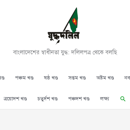
বাংলাদেশের স্বাধীনতা যুদ্ধ: দলিলপত্র থেকে বলছি
ণ্ড
পঞ্চম খণ্ড
ষষ্ঠ খণ্ড
সপ্তম খণ্ড
অষ্টম খণ্ড
নব
Se
ত্রয়োদশ খণ্ড
চতুর্দশ খণ্ড
পঞ্চদশ খণ্ড
লক্ষ্য