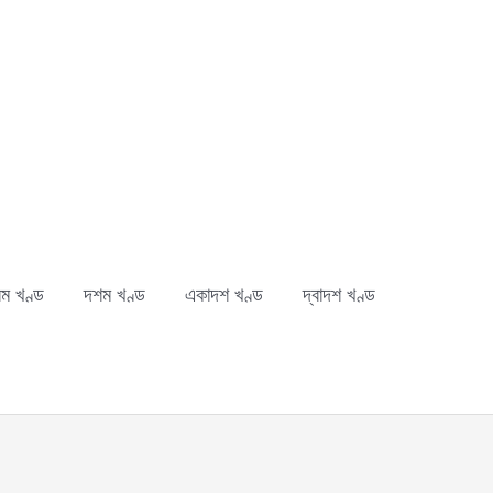
ম খণ্ড
দশম খণ্ড
একাদশ খণ্ড
দ্বাদশ খণ্ড
ch