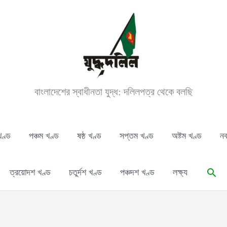
বাংলাদেশের স্বাধীনতা যুদ্ধ: দলিলপত্র থেকে বলছি
খণ্ড
পঞ্চম খণ্ড
ষষ্ঠ খণ্ড
সপ্তম খণ্ড
অষ্টম খণ্ড
নব
Sear
ত্রয়োদশ খণ্ড
চতুর্দশ খণ্ড
পঞ্চদশ খণ্ড
লক্ষ্য