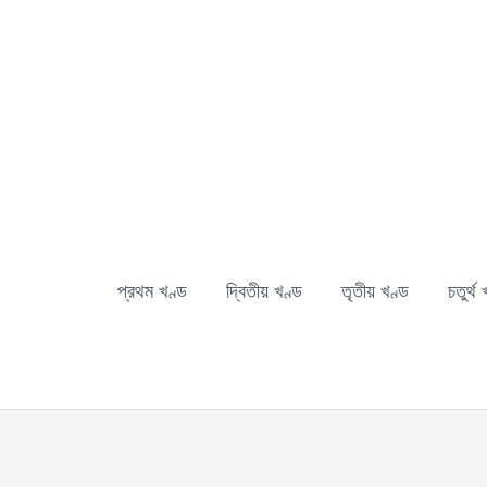
Skip
to
content
প্রথম খণ্ড
দ্বিতীয় খণ্ড
তৃতীয় খণ্ড
চতুর্থ 