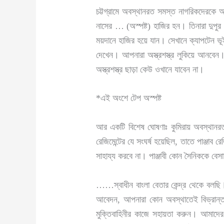
চট্টগ্রামে অবস্থানরত সমস্ত নাগরিকদেরকে আহব
নাসের … (অস্পষ্ট) হাজির হন। তিনারা দুপুর 
ময়দানে হাজির হয়ে যান। সেখানে ক্যাপটেন ভ
দেখেন। আপনারা অস্ত্রশস্ত্র লুকিয়ে আনবেন। 
অস্ত্রশস্ত্র ছাড়া কেউ ওখানে যাবেন না।
*এই অংশে টেপ অস্পষ্ট
আর একটি বিশেষ ঘোষণাঃ কুমিরায় অবস্থানরত স্ব
রেজিমেন্টের যে সংঘর্ষ হয়েছিল, তাতে পাঞ্জা
সাহায্য করবে না। পাঞ্জাবী কোন সৈনিককে বেসা
……স্বাধীন বাংলা বেতার কেন্দ্র থেকে বলছি। স
আবেদন, আপনারা কোন অবস্থাতেই বিভ্রান্ত 
মুক্তিবাহিনীর কাজে সহায়তা করুন। আমাদের 