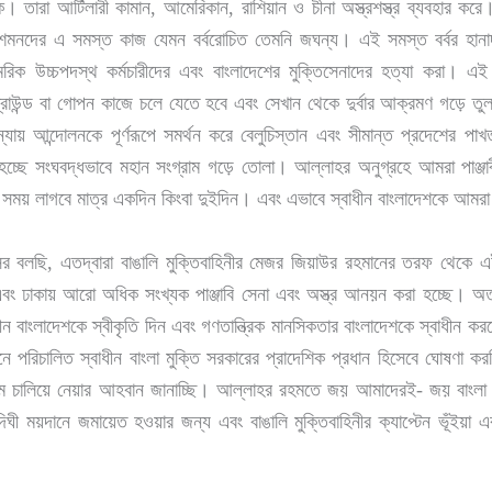
তারা আর্টিলারী কামান, আমেরিকান, রাশিয়ান ও চীনা অস্ত্রশস্ত্র ব্যবহার করে।
দুশমনদের এ সমস্ত কাজ যেমন বর্বরোচিত তেমনি জঘন্য। এই সমস্ত বর্বর হানাদ
িক উচ্চপদস্থ কর্মচারীদের এবং বাংলাদেশের মুক্তিসেনাদের হত্যা করা। এই চর
ডারগ্রাউন্ড বা গোপন কাজে চলে যেতে হবে এবং সেখান থেকে দুর্বার আক্রমণ গড়ে
ন্যায় আন্দোলনকে পূর্ণরূপে সমর্থন করে বেলুচিস্তান এবং সীমান্ত প্রদেশের পাখ
চ্ছে সংঘবদ্ধভাবে মহান সংগ্রাম গড়ে তোলা। আল্লাহর অনুগ্রহে আমরা পাঞ্জাবী
র সময় লাগবে মাত্র একদিন কিংবা দুইদিন। এবং এভাবে স্বাধীন বাংলাদেশকে আম
শমসের বলছি, এতদ্বারা বাঙালি মুক্তিবাহিনীর মেজর জিয়াউর রহমানের তরফ থে
ং ঢাকায় আরো অধিক সংখ্যক পাঞ্জাবি সেনা এবং অস্ত্র আনয়ন করা হচ্ছে। অত
ীন বাংলাদেশকে স্বীকৃতি দিন এবং গণতান্ত্রিক মানসিকতার বাংলাদেশকে স্বাধীন 
ে পরিচালিত স্বাধীন বাংলা মুক্তি সরকারের প্রাদেশিক প্রধান হিসেবে ঘোষণা ক
্রাম চালিয়ে নেয়ার আহবান জানাচ্ছি। আল্লাহর রহমতে জয় আমাদেরই- জয় বাংলা।
ী ময়দানে জমায়েত হওয়ার জন্য এবং বাঙালি মুক্তিবাহিনীর ক্যাপ্টেন ভূঁইয়া এবং