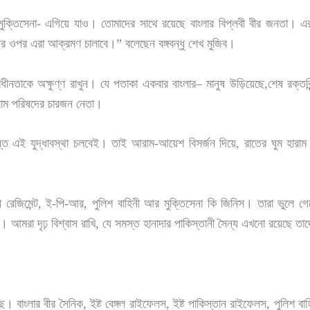
, মুক্তিসেনা- এগিয়ে যাও। তোমাদের সাথে রয়েছে বাংলার বিপ্লবী বীর জনতা।
রদের ওপর এরা আক্রমণ চালাবে।” বলেছেন বঙ্গবন্ধু শেখ মুজিব।
ীনতাকে অক্ষুণ্ণ রাখুন। যে পতাকা একবার বাংলার– মানুষ উড়িয়েছে,শেষ রক্ত
্রাম পরিষদের চারজন নেতা।
্যন্ত এই যুদ্ধাবস্থা চলবেই। তাই আরাম-আয়েশ বিসর্জন দিয়ে, রাতের ঘুম হা
ী রেজিমেন্ট, ই-পি-আর, পুলিশ বাহিনী আর মুক্তিসেনা কি জিনিস। তারা ভুলে গেছে
 আমরা দৃঢ় বিশ্বাস রাখি, যে সমস্ত হানাদার পাকিস্তানী সৈন্য এখনো রয়েছে তাদে
ে। বাংলার বীর সৈনিক, ইষ্ট বেঙ্গল রাইফেলস, ইষ্ট পাকিস্তান রাইফেলস, পুলিশ বা