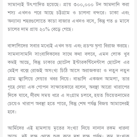
সামান্যই উৎপাদিত হয়েছে। প্রায় ৩০০
,
০০০ টন আমদানি করা
শস্য এখনও পরে আছে চট্টগ্রাম ও চালনা বন্দরে। ঢাকা এবং
অন্যান্য শহরগুলোতে কাচা বাজার এখনও বসে
,
কিন্তু গত ৪ মাসে
চালের দাম প্রায় ২০% বেড়ে গেছে।
বাঙ্গালিদের সবার মধ্যেই এখন ভয় এবং প্রচন্ড ঘৃণা বিরাজ করছে।
সামনাসামনি সাংবাদিকদের সাথে কথা বলবে
,
এমন লোক খুব
কমই আছে
,
কিন্তু ঢাকার হোটেল ইন্টারকন্টিনেন্টাল হোটেল এর
মেইল বক্সে রোজই অসংখ্য চিঠি আসে অরাজকতা ও নতুন নতুন
গ্রাম জ্বালিয়ে দেয়ার খবর নিয়ে। বাঙালি একজন আমলা
,
তার
গৃহে দেয়া এক গোপন সাক্ষাতকারে বলেন
,
অবস্থা আরো খারাপের
দিকে যাবে
,
দীরঘ সময় ধরে এ সংগ্রাম চলবে
,
হয়ত ভিয়েতনামের
চেয়েও খারাপ অবস্থা হতে পারে
,
কিন্তু শেষ পর্যন্ত বিজয় আমাদেরই
হবে।
আর্মিদের এই হামলায় মৃতের সংখ্যা নিয়ে নানান রকম ধারনা
আছে
,
দুই লক্ষ থেকে শুরু করে দশ লক্ষ পর্যন্ত। কম সংখ্যক