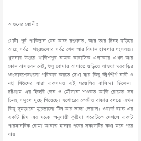
আগুনের বেষ্টনীঃ
গোটা পূর্ব পাকিস্তান যেন আজ রক্তস্নাত
,
আর তার চিনহ ছড়িয়ে
আছে সর্বত্র। শহরগুলোর সর্বত্র শেল আর বিমান হামলার ধংসযজ্ঞ।
খুলনার উত্তরে খালিশপুর নামক আবাসিক এলাকায় এখন আর
কোন বাসভবন নেই
,
শুধু বোমার আঘাতে গুড়িয়ে যাওয়া ঘরবাড়ির
ধ্বংসাবশেষগুলো পরিষ্কার করতে দেখা যায় কিছু জীর্ণশীর্ণ নারী ও
নগ্ন শিশুদের যারা একসময় এই ঘরগুলির বাসিন্দা ছিলেন।
চট্টগ্রাম এর হিজরি লেন ও মৌলানা শওকত আলি রোডের সব
চিনহ সমুলে মুছে গিয়েছে। যশোরের কেন্দ্রীয় বাজার বলতে এখন
কিছু দুমড়ানো মুচড়ানো টিন আর ভাঙ্গা দেয়াল। ওয়ার্ল্ড ব্যাঙ্ক এর
একটি টিম এর মন্তব্য অনুযায়ী কুষ্টিয়া শহরটিকে দেখলে একটি
পারমানবিক বোমা আঘাত হানার পরের সকালটির কথা মনে পরে
যায়।