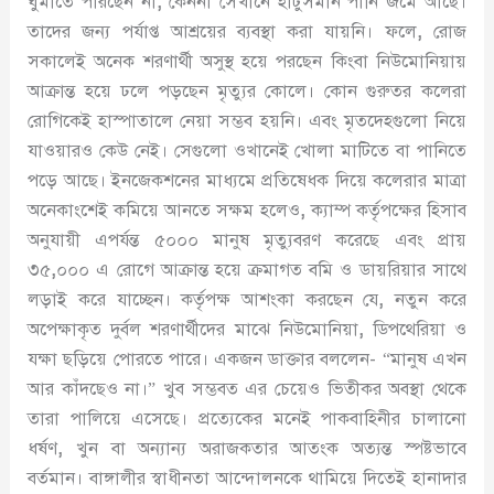
ঘুমাতে পারছেন না
,
কেননা সেখানে হাটুসমান পানি জমে আছে।
তাদের জন্য পর্যাপ্ত আশ্রয়ের ব্যবস্থা করা যায়নি। ফলে
,
রোজ
সকালেই অনেক শরণার্থী অসুস্থ হয়ে পরছেন কিংবা নিউমোনিয়ায়
আক্রান্ত হয়ে ঢলে পড়ছেন মৃত্যুর কোলে। কোন গুরুতর কলেরা
রোগিকেই হাস্পাতালে নেয়া সম্ভব হয়নি। এবং মৃতদেহগুলো নিয়ে
যাওয়ারও কেউ নেই। সেগুলো ওখানেই খোলা মাটিতে বা পানিতে
পড়ে আছে। ইনজেকশনের মাধ্যমে প্রতিষেধক দিয়ে কলেরার মাত্রা
অনেকাংশেই কমিয়ে আনতে সক্ষম হলেও
,
ক্যাম্প কর্তৃপক্ষের হিসাব
অনুযায়ী এপর্যন্ত ৫০০০ মানুষ মৃত্যুবরণ করেছে এবং প্রায়
৩৫
,
০০০ এ রোগে আক্রান্ত হয়ে ক্রমাগত বমি ও ডায়রিয়ার সাথে
লড়াই করে যাচ্ছেন। কর্তৃপক্ষ আশংকা করছেন যে
,
নতুন করে
অপেক্ষাকৃত দুর্বল শরণার্থীদের মাঝে নিউমোনিয়া
,
ডিপথেরিয়া ও
যক্ষা ছড়িয়ে পোরতে পারে। একজন ডাক্তার বললেন- “মানুষ এখন
আর কাঁদছেও না।” খুব সম্ভবত এর চেয়েও ভিতীকর অবস্থা থেকে
তারা পালিয়ে এসেছে। প্রত্যেকের মনেই পাকবাহিনীর চালানো
ধর্ষণ
,
খুন বা অন্যান্য অরাজকতার আতংক অত্যন্ত স্পষ্টভাবে
বর্তমান। বাঙ্গালীর স্বাধীনতা আন্দোলনকে থামিয়ে দিতেই হানাদার