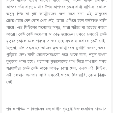
দিকে ধাবিত হয়েই যাচ্ছে। হাতে কিছু টিনের বাসন কোসন
,
কার্ডবোর্ডের বাক্স
;
মাথার উপর কাপরের বেধে রাখা বান্ডিল
,
কোলে
অসুস্থ শিশু বা বৃদ্ধ আত্মীয়দের বহন করে চলা এই মানুষের
স্রোতধারার যেন কোন শেষ নেই। তারা এগিয়ে চলে কর্দমাক্ত খালি
পায়ে। এই মিছিলের অনেকেই অসুস্থ
,
সারা শরীরে ঘা হয়েছে কারো
কারো। কেউ কেউ কলেরায় আক্রান্ত হয়েছেন। চলতে চলতেই কেউ
মৃত্যুর কোলে ঢলে পরলে তাদের দেহ সৎকার করারও কেউ নেই।
হিন্দুরা
,
যদি সম্ভব হয় তাদের মৃত আত্মীয়ের মুখাগ্নি করেন
,
অথবা
পুড়িয়ে দেন। বাকী দেহাবশেষগুলো পড়ে থাকে কাক
,
শকুন অথবা
কুকুরের খাদ্য হয়ে। পচাগলা মৃতদেহদের পাশ দিয়ে যাওয়ার সময়
শরণার্থীরা কেউ কেউ নাকে কাপড় চাপা দেন
,
তবুও এই মিছিল
,
এই চলমান জনতার সারি চলতেই থাকে
,
দিবারাত্রি
,
কোন বিরাম
নেই।
পূর্ব ও পশ্চিম পাকিস্তানের মধ্যকালীন গৃহযুদ্ধ শুরু হয়েছিল চারমাস