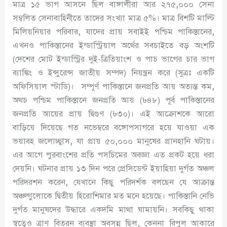
মাত্র ১৫ ভাগ আসনে ছিল বাঙ্গালীরা আর ২৭৫
,
০০০ সেনা
সম্বলিত সেনাবাহিনীতে তাদের সংখ্যা মাত্র ৫%। মাত্র বিশটি মাল্টি
মিলিয়নিয়ার পরিবার
,
যাদের প্রায় সবাইই পশ্চিম পাকিস্তানের
,
এখনও পাকিস্তানের ইন্ডাস্ট্রিয়াল অর্থের সবচাইতে বড় অংশটি
(দেশের মোট ইন্ডাস্ট্রির দুই-ত্রিতিয়াংশ ও পাচ ভাগের চার ভাগ
ব্যাঙ্কিং ও ইন্সুরেন্স জাতীয় সম্পদ) নিয়ন্ত্রন করে (সুত্রঃ একটি
অফিসিয়াল স্টাডি)। সম্পূর্ণ পাকিস্তানে জনপ্রতি আয় অত্যন্ত কম
,
অথচ পশ্চিম পাকিস্তানে জনপ্রতি আয় (৳৪৮) পূর্ব পাকিস্তানের
জনপ্রতি আয়ের প্রায় দ্বিগুণ (৳৩০)। এই আক্রোশকে আরো
বাড়িয়ে দিয়েছে গত নভেম্বরে বঙ্গোপসাগরে হয়ে যাওয়া এক
ভয়াবহ জলোচ্ছ্বাস
,
যা প্রায় ৫০
,
০০০ মানুষের প্রানহানি ঘটায়।
এর আগে পুরবাংশের প্রতি পসচিমের অবজ্ঞা এত প্রকট হয়ে ধরা
দেয়নি। ঘটনার প্রায় ১৩ দিন পরে প্রেসিডেন্ট ইয়াহিয়া দুর্গত অঞ্চল
পরিদরশন করেন
,
যেখানে কিছু পরিদর্শক বলছেন যে আক্রান্ত
অঞ্চল্গুলোকে দ্বিতীয় হিরোশিমার মত মনে হয়েছে। পাকিস্তানি নেভি
দুর্গত মানুষদের উদ্ধারে একদমি মাথা ঘামায়নি। সবকিছু থাকা
স্বত্বেও ত্রাণ বিতরন ব্যবস্থা অবসন্ন ছিল
,
কেননা বিপুল আকারে