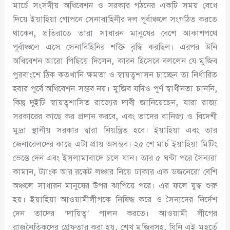
মার্চে সংসদীয় অধিবেশন ও সরকার গঠনের একটি সময় বেধে
দিয়ে ইয়াহিয়া গোপনে সেনাবাহিনীর দল পূর্বাঞ্চলে সংগঠিত করতে
থাকেন
,
প্রতিরাতে তারা সাধারন মানুষের বেশে আকাশপথে
পূর্বাঞ্চলে এসে সেনাবিহিনির শক্তি বৃদ্ধি করছিল। এরপর উনি
অধিবেশন আরো পিছিয়ে দিলেন
,
কারন হিসেবে বললেন যে মুজিব
পুরবাংশে ঠিক কতখানি ক্ষমতা ও স্বায়ত্বশাসন চাচ্ছেন তা নির্ধারিত
হবার পূর্বে অধিবেশন সম্ভব নয়। মুজিব যদিও পূর্ণ স্বাধীনতা চাননি
,
কিন্তু দুইটি স্বায়ত্বশাসিত রাজ্যের দাবী জানিয়েছেন
,
যারা রাজ্য
সরকারের কাছে কর প্রদান করবে
,
এবং তাদের বানিজ্য ও বিদেশী
মুদ্রা স্থানীয় সরকার দ্বারা নিয়ন্ত্রিত হবে। ইয়াহিয়া এবং তার
জেনারেলদের কাছে এটা প্রায় অসম্ভব। ২৫ শে মার্চ ইয়াহিয়া মিটিং
ভেস্তে দেন এবং ইসলামাবাদে চলে যান। তার ৫ ঘন্টা পরে সৈন্যরা
কামান
,
ট্যাংক আর রকেট লঞ্চার নিয়ে ঢাকার এক ডজনেরো বেশি
অঞ্চলে সাধারন মানুষের উপর ঝাপিয়ে পরে। এর ফলে যুদ্ধ শুরু
হয়। ইয়াহিয়া আওয়ামীলীগকে নিষিদ্ধ করে ও সৈন্যদের নির্দেশ
দেন তাদের ‘দায়িত্ব’ পালন করতে। আওয়ামী লীগের
রাজনৈতিকদের গ্রেফতার করা হয়
,
শেখ মুজিবসহ
,
যিনি এই মুহূর্তে