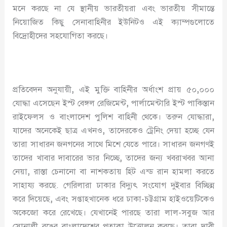
মনে করছে না যে স্থানীয় ভারতীয়রা এবং ভারতীয় সীমান্তে
নিয়োজিত কিছু সেনাবাহিনীর ইউনিটও এই ক্যাম্পগুলোতে
বিদ্রোহীদের সহযোগিতা করছে।
প্রতিবেদন অনুযায়ী
,
এই মুক্তি বাহিনীর অর্ধাংশ প্রায় ৫০
,
০০০
যোদ্ধা এসেছেন ইস্ট বেঙ্গল রেজিমেন্ট
,
পার্লামেন্টারি ইস্ট পাকিস্তান
রাইফেলস ও বাংলাদেশ পুলিশ বাহিনী থেকে। তরুন যোদ্ধারা
,
যাদের অনেকেই ছাত্র এখনও
,
তাদেরকেও ট্রেনিং দেয়া হচ্ছে যেন
তারা সাধারন জনগনের সাথে মিশে যেতে পারে। সাধারন জনগণই
তাদের খাবার দাবারের ভার নিচ্ছে
,
তাদের জন্য খবরাখবর আনা
নেয়া
,
রাস্তা চেনানো বা নাশকতায় হিট এন্ড রান হামলা করতে
সাহায্য করছে. গেরিলারা ঢাকার বিদ্যুৎ সংযোগ দুইবার বিচ্ছিন্ন
করে দিয়েছে
,
এবং সপ্তাহখানেক ধরে ঢাকা-চট্টগ্রাম হাইওয়েটিকেও
অকেজো করে রেখেছে। যেখানেই পারছে তারা লাল-সবুজ আর
সোনালী রঙের বাংলাদেশের পতাকা উত্তোলন করছে। তারা দাবী