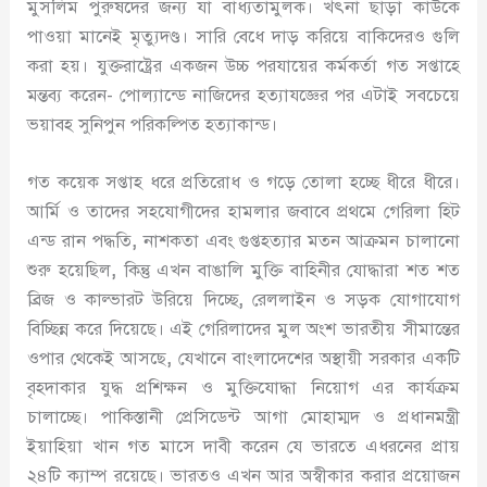
মুসলিম পুরুষদের জন্য যা বাধ্যতামুলক। খৎনা ছাড়া কাউকে
পাওয়া মানেই মৃত্যুদণ্ড। সারি বেধে দাড় করিয়ে বাকিদেরও গুলি
করা হয়। যুক্তরাষ্ট্রের একজন উচ্চ পরযায়ের কর্মকর্তা গত সপ্তাহে
মন্তব্য করেন- পোল্যান্ডে নাজিদের হত্যাযজ্ঞের পর এটাই সবচেয়ে
ভয়াবহ সুনিপুন পরিকল্পিত হত্যাকান্ড।
গত কয়েক সপ্তাহ ধরে প্রতিরোধ ও গড়ে তোলা হচ্ছে ধীরে ধীরে।
আর্মি ও তাদের সহযোগীদের হামলার জবাবে প্রথমে গেরিলা হিট
এন্ড রান পদ্ধতি
,
নাশকতা এবং গুপ্তহত্যার মতন আক্রমন চালানো
শুরু হয়েছিল
,
কিন্তু এখন বাঙালি মুক্তি বাহিনীর যোদ্ধারা শত শত
ব্রিজ ও কাল্ভারট উরিয়ে দিচ্ছে
,
রেললাইন ও সড়ক যোগাযোগ
বিচ্ছিন্ন করে দিয়েছে। এই গেরিলাদের মুল অংশ ভারতীয় সীমান্তের
ওপার থেকেই আসছে
,
যেখানে বাংলাদেশের অস্থায়ী সরকার একটি
বৃহদাকার যুদ্ধ প্রশিক্ষন ও মুক্তিযোদ্ধা নিয়োগ এর কার্যক্রম
চালাচ্ছে। পাকিস্তানী প্রেসিডেন্ট আগা মোহাম্মদ ও প্রধানমন্ত্রী
ইয়াহিয়া খান গত মাসে দাবী করেন যে ভারতে এধরনের প্রায়
২৪টি ক্যাম্প রয়েছে। ভারতও এখন আর অস্বীকার করার প্রয়োজন