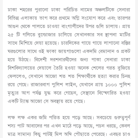
ঢাকা শহরের পুরানো ঢাকা পরিচিত নামের অঞ্চলটিকে সেনারা
বিভিন্ন এলাকায় ভাগ করে প্রথমে অগ্নি সংযোগ করে এবং তারপর
আগুন থেকে পালতে চাওয়া বাংগালীদের উপর গুলি চালায়। প্রায়
২৫ টি গলিতে বুল্ডোজার চালিয়ে সেখানকার সব স্থাপনা মাটির
সাথে মিশিয়ে দেয়া হয়েছে। চারদিকের গায়ে গায়ে লাগানো বস্তির
ঘরগুলোর সাথে ওই ফাকা জায়গাগুলো একদমি বেমানান ও প্রকট
হয়ে উঠছে। বিদেশী দরশনারথীদের জন্য পাকা সেনারা ঢাকা
বিশবিদ্যালয়ের দেয়ালে তৈরি হওয়া অনেক শেলের গরত বুজিয়ে
ফেললেও
,
সেখানে আজো শত শত শিক্ষার্থীকে হত্যা করার চিনহ
রয়ে গেছে। রাজারবাগ পুলিশ লাইন
,
যেখানে প্রায় ১০০০ পুলিশ
মৃত্যুর আগ পর্যন্ত যুদ্ধ করে গেছেন
,
সেস্থানে বিস্ফোরিত হওয়া
একটি ট্যাঙ্ক আজো সে অবস্থায় রয়ে গেছে।
লক্ষ লক্ষ একর জমি পতিত হয়ে পড়ে আছে। সবচেয়ে গুরুত্বপূর্ণ
শস্য পাট আবাদের পর এখন মাঠে পড়ে আছে
,
পচন ধরছে
,
কেবল
মাত্র সামান্য কিছু পাটই মিল অব্দি পৌছাতে পেরেছে। এবছর চাও