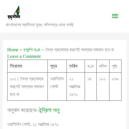
Skip
to
Main
content
বাংলাদেশের স্বাধীনতা যুদ্ধ: দলিলপত্র থেকে বলছি
Men
Home
চতুর্দশ খণ্ড
সৈন্য প্রত্যাহার করলেই সমস্যার সমাধান হবে না
Leave a Comment
শিরোনাম
সূত্র
তারিখ
খণ্ড
দলিল
পৃষ্ঠা
১০১। সৈন্য প্রত্যাহার
ওয়াশিংটন
২১
১৪
১০১
২৩৯
করলেই সমস্যার সমাধান
পোস্ট
অক্টোবর
হবে না
১৯৭১
অনুবাদ করেছেনঃ
ঐন্দ্রিলা অনু
ওয়াশিংটন পোস্ট, ২১ অক্টোবর ১৯৭১