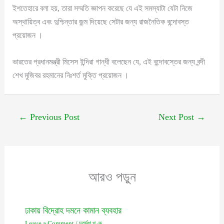
ইশতেহারে বলা হয়, তারা সম্মতি জ্ঞাপন করেছে যে এই সমস্যাটা যেটা নিজে
অস্থায়িত্ব এবং দুশ্চিন্তার জন্ম দিয়েছে সেটার জন্য রাজনৈতিক বন্দোবস্ত
প্রয়োজন ।
ভারতের প্রধানমন্ত্রী মিসেস ইন্দিরা গান্ধী বলেছেন যে, এই বন্দোবস্তের জন্য বন্দী
শেখ মুজিবর রহমানের নিঃশর্ত মুক্তি প্রয়োজন ।
←
Previous Post
Next Post
→
আরও পড়ুন
ঢাকায় বিদ্রোহ দমনে কামান ব্যবহার
Leave a Comment
/
চতুর্দশ খণ্ড