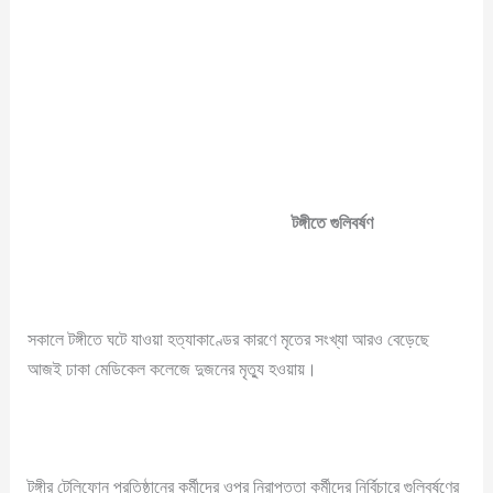
টঙ্গীতে গুলিবর্ষণ
সকালে টঙ্গীতে ঘটে যাওয়া হত্যাকাণ্ডের কারণে মৃতের সংখ্যা আরও বেড়েছে
আজই ঢাকা মেডিকেল কলেজে দুজনের মৃত্যু হওয়ায়।
টঙ্গীর টেলিফোন প্রতিষ্ঠানের কর্মীদের ওপর নিরাপত্তা কর্মীদের নির্বিচারে গুলিবর্ষণের