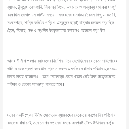
ব্যাংক, ইন্সুরেন্স কোম্পানি, শিক্ষাপ্রতিষ্ঠান, আদালত ও অন্যান্য স্থাপনা সম্পূর্ণ
বন্ধ ছিল হরতাল চলাকালীন সময়ে। সবধরনের যানবাহন (কেবল কিছু ডাক্তারি,
সংবাদপত্র, শান্তি কমিটির গাড়ি ও এম্বুলেন্স ছাড়া) রাস্তায় চলাচল বন্ধ ছিল।
ট্রেন, স্টিমার, লঞ্চ ও স্থানীয় উড়োজাহাজ চলাচলও হরতালে বন্ধ ছিল।
আওয়ামী লীগ প্রধান ব্যাংকদের নির্দেশনা দিয়ে রেখেছিলেন যে বেতন পরিশোধের
খাতিরে চেক গ্রহণ করে টাকা প্রদান করতে এমনকি সে টাকার পরিমান ১,৫০০/-
টাকার মাত্রা ছাড়ালেও। তবে সেক্ষেত্রে বেতন খাতায় মোট টাকা উত্তোলনের
পরিমাণ ও চেকের সামঞ্জস্য থাকতে হবে।
দলের একটি প্রেস রিলিজ মোতাবেক ব্যাঙ্কদের যেকোনো ধরণের বিল পরিশোধ
করতেও বাঁধা নেই তবে সে প্রতিষ্ঠানের বিলকে অবশ্যই ট্রেড ইউনিয়ন কর্তৃক