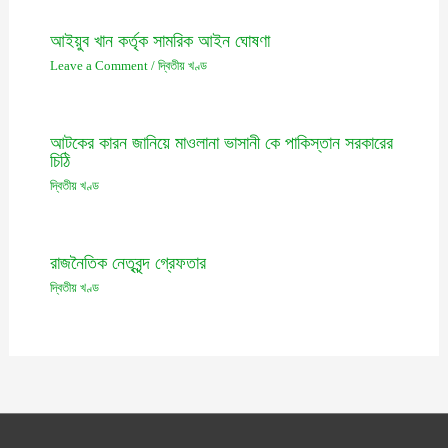
আইয়ুব খান কর্তৃক সামরিক আইন ঘোষণা
Leave a Comment
/
দ্বিতীয় খণ্ড
আটকের কারন জানিয়ে মাওলানা ভাসানী কে পাকিস্তান সরকারের
চিঠি
দ্বিতীয় খণ্ড
রাজনৈতিক নেতৃবৃন্দ গ্রেফতার
দ্বিতীয় খণ্ড