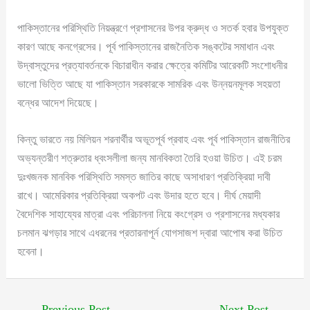
পাকিস্তানের পরিস্থিতি নিয়ন্ত্রণে প্রশাসনের উপর ক্রুদ্ধ ও সতর্ক হবার উপযুক্ত
কারণ আছে কনগ্রেসের। পূর্ব পাকিস্তানের রাজনৈতিক সঙ্কটের সমাধান এবং
উদ্বাস্তুদের প্রত্যাবর্তনকে বিচারাধীন করার ক্ষেত্রে কমিটির আরেকটি সংশোধনীর
ভালো ভিত্তি আছে যা পাকিস্তান সরকারকে সামরিক এবং উন্নয়নমূলক সহয়তা
বন্ধের আদেশ দিয়েছে।
কিন্তু ভারতে নয় মিলিয়ন শরনার্থীর অভূতপূর্ব প্রবাহ এবং পূর্ব পাকিস্তান রাজনীতির
অভ্যন্তরীণ শত্রুতার ধ্বংসলীলা জন্য মানবিকতা তৈরি হওয়া উচিত। এই চরম
দুঃখজনক মানবিক পরিস্থিতি সমস্ত জাতির কাছে অসাধারণ প্রতিক্রিয়া দাবী
রাখে। আমেরিকার প্রতিক্রিয়া অকপট এবং উদার হতে হবে। দীর্ঘ মেয়াদী
বৈদেশিক সাহায্যের মাত্রা এবং পরিচালনা নিয়ে কংগ্রেস ও প্রশাসনের মধ্যকার
চলমান ঝগড়ার সাথে এধরনের প্রতারনাপূর্ন যোগসাজশ দ্বারা আপোষ করা উচিত
হবেনা।
←
Previous Post
Next Post
→