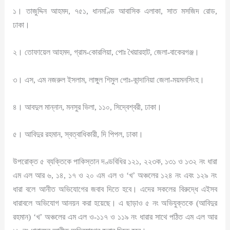
১। তাজুদ্দিন আহমদ, ৭৫১, ধানমণ্ডি আবাসিক এলাকা, সাত মসজিদ রোড,
ঢাকা।
২। তোফায়েল আহমদ, গ্রাম-কোরলিয়া, পোঃ খৈয়ারহাট, জেলা-বাকেরগঞ্জ।
৩। এস, এম নজরুল ইসলাম, লাঙ্গুল শিমুল পোঃ-কান্দানিয়া জেলা-ময়মনসিংহ।
৪। আবদুল মান্নান, মনসুর ভিলা, ১১০, সিদ্বেশ্বরী, ঢাকা।
৫। আবিদুর রহমান, স্বত্বাধিকারী, দি পিপল, ঢাকা।
উপরোক্ত ৫ ব্যক্তিকে পাকিস্তান দণ্ডবিধির ১২১, ২২৩ক, ১৩১ ও ১৩২ নং ধারা
এম এল আর ৬, ১৪, ১৭ ও ২০ এম এল ও ‘খ’ অঞ্চলের ১২৪ নং এবং ১২৯ নং
ধারা বলে আনীত অভিযোগের জবাব দিতে হবে। এদের সকলের বিরুদ্ধে এইসব
ধারাবলে অভিযোগ আনয়ন করা হয়েছে। এ ছাড়াও ৫ নং অভিযুক্তকে (আবিদুর
রহমান) ‘খ’ অঞ্চলের এম এল ও-১১৭ ও ১১৯ নং ধারার সাথে পঠিত এম এল আর