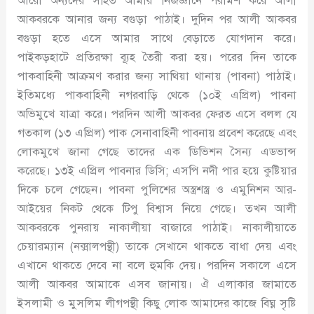
আরো অন্যদের সহিত আমার নিজজ্ঞানে পরামর্শ করে আলী
আকবরকে আনার জন্য বগুড়া পাঠাই। দুদিন পর আলী আকবর
বগুড়া হতে এসে আমার সাথে বেড়াতে যোগদান করে।
পাইকড়হাটে প্রতিরক্ষা ব্যূহ তৈরী করা হয়। পরের দিন তাকে
পাকবাহিনী আক্রমণ করার জন্য সাথিয়া থানায় (পাবনা) পাঠাই।
ইতিমধ্যে পাকবাহিনী নগরবাড়ি থেকে (১০ই এপ্রিল) পাবনা
অভিমুখে যাত্রা করে। পরদিন আলী আকবর ফেরত এসে বলল যে
গতকাল (১৩ এপ্রিল) পাক সেনাবাহিনী পাবনায় প্রবেশ করেছে এবং
লোকমুখে জানা গেছে তাদের এক ডিভিশন সৈন্য এডভান্স
করেছে। ১৩ই এপ্রিল পাবনার ডিসি; এসপি নদী পার হয়ে কুষ্টিয়ার
দিকে চলে গেছেন। পাবনা পুলিশের অস্ত্রশস্ত্র ও এমুনিশন আর-
আইয়ের নিকট থেকে টিপু বিশ্বাস নিয়ে গেছে। তখন আলী
আকবরকে পুনরায় নাকালীয়া বাজারে পাঠাই। নাকালীয়াতে
চেয়ারম্যান (নক্সালপন্থী) তাকে সেখানে থাকতে বাধা দেয় এবং
এখানে থাকতে দেবে না বলে হুমকি দেয়। পরদিন সকালে এসে
আলী আকবর আমাকে এসব জানায়। ঐ এলাকার জামাতে
ইসলামী ও মুসলিম লীগপন্থী কিছু লোক আমাদের কাজে বিঘ্ন সৃষ্টি