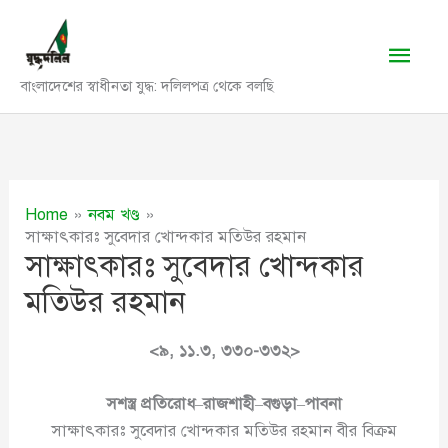
Skip
to
Main
content
বাংলাদেশের স্বাধীনতা যুদ্ধ: দলিলপত্র থেকে বলছি
Men
Home
নবম খণ্ড
সাক্ষাৎকারঃ সুবেদার খোন্দকার মতিউর রহমান
সাক্ষাৎকারঃ সুবেদার খোন্দকার
মতিউর রহমান
<৯,
১১.৩,
৩৩০-৩৩২>
সশস্ত্র
প্রতিরোধ
–
রাজশাহী
–
বগুড়া
–
পাবনা
সাক্ষাৎকারঃ সুবেদার খোন্দকার মতিউর রহমান বীর বিক্রম