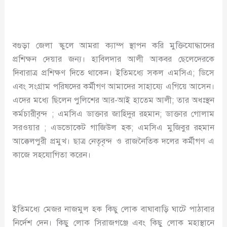
বগুড়া জেলা স্কুলে আমরা ক্যাম্প স্থাপন করি মুক্তিযোদ্ধাদের
প্রশিক্ষন দেয়ার জন্য। হাবিলদার আলী আকবর ছেলেদেরকে
দিবারাত্র প্রশিক্ষণ দিতে থাকেন। ইতিমধ্যে সকল এমসিএ; ডিসে
এবং সংগ্রাম পরিষদের কর্মীগণ আমাদের সাহায্যে এগিয়ে আসেন।
এদের মধ্যে ছিলেন পুলিশের আর-আই হাতেম আলী; তার অধঃস্থন
কর্মচারীবৃন্দ ; এমসিএ ডাক্তার জাহিদুর রহমান; ডাক্তার গোলাম
সরওয়ার ; এডভোকেট গাজিউল হক; এমসিএ মুজিবুর রহমান
আক্কেলপুরী প্রমুখ। ছাত্র নেতৃবৃন্দ ও রাজনৈতিক দলের কর্মীগণ এ
কাজে সহযোগিতা করেন।
ইতিমধ্যে মেজর নাজমুল হক কিছু লোক বাঘাবাড়ি ঘাটে পাঠাবার
নির্দেশ দেন। কিছু লোক সিরাজগঞ্জে এবং কিছু লোক মহাস্থানে