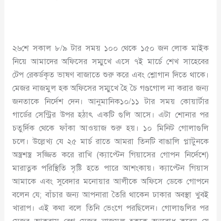
২৬শে সকাল ৮/৯ টার সময় ১০০ থেকে ১৫০ জন লোক মাইক
নিয়ে আমাদের অফিসের সম্মুখে এসে ৭ই মার্চে শেখ সাহেবের
টেপ রেকর্ডকৃত ভাষণ বাজাতে শুরু করে এবং শ্লোগান দিতে থাকে।
মেজর নাজমুল হক অফিসের সম্মুখে হৈ চৈ গণ্ডগোল না করার জন্য
জনতাকে নির্দেশ দেন। আনুমানিক১০/১১ টার সময় কোয়ার্টার
গার্ডের সেন্ট্রির উপর হঠাৎ একটি গুলি আসে। এটা শোনার পর
চতুর্দিক থেকে ফাঁকা আওয়াজ শুরু হয়। ১০ মিনিট গোলাগুলি
চলে। উল্লেখ্য যে ২৫ মার্চ রাতে আমরা তিনটি বাঙালি প্লাটুনকে
অস্ত্রশস্ত্র সজ্জিত করে রাখি (ক্যাপ্টেন গিয়াসের গোপন নির্দেশে)
মারাত্নক পরিস্থিতি সৃষ্টি হতে পারে আশংকায়। ক্যাপ্টেন গিয়াস
আমাকে এবং সুবেদার মনোয়ার আলীকে অফিসে ডেকে গোপনে
বলেন যে; বাঁচার জন্য আপনারা তৈরি থাকেন ঢাকার অবস্থা খুবই
খারাপ। এই কথা বলে তিনি ভেংগে পরছিলেন। গোলাগুলির পর