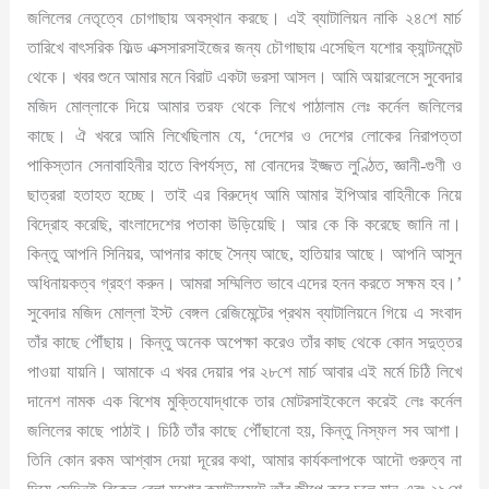
জলিলের নেতৃত্বে চোগাছায় অবস্থান করছে। এই ব্যাটালিয়ন নাকি ২৪শে মার্চ
তারিখে বাৎসরিক ফিল্ড এক্সসারসাইজের জন্য চৌগাছায় এসেছিল যশোর ক্যান্টনমেন্ট
থেকে। খবর শুনে আমার মনে বিরাট একটা ভরসা আসল। আমি অয়ারলেসে সুবেদার
মজিদ মোল্লাকে দিয়ে আমার তরফ থেকে লিখে পাঠালাম লেঃ কর্নেল জলিলের
কাছে। ঐ খবরে আমি লিখেছিলাম যে, ‘দেশের ও দেশের লোকের নিরাপত্তা
পাকিস্তান সেনাবাহিনীর হাতে বিপর্যস্ত, মা বোনদের ইজ্জত লুণ্ঠিত, জ্ঞানী-গুণী ও
ছাত্ররা হতাহত হচ্ছে। তাই এর বিরুদ্ধে আমি আমার ইপিআর বাহিনীকে নিয়ে
বিদ্রোহ করেছি, বাংলাদেশের পতাকা উড়িয়েছি। আর কে কি করেছে জানি না।
কিন্তু আপনি সিনিয়র, আপনার কাছে সৈন্য আছে, হাতিয়ার আছে। আপনি আসুন
অধিনায়কত্ব গ্রহণ করুন। আমরা সম্মিলিত ভাবে এদের হনন করতে সক্ষম হব।’
সুবেদার মজিদ মোল্লা ইস্ট বেঙ্গল রেজিমেন্টের প্রথম ব্যাটালিয়নে গিয়ে এ সংবাদ
তাঁর কাছে পৌঁছায়। কিন্তু অনেক অপেক্ষা করেও তাঁর কাছ থেকে কোন সদুত্তর
পাওয়া যায়নি। আমাকে এ খবর দেয়ার পর ২৮শে মার্চ আবার এই মর্মে চিঠি লিখে
দানেশ নামক এক বিশেষ মুক্তিযোদ্ধাকে তার মোটরসাইকেলে করেই লেঃ কর্নেল
জলিলের কাছে পাঠাই। চিঠি তাঁর কাছে পৌঁছানো হয়, কিন্তু নিস্ফল সব আশা।
তিনি কোন রকম আশ্বাস দেয়া দূরের কথা, আমার কার্যকলাপকে আদৌ গুরুত্ব না