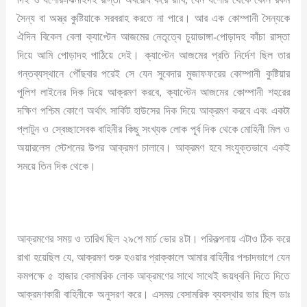
সৈন্য বা অস্ত্র কুষ্টিয়াকে সরবরাহ করতে না পারে। আর এক কোম্পানী সৈন্যকে
ঐদিন বিকেল বেলা ক্যাপ্টেন আজমের নেতৃত্বে চুয়াডাঙ্গা-পোড়াদহ কাঁচা রাস্তা
দিয়ে আমি পোড়াদহ পাঠিয়ে দেই। ক্যাপ্টেন আজমের প্রতি নির্দেশ ছিল তার
গন্তব্যস্থানে পৌঁছবার পরেই সে যেন সুবেদার মুজাফফরের কোম্পানী কুষ্টিয়ার
পুলিশ লাইনের দিক দিয়ে আক্রমণ করবে, ক্যাপ্টেন আজমের কোম্পানী শহরের
দক্ষিণ পশ্চিম কোণে অর্থাৎ সার্কিট হাউসের দিক দিয়ে আক্রমণ করবে এবং একটা
প্লাটুন ও স্বেচ্ছাসেবক বাহিনীর কিছু সংখ্যক লোক পূর্ব দিক থেকে মোহিনী মিল ও
অয়ারলেস স্টেশনের উপর আক্রমণ চালাবে। আক্রমণ হবে সংযুক্তভাবে একই
সময়ে তিন দিক থেকে।
আক্রমণের সময় ও তারিখ ছিল ২৯শে মার্চ ভোর ৪টা। পরিকল্পনায় এটাও ঠিক করে
রাখা হয়েছিল যে, আক্রমণ শুরু হওয়ার প্রাক্কালে আমার বাহিনীর পশ্চাদভাগে যেন
কমপক্ষে ৫ হাজার বেসামরিক লোক আক্রমণের সাথে সাথেই জয়ধ্বনি দিতে দিতে
আক্রমণকারী বাহিনীকে অনুসরণ করে। এসময় বেসামরিক ব্যবস্থার ভার ছিল ডাঃ