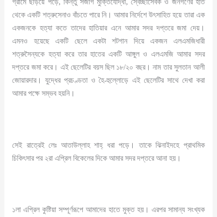
গ্রামে ছড়িয়ে পড়ে, কিন্তু সজাগ মুক্তিযোদ্ধা, স্বেচ্ছাসেবক ও জনগণের হাত
থেকে একটি শত্রুসেনাও বাঁচতে পারে নি। আমার নির্দেশে উৎসাহিত হয়ে তারা এক
একজনকে হত্যা কতে তাদের হাতিয়ার এনে আমার সদর দপ্তরে জমা দেয়।
এমনও হয়েছে একটি ছেলে একটা শটগান দিয়ে একজন এলএমজিধারী
শত্রুসৈন্যকে হত্যা করে তার হাতের একটি আঙ্গুল ও এলএমজি আমার সদর
দপ্তরে জমা করে। এই ছেলেটির বয়স ছিল ১৮/২০ বছর। নাম তার সুলতান আলী
জোয়ারদার। যুদ্ধের প্রচণ্ডতা ও হৈ-হুল্লোড়ে এই ছেলেটির সাথে দেখা করা
আমার পক্ষে সম্ভব হয়নি।
সেই রাত্রেই লেঃ আতাউল্লাহ শাহ্‌ ধরা পড়ে। তাকে ঝিনাইদহে প্রাথমিক
চিকিৎসার পর ২রা এপ্রিল বিকেলের দিকে আমার সদর দপ্তরে আনা হয়।
১লা এপ্রিল কুষ্টিয়া সম্পূর্ণরূপে আমাদের হাতে মুক্ত হয়। এরপর সামান্য সংখ্যক