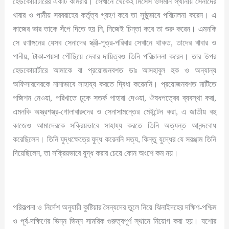
হেডকোয়ার্টারের একটি কামরায়। সেখানে থেকেই মিসেস ওসমান স্থানীয় সেনাদের
খাবার ও পানীয় সরবরাহের কর্তৃত্ব গ্রহণ করে তা সুষ্ঠুভাবে পরিচালনা করেন। এ
কাজের ভার তাকে সঁপে দিতে হয় নি, নিজেই চিন্তা করে তা শুরু করেন। এমনকি
সে রণাঙ্গনের যেসব সেনাদের স্ত্রী-পুত্র-পরিবার সেখানে থাকত, তাদের খাবার ও
পানীয়, টাকা-পয়সা পৌঁছিয়ে দেবার দায়িত্বও তিনি পরিচালনা করেন। তার উপর
হেডকোয়ার্টারে আমাকে বা প্রয়োজনবশত ডাঃ আসহাবুল হক ও অন্যান্য
অফিসারদেরকে নানাভাবে সাহায্য করতে দ্বিধা করেননি। প্রয়োজনবশত মাটিতে
পজিশন নেওয়া, পরিখাতে ঢুকে সতর্ক পাহারা দেওয়া, ঔষধপত্রের ব্যবস্থা করা,
এমনকি অস্ত্রশস্ত্র-গোলাবারুদের ও সেনাসামন্তের মেইন্টেন করা, এ জাতীয় বহু
কাজেও আমাদেরকে সক্রিয়ভাবে সাহায্য করতে তিনি অত্যন্ত আনন্দবোধ
করেছিলেন। তিনি যুদ্ধক্ষেত্রে যুদ্ধ করেননি সত্য, কিন্তু যুদ্ধের যে সরঞ্জাম তিনি
দিয়েছিলেন, তা সক্রিয়ভাবে যুদ্ধ করার চেয়ে কোন অংশে কম নয়।
পরিকল্পনা ও নির্দেশ অনুযায়ী কুষ্টিয়ার সৈন্যদের তুলে নিয়ে ঝিনাইদহের দক্ষিণ-পশ্চিম
ও পূর্ব-দক্ষিণের ভিন্ন ভিন্ন সামরিক গুরুত্বপূর্ণ স্থানে নিয়োগ করা হয়। যশোর