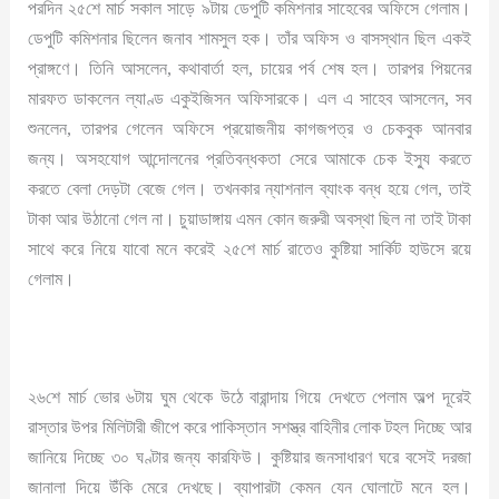
পরদিন ২৫শে মার্চ সকাল সাড়ে ৯টায় ডেপুটি কমিশনার সাহেবের অফিসে গেলাম।
ডেপুটি কমিশনার ছিলেন জনাব শামসুল হক। তাঁর অফিস ও বাসস্থান ছিল একই
প্রাঙ্গণে। তিনি আসলেন, কথাবার্তা হল, চায়ের পর্ব শেষ হল। তারপর পিয়নের
মারফত ডাকলেন ল্যাণ্ড একুইজিসন অফিসারকে। এল এ সাহেব আসলেন, সব
শুনলেন, তারপর গেলেন অফিসে প্রয়োজনীয় কাগজপত্র ও চেকবুক আনবার
জন্য। অসহযোগ আন্দোলনের প্রতিবন্ধকতা সেরে আমাকে চেক ইস্যু করতে
করতে বেলা দেড়টা বেজে গেল। তখনকার ন্যাশনাল ব্যাংক বন্ধ হয়ে গেল, তাই
টাকা আর উঠানো গেল না। চুয়াডাঙ্গায় এমন কোন জরুরী অবস্থা ছিল না তাই টাকা
সাথে করে নিয়ে যাবো মনে করেই ২৫শে মার্চ রাতেও কুষ্টিয়া সার্কিট হাউসে রয়ে
গেলাম।
২৬শে মার্চ ভোর ৬টায় ঘুম থেকে উঠে বারান্দায় গিয়ে দেখতে পেলাম অল্প দূরেই
রাস্তার উপর মিলিটারী জীপে করে পাকিস্তান সশস্ত্র বাহিনীর লোক টহল দিচ্ছে আর
জানিয়ে দিচ্ছে ৩০ ঘণ্টার জন্য কারফিউ। কুষ্টিয়ার জনসাধারণ ঘরে বসেই দরজা
জানালা দিয়ে উঁকি মেরে দেখছে। ব্যাপারটা কেমন যেন ঘোলাটে মনে হল।