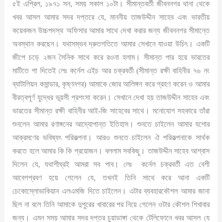
৫ই এপ্রিল, ১৯৭১ সন, সময় সকাল ১০টা। সীমান্তবর্তী জীবননগর থানা থেকে
খবর আসল আমার সদর দপ্তরে যে, মাননীয় তাজউদ্দীন সাহেব এবং ভারতীয়
কয়েকজন উচ্চপদস্থ অফিসার আমার সাথে দেখা করার জন্য জীবননগর সীমান্তে
অবস্থান করছেন। যথাসম্ভব দ্রুতগতিতে আমার সেখানে যাওয়া উচিৎ। একটি
জীপে চড়ে ২জন সৈনিক সাথে করে রওনা হলাম। সীমান্ত পার হয়ে ভারতের
মাটিতে পা দিতেই লেঃ কর্নেল এইচ আর চক্রবর্তী (সীমান্ত রক্ষী বাহিনীর ৭৬ নং
ব্যাটালিয়ন কমান্ডার, কৃষ্ণনগর) আমাকে জোর আলিঙ্গন করে গ্রহণ করেন ও আমার
বীরত্বপূর্ণ যুদ্ধের ভূয়সী প্রশংসা করেন। সেখানে দেখা হয় তাজউদ্দীন সাহেব এবং
ভারতের সীমান্ত রক্ষী বাহিনীর আই-জি সাহেবের সাথে। মনোযোগ সহকারে তাঁরা
শুনলেন আমার রণাঙ্গনের আদ্যোপান্ত ইতিহাস। শুনতে চাইলেন আমার যশোর
আক্রমণের ভবিষ্যৎ পরিকল্পনা। আরও শুনতে চাইলেন ঐ পরিকল্পনাকে সার্থক
করতে হলে আমার কি কি প্রয়োজন। বললাম সবকিছু। তাজউদ্দীন সাহেব আশ্বাস
দিলেন যে, যথাশীঘ্রই আমরা সব পাব। লেঃ কর্নেল চক্রবর্তী এত বেশী
আবেগপ্রবণ হয়ে গেলেন যে, তখনই তিনি সাথে করে আনা একটি
চেকোস্লোভাকিয়ান এলএমজি দিতে চাইলেন। এটার ব্যবহারকৌশল আমার জানা
ছিল না বলে তিনি আমাকে দুপুরের খাবারের পর নিয়ে গেলেন ওটার কৌশল শিখাবার
জন্য। এমন সময় আমার সদর দপ্তর চুয়াডাঙ্গা থেকে টেলিফোনে খবর আসল যে