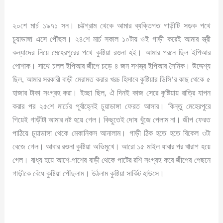
২০শে মার্চ ১৯৭১ সন। চট্টগ্রাম থেকে আমার ব্যক্তিগত গাড়ীটি সড়ক পথে
চুয়াডাঙ্গা এসে পৌঁছল। ২৪শে মার্চ সকাল ১০টায় ওই গাড়ী করেই আমার স্ত্রী
কন্যাদের নিয়ে মেহেরপুরের পথে কুষ্টিয়া রওনা হই। আমার পরনে ছিল ইপিআর
পোশাক। সাথে চলল ইপিআর জীপে চড়ে ৪ জন সশস্ত্র ইপিআর সৈনিক। উদ্দেশ্য
ছিল, আমার সরকারী বাড়ী মেরামত করার খরচ হিসাবে কুষ্টিয়ার ডিসি’র কাছ থেকে ৫
হাজার টাকা সংগ্রহ করা। ইচ্ছা ছিল, ঐ দিনই কাজ সেরে কুষ্টিয়ায় রাত্রি যাপন
করার পর ২৫শে মার্চের পূর্বাহ্নেই চুয়াডাঙ্গা ফেরত আসার। কিন্তু মেহেরপুরে
গিয়েই গাড়ীটা আমার নষ্ট হয়ে গেল। কিছুতেই দোষ খুঁজে পেলাম না। জীপ ফেরত
পাঠিয়ে চুয়াডাঙ্গা থেকে মেকানিকস আনালাম। গাড়ী ঠিক হতে হতে বিকেল ৩টা
বেজে গেল। আবার রওনা কুষ্টিয়া অভিমুখে। আরো ১৫ মাইল যাবার পর খারাপ হয়ে
গেল। বাধ্য হয়ে আশে-পাশের বাড়ী থেকে পাটের রশি সংগ্রহ করে জীপের পেছনে
গাড়ীকে বেঁধে কুষ্টিয়া পৌঁছলাম। উঠলাম কুষ্টিয়া সার্কিট হাউসে।