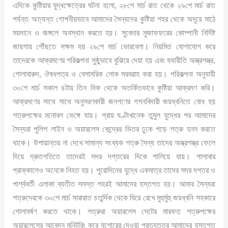
এদিকে কুষ্টিয়ার যুদ্ধক্ষেত্রের ঘটনা হলো, ২৮শে মার্চ রাত থেকে ২৯শে মার্চ রাত
পর্যন্ত অত্যন্ত গোপনীয়ভাবে আমাদের সৈন্যদের কুষ্টিয়া শহর থেকে অদূরে মাঠে
ময়দানে ও জঙ্গলে অবস্থান করতে হয়। সুবেদার মুজাফফরের কোম্পানী নির্দিষ্ট
জায়গায় পৌঁছতে সক্ষম হয় ২৯শে মার্চ ভোরবেলা। নিয়মিত যোগাযোগ করে
তাদেরকে আক্রমণের পরিকল্পনা সুষ্ঠুভাবে বুঝিয়ে দেয়া হয় এবং যথারীতি অস্ত্রশস্ত্র,
গোলাবারুদ, ঔষধপত্র ও বেসামরিক লোক সরবরাহ করা হয়। পরিকল্পনা অনুযায়ী
৩০শে মার্চ সকাল ৪টায় তিন দিক থেকে অতর্কিতভাবে কুষ্টিয়া আক্রমণ করি।
আক্রমণের সাথে সাথে অনুসরণকারী জনগণের গগনবিদারী জয়ধ্বনিতে বোধ হয়
শত্রুপক্ষের মনোবল ভেঙ্গে যায়। প্রায় ঘণ্টাখানেক তুমুল যুদ্ধের পর আমাদের
সৈন্যরা পুলিশ লাইন ও অয়ারলেস কেন্দ্রের ভিতর ঢুকে পড়ে শত্রু হনন করতে
থাকে। উপায়ান্তর না দেখে সামান্য সংখ্যক শত্রু সৈন্য তাদের অস্ত্রশস্ত্র ফেলে
দিয়ে দ্রুতগতিতে তাদেরই সদর দপ্তরের দিকে পালিয়ে যায়। পালাবার
প্রাক্কালেও অনেকে নিহত হয়। পুরোদিনের যুদ্ধে একমাত্র তাদের সদর দপ্তর ও
পার্শ্ববর্তী এলাকা ব্যতীত সমস্ত শহরই আমাদের হস্তগত হয়। আমার সৈন্যরা
শত্রুদেরকে ৩০শে মার্চ সারারাত চতুর্দিক থেকে ঘিরে রেখে মুহুর্মুহু জয়ধ্বনি সহকারে
গোলাবর্ষণ করতে থাকে। শত্রুরা অয়ারলেস সেটের মারফত শত্রুপক্ষের
অয়ারলেসের আবেদন মনিটরিং করে যশোরের দেওয়া প্রত্যুত্তর আমাদের হস্তগত