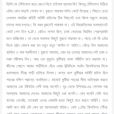
ডিসি’কে টেলিফোন করে জেনে নিতে চাইলাম ব্যাপার কি? কিন্তু টেলিফোন উঠিয়ে
এটার কোন সাড়াই পেলাম না। বুঝতে পারলাম লাইন কেটে দিয়েছে। পিছনে চেয়ে
দেখলাম সামরিক বাহিনী সার্কিট হাউসের ঠিক পিছনেই তথা জিলা স্কুলে করেছে
তাদের সদর দপ্তর। কি করব বুঝতেই পারলাম না। এই বিভ্রান্তিকর অবস্থাতেই
কেটে গেল তিন ঘণ্টা। রেডিও লাগান ছিল, ঢাকা বেতারের নিয়মিত প্রোগ্রামটা
শুনে যাচ্ছিলাম। তা থেকে শুভাশুভ কিছুই বুঝতে পারলাম না। সাড়ে ৮টা কি ৯টার
দিকে হঠাৎ ঘোষণা করা হল নতুন নতুন ‘মার্শাল ল’ আইন। কেঁড়ে নিল আমাদের
ব্যক্তি ও বাক স্বাধীনতা। বুঝতে পারলাম, বোধ হয় এসেছে আমাদের সেই চরম ও
পরম পরীক্ষার দিন। আর এক মুহূর্তও কুষ্টিয়ায় থাকা সমীচীন মনে করলাম না।
জীপের পেছনে আবার গাড়ীটাকে বেঁধে এবার উল্টাদিকে অর্থাৎ ঝিনাইদহের দিকে
যথাসম্ভব তীব্র গাড়ী চালিয়ে দিলাম। ভাগ্য ভাল কুষ্টিয়ার সার্কিট হাউস ছিল
শহরের দক্ষিণ প্রান্তে অবস্থিত। কাজেই কুষ্টিয়া শহরের সীমা অতিক্রম করতে
আমাদের এক মিনিটের বেশী সময় লাগেনি। দূর থেকে ইপিআর-এর পোশাক পরা
অবস্থায় আমাদের দেখেও আমাদের কিছুই ওরা বলেনি। কেন বলেনি সেটা পরে
যতবার ভেবেছি, ততবারই ওদের বোকামি ছাড়া কিছুই মনে করতে পারিনি। তবে
আমি মনে করি এটা বোধ হয় আল্লাহরই মহিমা। বেলা ১১টায় ঝিনাইদহ পৌঁছে