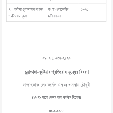
৭। কুষ্টিয়া-চুয়াডাঙ্গার সশস্ত্র
বাংলা একাডেমীর
১৯৭১
প্রতিরোধ যুদ্ধ
দলিলপত্র
<৯, ৭
.১
, ২৩৪-২৪৭>
চুয়াডাঙ্গা
-কুষ্টিয়ার প্রতিরোধ যুদ্ধের বিবরণ
সাক্ষাৎকারঃ লেঃ কর্নেল এম এ ওসমান চৌধুরী
(১৯৭১ সালে মেজর পদে কর্মরত ছিলেন)
৩১
-১-১৯৭৪