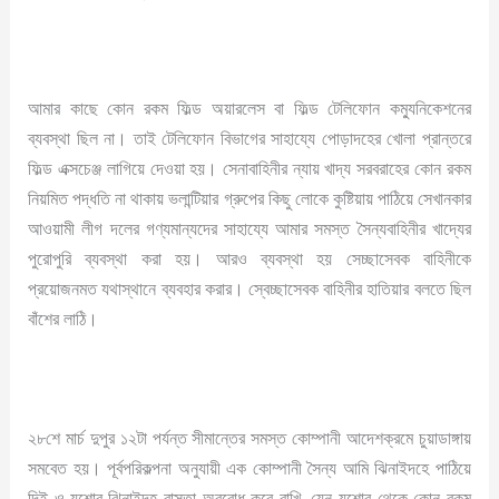
আমার কাছে কোন রকম ফিল্ড অয়ারলেস বা ফিল্ড টেলিফোন কম্যুনিকেশনের
ব্যবস্থা ছিল না। তাই টেলিফোন বিভাগের সাহায্যে পোড়াদহের খোলা প্রান্তরে
ফিল্ড এক্সচেঞ্জ লাগিয়ে দেওয়া হয়। সেনাবাহিনীর ন্যায় খাদ্য সরবরাহের কোন রকম
নিয়মিত পদ্ধতি না থাকায় ভলান্টিয়ার গ্রুপের কিছু লোকে কুষ্টিয়ায় পাঠিয়ে সেখানকার
আওয়ামী লীগ দলের গণ্যমান্যদের সাহায্যে আমার সমস্ত সৈন্যবাহিনীর খাদ্যের
পুরোপুরি ব্যবস্থা করা হয়। আরও ব্যবস্থা হয় সেচ্ছাসেবক বাহিনীকে
প্রয়োজনমত যথাস্থানে ব্যবহার করার। স্বেচ্ছাসেবক বাহিনীর হাতিয়ার বলতে ছিল
বাঁশের লাঠি।
২৮শে মার্চ দুপুর ১২টা পর্যন্ত সীমান্তের সমস্ত কোম্পানী আদেশক্রমে চুয়াডাঙ্গায়
সমবেত হয়। পূর্বপরিকল্পনা অনুযায়ী এক কোম্পানী সৈন্য আমি ঝিনাইদহে পাঠিয়ে
দিই ও যশোর-ঝিনাইদহ রাস্তা অবরোধ করে রাখি, যেন যশোর থেকে কোন রকম