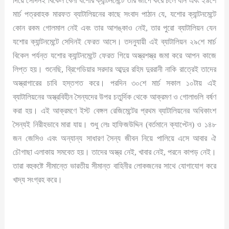
দিয়ে সেদিনই বিকেল বেলা যশোর ক্যান্টনমেন্টে তাঁর জীপে করে চলে যান এবং ২৯শে
মার্চ পত্রবাহক মারফত ব্যাটালিয়নের কাছে সংবাদ পাঠান যে, যশোর ক্যান্টনমেন্টে
কোন রকম গোলমাল নেই এবং তার আশঙ্কাও নেই, তার পুরো ব্যাটালিয়ন যেন
যশোর ক্যান্টনমেন্টে সেদিনই ফেরত আসে। তদনুযায়ী এই ব্যাটালিয়ন ২৯শে মার্চ
বিকেল পর্যন্ত যশোর ক্যান্টনমেন্টে ফেরত গিয়ে অস্ত্রশস্ত্র জমা করে আপন কাজে
লিপ্ত হয়। শুনেছি, ব্রিগেডিয়ার সরদার আব্দুর রহিম দুররানী নাকি রাত্রেই তাদের
অস্ত্রাগারের চাবি হস্তগত করে। পরদিন ৩০শে মার্চ সকাল ১০টায় এই
ব্যাটালিয়নের অস্ত্রবিহীন সৈন্যদের উপর চতুর্দিক থেকে আক্রমণ ও গোলাগুলি বর্ষণ
করা হয়। এই আক্রমণে ইস্ট বেঙ্গল রেজিমেন্টের প্রথম ব্যাটালিয়নের অধিকাংশ
সৈন্যই নিরীহভাবে মারা যায়। শুধু লেঃ হাফিজউদ্দিন (বর্তমানে ক্যাপ্টেন) ও ১৪৮
জন জেসিও এবং অন্যান্য সাধারণ সৈন্য জীবন নিয়ে পালিয়ে এসে আবার ঐ
চৌগাছা এলাকায় সমবেত হয়। তাদের অস্ত্র নেই, খাবার নেই, পরনে কাপড় নেই।
তারা বহুকষ্টে সীমান্তে ভারতীয় সীমান্ত বাহিনীর লোকজনের সাথে যোগাযোগ করে
খাদ্য সংগ্রহ করে।