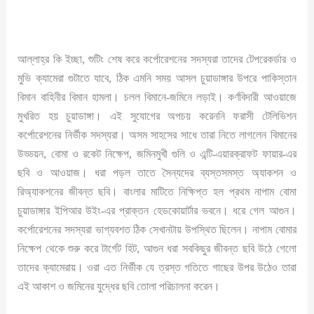
আল্লাহ্‌র কি ইচ্ছা, শুটিং শেষ করে কর্পোরেশনের সদস্যরা তাদের টেপরেকর্ডার ও
মুভি ক্যামেরা গুটাতে যাবে, ঠিক এমনি সময় আসল চুয়াডাঙ্গার উপরে পাকিস্তান
বিমান বাহিনীর বিমান হামলা। চলল বিমানে-জমিনে লড়াই। কর্ণবিদারী আওয়াজে
মুখরিত হয় চুয়াডাঙ্গা। এই সুযোগের অপচয় করেননি ফরাসী টেলিভিশন
কর্পোরেশনের নির্ভীক সদস্যরা। অসম সাহসের সাধে তারা নিতে লাগলেন বিমানের
উড্ডয়ন, বোমা ও রকেট নিক্ষেপ, জমিনমুখী গুলি ও এন্টি-এয়ারক্রাফট ফায়ার-এর
ছবি ও আওয়াজ। ধরা পড়ল তাতে সৈন্যদের ব্যস্তসমস্ত অ্যাকশন ও
রিঅ্যাকশনের জীবন্ত ছবি। বাংলার মাটিতে নিক্ষিপ্ত হল প্রথম নাপাম বোমা
চুয়াডাঙ্গার ইপিআর উইং-এর প্রাক্তন হেডকোয়ার্টার ভবনে। ধরে গেল আগুন।
কর্পোরেশনের সদস্যরা ভাগ্যবশত ঠিক সেখানটায় উপস্থিত ছিলেন। নাপাম বোমার
নিক্ষেপ থেকে শুরু করে টার্গেট হিট, আগুন ধরা সবকিছুর জীবন্ত ছবি উঠে গেলো
তাদের ক্যামেরায়। ওরা এত নির্ভীক যে ত্রস্ত গতিতে গাছের উপর উঠেও তারা
এই আকাশ ও জমিনের যুদ্ধের ছবি তোলা পরিচালনা করেন।