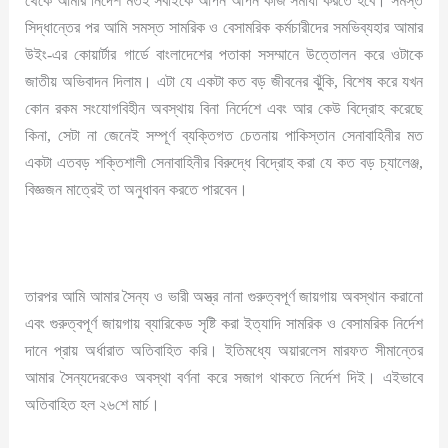
থেকে আমার নির্দেশ মতই সবাইকে আপন আপন কাজ সমাধা করতে হবে। সমস্ত
সিদ্ধান্তের পর আমি সমস্ত সামরিক ও বেসামরিক কর্মচারীদের সমভিব্যহার আমার
উইং-এর কোয়ার্টার গার্ডে বাংলাদেশের পতাকা সসম্মানে উত্তোলন করে ওটাকে
জাতীয় অভিবাদন দিলাম। এটা যে একটা কত বড় জীবনের ঝুঁকি, বিশেষ করে যখন
কোন রকম সংযোগবিহীন অবস্থায় বিনা নির্দেশে এবং আর কেউ বিদ্রোহ করেছে
কিনা, সেটা না জেনেই সম্পূর্ণ ব্যক্তিগত চেতনায় পাকিস্তান সেনাবাহিনীর মত
একটা এতবড় শক্তিশালী সেনাবাহিনীর বিরুদ্ধে বিদ্রোহ করা যে কত বড় চ্যালেঞ্জ,
বিজ্ঞজন মাত্রেই তা অনুধাবন করতে পারবেন।
তারপর আমি আমার সৈন্য ও ভারী অস্ত্র নানা গুরুত্বপূর্ণ জায়গায় অবস্থান করানো
এবং গুরুত্বপূর্ণ জায়গায় ব্যারিকেড সৃষ্টি করা ইত্যাদি সামরিক ও বেসামরিক নির্দেশ
দানে প্রায় অর্ধারাত অতিবাহিত করি। ইতিমধ্যে অয়ারলেস মারফত সীমান্তের
আমার সৈন্যদেরকেও অবস্থা বর্ণনা করে সজাগ থাকতে নির্দেশ দিই। এইভাবে
অতিবাহিত হল ২৬শে মার্চ।