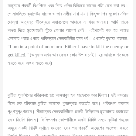
অনুসারে পরবর্তী বিওপিকে খবর দিয়ে গুলির বিনিময়ে তাদের গতি রোধ করা হয়।
গোলাগুলিতে ক্যাপ্টেন সাদেক ও তার সঙ্গীরা মারা যায়। কিছুক্ষণ পর সুবেদার মজিদ
মোল্লা অত্যন্ত ভীতস্বরে অয়ারলেসে আমাকে এ খবর জানায়। আমি তাকে
অভয় দিয়ে মৃতদেহগুলি পুঁতে ফেলার আদেশ দেই। এইখানেই শুরু হয় আমার
এলাকায় পদ্মার ওপারে পাকিস্তান সেনাবাহিনীর হনন পর্ব। এখানেই বুঝতে পারলাম-
“I am in a point of no return. Either I have to kill the enemy or
get killed.” (অনুবাদঃ এখন আর ফেরার কোন উপায় নেই। হয় আমাকে শত্রুকে
মারতে হবে, অথবা মরতে হবে)
কুষ্টিয়া পুনর্দখলের পরিকল্পনাঃ ডাঃ আসহাবুল হক সাহেবকে খবর দিলাম। দুই কমরেড
মিলে ছক আঁকলাম-কুষ্টিয়া আমাকে পুনরুদ্ধার করতেই হবে। পরিকল্পনা করলাম
পুঙ্খানুপুঙ্খভাবে। সীমান্তের সৈন্যবাহিনীকে জরুরী ভিত্তিতে চুয়াডাঙ্গায় জমায়েত
হবার নির্দেশ দিলাম। ফিলিপনগর কোম্পানীকে একটা নির্দিষ্ট সময়ে কুষ্টিয়া শহরের
অদূরে একটা নির্দিষ্ট স্থানে সমবেত হবার পর পরবর্তী আদেশের অপেক্ষা করতে