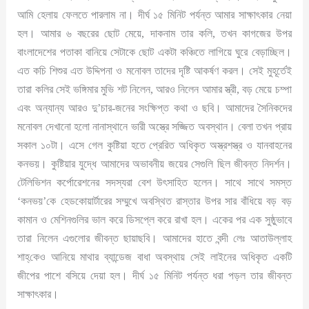
আমি হেলায় ফেলতে পারলাম না। দীর্ঘ ১৫ মিনিট পর্যন্ত আমার সাক্ষাৎকার নেয়া
হল। আমার ৬ বছরের ছোট মেয়ে, দাকনাম তার কলি, তখন কাগজের উপর
বাংলাদেশের পতাকা বানিয়ে সেটাকে ছোট একটা কঞ্চিতে লাগিয়ে ঘুরে বেড়াচ্ছিল।
এত কচি শিশুর এত উদ্দিপনা ও মনোবল তাদের দৃষ্টি আকর্ষণ করল। সেই মুহূর্তেই
তারা কলির সেই ভঙ্গিমার মুভি শট নিলেন, আরও নিলেন আমার স্ত্রী, বড় মেয়ে চম্পা
এবং অন্যান্য আরও দু’চার-জনের সংক্ষিপ্ত কথা ও ছবি। আমাদের সৈনিকদের
মনোবল দেখানো হলো নানাস্থানে ভারী অস্ত্রে সজ্জিত অবস্থান। বেলা তখন প্রায়
সকাল ১০টা। এসে গেল কুষ্টিয়া হতে প্রেরিত অধিকৃত অস্ত্রশস্ত্র ও যানবাহনের
কনভয়। কুষ্টিয়ার যুদ্ধে আমাদের অভাবনীয় জয়ের সেগুলি ছিল জীবন্ত নিদর্শন।
টেলিভিশন কর্পোরেশনের সদস্যরা বেশ উৎসাহিত হলেন। সাথে সাথে সমস্ত
‘কনভয়’কে হেডকোয়ার্টারের সম্মুখে অবস্থিত রাস্তার উপর সার বাঁধিয়ে বড় বড়
কামান ও মেশিনগুলির ভাল করে ডিসপ্লে করে রাখা হল। একের পর এক সুষ্ঠুভাবে
তারা নিলেন এগুলোর জীবন্ত ছায়াছবি। আমাদের হাতে বন্দী লেঃ আতাউল্লাহ
শাহ্‌কেও আনিয়ে মাথার ব্যান্ডেজ বাধা অবস্থায় সেই লাইনের অধিকৃত একটি
জীপের পাশে বসিয়ে দেয়া হল। দীর্ঘ ১৫ মিনিট পর্যন্ত ধরা পড়ল তার জীবন্ত
সাক্ষাৎকার।