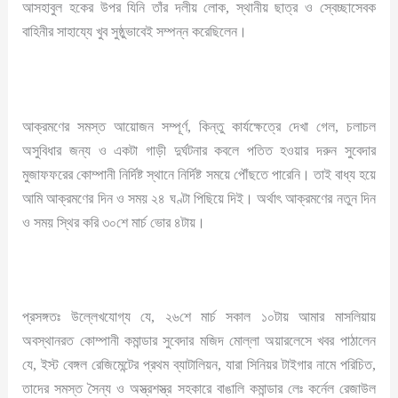
আসহাবুল হকের উপর যিনি তাঁর দলীয় লোক, স্থানীয় ছাত্র ও স্বেচ্ছাসেবক
বাহিনীর সাহায্যে খুব সুষ্ঠুভাবেই সম্পন্ন করেছিলেন।
আক্রমণের সমস্ত আয়োজন সম্পূর্ণ, কিন্তু কার্যক্ষেত্রে দেখা গেল, চলাচল
অসুবিধার জন্য ও একটা গাড়ী দুর্ঘটনার কবলে পতিত হওয়ার দরুন সুবেদার
মুজাফফরের কোম্পানী নির্দিষ্ট স্থানে নির্দিষ্ট সময়ে পৌঁছতে পারেনি। তাই বাধ্য হয়ে
আমি আক্রমণের দিন ও সময় ২৪ ঘণ্টা পিছিয়ে দিই। অর্থাৎ আক্রমণের নতুন দিন
ও সময় স্থির করি ৩০শে মার্চ ভোর ৪টায়।
প্রসঙ্গতঃ উল্লেখযোগ্য যে, ২৬শে মার্চ সকাল ১০টায় আমার মাসলিয়ায়
অবস্থানরত কোম্পানী কমান্ডার সুবেদার মজিদ মোল্লা অয়ারলেসে খবর পাঠালেন
যে, ইস্ট বেঙ্গল রেজিমেন্টের প্রথম ব্যাটালিয়ন, যারা সিনিয়র টাইগার নামে পরিচিত,
তাদের সমস্ত সৈন্য ও অস্ত্রশস্ত্র সহকারে বাঙালি কমান্ডার লেঃ কর্নেল রেজাউল