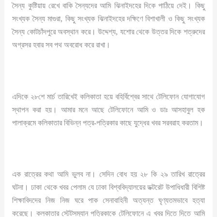
সৈন্য কুষ্টিয়ায় রেখে বাকি সৈন্যদের আমি ঝিনাইদহের দিকে পাঠিয়ে দেই। কিছু
সংখ্যক সৈন্য মাগুরা, কিছু সংখ্যক ঝিনাইদহের দক্ষিণে বিশাখালী ও কিছু সংখ্যক
সৈন্য কোটচাঁদপুরে অবস্থান করে। উদ্দেশ্য, যশোর থেকে উত্তর দিকে শত্রুদের
অগ্রসর হবার সব পথ অবরোধ করে রাখা।
এদিকে ২৮শে মার্চ তারিখেই কলিকাতা হয়ে বহির্বিশ্বের সাথে টেলিফোন যোগাযোগ
স্থাপন করা হয়। আমার মনে আছে টেলিফোনে আমি ও ডাঃ আসহাবুল হক
পালাক্রমে কলিকাতার বিভিন্ন পত্র-পত্রিকার কাছে যুদ্ধের খবর সরবরাহ করতাম।
এক রাত্রের কথা আমি ভুলব না। সেদিন বোধ হয় ২৮ কি ২৯ তারিখ রাত্রের
ঘটনা। ঢাকা থেকে খবর পেলাম যে ঢাকা বিশ্ববিদ্যালয়ের ডক্টরেট উপাধিধারী বিশিষ্ট
শিক্ষাবিদদের নিজ নিজ ঘরে পাক সেনাবাহিনী অত্যন্ত ঘৃণ্যতমভাবে হত্যা
করেছে। কলকাতার স্টেটসম্যান পত্রিকাকে টেলিফোনে এ খবর দিতে দিতে আমি