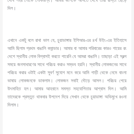
দেখি শহর লোকে লোকারণ্য। আমার জীপকে আসতে দেখে তারা রাস্তা ছেঁড়ে
দিল।
এখানে একটু বলে রাখা ভাল যে, চুয়াডাঙ্গার ইপিআর-এর ৪র্থ উইং-এর ইতিহাসে
আমি ছিলাম প্রথম বাঙালি কমান্ডার। আমার বা আমার পরিবারের কারও গায়ের রং
দেশে স্থানীয় লোক বিশ্বাসই করতে পারেনি যে আমরা বাঙালি। তাছাড়া এই স্বল্প
সময়ে জনসাধারণের সাথে পরিচয় করাও সম্ভব হয়নি। স্থানীয় লোকজনের সাথে
পরিচয় করার ওটাই একটা সুবর্ণ সুযোগ মনে করে আমি গাড়ী থেকে নেমে বাংলা
ভাষায় লোকজনকে ডাকলাম। লোকজন সবাই দৌড়ে আসল। পরিচয় পেয়ে
উৎসাহিত হল। আমার আহবানে সমস্ত সহযোগিতার আশ্বাস দিল। আমি
তাদেরকে প্রস্তুত থাকবার উপদেশ দিয়ে সেখান থেকে চুয়াডাঙ্গা অভিমুখে রওনা
দিলাম।