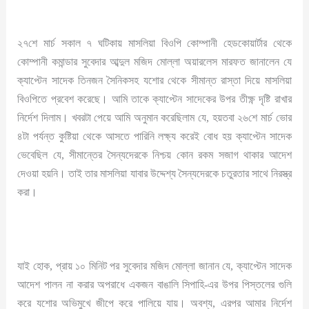
২৭শে মার্চ সকাল ৭ ঘটিকায় মাসলিয়া বিওপি কোম্পানী হেডকোয়ার্টার থেকে
কোম্পানী কমান্ডার সুবেদার আব্দুল মজিদ মোল্লা অয়ারলেস মারফত জানালেন যে
ক্যাপ্টেন সাদেক তিনজন সৈনিকসহ যশোর থেকে সীমান্ত রাস্তা দিয়ে মাসলিয়া
বিওপিতে প্রবেশ করেছে। আমি তাকে ক্যাপ্টেন সাদেকের উপর তীক্ষ্ণ দৃষ্টি রাখার
নির্দেশ দিলাম। খবরটা পেয়ে আমি অনুমান করেছিলাম যে, হয়তবা ২৬শে মার্চ ভোর
৪টা পর্যন্ত কুষ্টিয়া থেকে আসতে পারিনি লক্ষ্য করেই বোধ হয় ক্যাপ্টেন সাদেক
ভেবেছিল যে, সীমান্তের সৈন্যদেরকে নিশ্চয় কোন রকম সজাগ থাকার আদেশ
দেওয়া হয়নি। তাই তার মাসলিয়া যাবার উদ্দেশ্য সৈন্যদেরকে চতুরতার সাথে নিরস্ত্র
করা।
যাই হোক, প্রায় ১০ মিনিট পর সুবেদার মজিদ মোল্লা জানান যে, ক্যাপ্টেন সাদেক
আদেশ পালন না করার অপরাধে একজন বাঙালি সিপাহি-এর উপর পিস্তলের গুলি
করে যশোর অভিমুখে জীপে করে পালিয়ে যায়। অবশ্য, এরপর আমার নির্দেশ