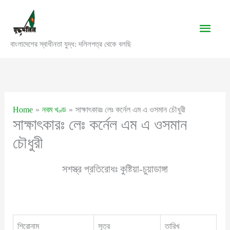
Skip
to
Main
content
বাংলাদেশের স্বাধীনতা যুদ্ধ: দলিলপত্র থেকে বলছি
Men
Home
নবম খণ্ড
সাক্ষাৎকারঃ লেঃ কর্নেল এম এ ওসমান চৌধুরী
সাক্ষাৎকারঃ লেঃ কর্নেল এম এ ওসমান
চৌধুরী
সশস্ত্র প্রতিরোধঃ কুষ্টিয়া-চুয়াডাঙ্গা
শিরোনাম
সূত্র
তারিখ