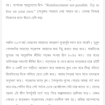
হয়। যশোরের প্রত্যুত্তর ছিল- “Reinforcement not possible. Try to
live on your own.” (অনুবাদঃ সহায়তা দেয়া সম্ভব নয়। তোমরা নিজেরা
নিজেদের মতো বাঁচতে চেষ্টা কর)
পরদিন ৩১শে মার্চ ভোরবেলা আমাদের আক্রমণ পুরোপুরি সফল হতে পারেনি। তুমুল
গোলাগুলির সাহায্যে শত্রুপক্ষ আমাদের মাথা নিচু রাখতে বাধ্য করে। সারাদিনের
যুদ্ধের পর আনুমানিক জীবিত শত্রুর সংখ্যা ছিল ৪০/৪৫ জন। তার মধ্যে
অফিসাররা সকলেই জীবিত ছিল। গত্যন্তর না দেখে রাতের অন্ধকারে তারা দুইটি
জীপ ও একটি ডগ গাড়ীতে আরোহণ করে আমাদের ব্যূহ ভেদ করে তীব্র গতিতে
ঝিনাইদহের দিকে পালিয়ে যেতে চেষ্টা করে। আমার সৈন্যরা সাথে সাথে তাদেরকে
অনুসরণ করে। শত্রুদের ভাগ্য মন্দ। শৈলকূপার পুলের গোড়ায় আমরা গর্ত খনন
করে তার-পোলিন দিয়ে সেই গর্তকে ঢেকে রেখেছিলাম সেটা তারা জানত না। তাদের
প্রথম ২টা জীপ উপর্যুপরি গর্তে পড়ে গিয়ে মারাত্মকভাবে দুর্ঘটনায় পড়ে। মেজর
শোয়েব ও কয়েকজন শত্রুসেনার সেখানে ভবলীলা সাঙ্গ হয়। বাকিরা আশেপাশের