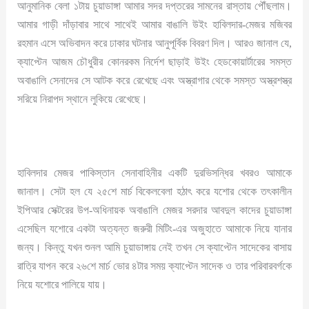
আনুমানিক বেলা ১টায় চুয়াডাঙ্গা আমার সদর দপ্তরের সামনের রাস্তায় পৌঁছলাম।
আমার গাড়ী দাঁড়াবার সাথে সাথেই আমার বাঙালি উইং হাবিলদার-মেজর মজিবর
রহমান এসে অভিবাদন করে ঢাকার ঘটনার আনুপূর্বিক বিবরণ দিল। আরও জানাল যে,
ক্যাপ্টেন আজম চৌধুরীর কোনরকম নির্দেশ ছাড়াই উইং হেডকোয়ার্টারের সমস্ত
অবাঙালি সেনাদের সে আটক করে রেখেছে এবং অস্ত্রাগার থেকে সমস্ত অস্ত্রশস্ত্র
সরিয়ে নিরাপদ স্থানে লুকিয়ে রেখেছে।
হাবিলদার মেজর পাকিস্তান সেনাবাহিনীর একটি দুরভিসন্ধির খবরও আমাকে
জানাল। সেটা হল যে ২৫শে মার্চ বিকেলবেলা হঠাৎ করে যশোর থেকে তৎকালীন
ইপিআর সেক্টরের উপ-অধিনায়ক অবাঙালি মেজর সরদার আবদুল কাদের চুয়াডাঙ্গা
এসেছিল যশোরে একটা অত্যন্ত জরুরী মিটিং-এর অজুহাতে আমাকে নিয়ে যানার
জন্য। কিন্তু যখন শুনল আমি চুয়াডাঙ্গায় নেই তখন সে ক্যাপ্টেন সাদেকের বাসায়
রাত্রি যাপন করে ২৬শে মার্চ ভোর ৪টার সময় ক্যাপ্টেন সাদেক ও তার পরিবারবর্গকে
নিয়ে যশোরে পালিয়ে যায়।