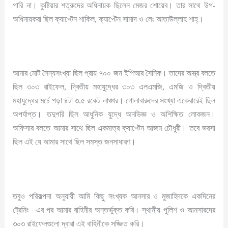
পারি না। কুষ্টিয়ার শত্রুদের অধিনায়ক ছিলেন মেজর শোয়েব। তার সাথে উপ-
অধিনায়করা ছিল ক্যাপ্টেন শাকিল, ক্যাপ্টেন সামাদ ও লেঃ আতাউল্লাহ শাহ্‌।
আমার মোট সৈন্যসংখ্যা ছিল প্রায় ৭০০ জন ইপিআর সৈনিক। তাদের অস্ত্র বলতে
ছিল ৩০৩ রাইফেল, দ্বিতীয় মহাযুদ্ধের ৩০৩ এলএমজি, এমজি ও দ্বিতীয়
মহাযুদ্ধের মর্চে পড়া ৪টা ৩.৫ রকেট লাঞ্চার। গোলাবারুদের সংখ্যা একেবারেই ছিল
অপর্যাপ্ত। তদুপরি ছিল আধুনিক যুদ্ধে অনভিজ্ঞ ও অশিক্ষিত লোকজন।
অফিসার বলতে আমার সাথে ছিল একমাত্র ক্যাপ্টেন আজম চৌধুরী। তবে ভরসা
ছিল এই যে আমার সাথে ছিল সমস্ত জনসাধারণ।
তবুও পরিকল্পনা অনুযায়ী আমি কিছু সংখ্যক আনসার ও মুজাহিদকে একদিনের
ট্রেনিং –এর পর আমার বাহিনীর অন্তর্ভুক্ত করি। স্থানীয় পুলিশ ও আনসারদের
৩০৩ রাইফেলগুলো দ্বারা এই বাহিনীকে সজ্জিত করি।