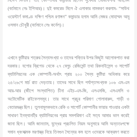
নির্দেশ দিলাম। এই কোম্পানীর কমান্ডার ছিলেন সুবেদার মোজাফফর আহমেদ
(বর্তমানে লেঃ ইপিআর)। দুই কমরেড মিলে ঐ এলাকার নামকরণ করলাম- “সাউথ
ওয়েস্টার্ণ কমাণ্ড দক্ষিণ পশ্চিম রণাঙ্গন” কমান্ডার হলাম আমি মেজর মোহাম্মদ আবু
ওসমান চৌধুরী (বর্তমানে লেঃ কর্নেল)।
এখানে কুষ্টিয়ার শত্রুর সৈন্যসংখ্যা ও তাদের শক্তির উপর কিছুটা আলোকপাত করা
দরকার। যশোর ব্রিগেড থেকে ২৭ বেলুচ রেজিমেন্ট তথা রিকনাইসেন্স ও সাপোর্ট
ব্যাটালিয়নের এক কোম্পানী-অর্থাৎ প্রায় ২০০ সৈন্য কুষ্টিয়া অধিকার করে
২৫/২৬শে মার্চ রাত দেড়তায়। তাদের সাথে ছিল পর্যাপ্তসংখ্যক ১০৬ এম-এম
আর-আর (জীপে সংস্থাপিত) চীনা এইচ-এম-জি, এলএমজি, এসএমসি ও
অটোমেটিক রাইফেলসমূহ। তার সাথে প্রচুর পরিমাণ গোলাবারুদ, গাড়ী ও
বেতারযন্ত্র ছিল। তুলনামূলকভাবে রেকি ও সাপোর্ট কোম্পানীর ফায়ার পাওয়ার একটা
সাধারণ ইনফ্যানট্রি ব্যাটালিয়নের প্রায় সমপরিমাণ এই সত্য আমার ভাল করেই
জানা ছিল। আমি জানতাম, যুদ্ধের প্রচলিত নিয়ম অনুসারে আমি অন্ততঃপক্ষে
সমান ধ্বংসাত্মক মরণাস্ত্র নিয়ে তিনগুন সৈন্যের কম হলে ওদেরকে আক্রমণ করতে