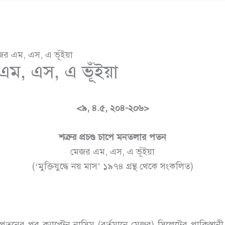
জর এম, এস, এ ভূঁইয়া
এম, এস, এ ভূঁইয়া
<৯, ৪
.৫
, ২০৪-২০৬>
শত্রুর
প্রচণ্ড
চাপে
মনতলার
পতন
মেজর এম, এস, এ ভূঁইয়া
(‘মুক্তিযুদ্ধে নয় মাস’ ১৯৭৪ গ্রন্থ থেকে সংকলিত)
তনের পর ক্যাপ্টেন নাসিম (বর্তমানে মেজর) সিলেটের পাকিস্তানী 