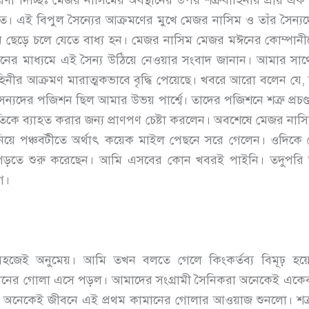
ণী দিচ্ছিঃ মেজর নাসিমের অবস্থানের উপর শত্রুবাহিনীর প্রায় এক 
০ শত। এই বিপুল সৈন্যের আক্রমণের মুখে মেজর নাসিম ও তাঁর সৈন্যদের
ান ছেড়ে চলে যেতে বাধ্য হন। মেজর নাসিম মেজর মঈনের কোম্পানীক
োনের মাধ্যমে এই সৈন্য উঠিয়ে নেওয়ার সংবাদ জানান। আমার স
নীর আক্রমণ মারাত্মকভাবে বৃদ্ধি পেয়েছে। খবরে আরো বলেন যে, শত
ন্যদের পজিশন ছিল আমার উভয় পার্শ্বে। তাদের পজিশনে শত্রু প্রচ
রগতিকে ব্যাহত করার জন্য প্রাণপণ চেষ্টা করলেন। অবশেষে মেজর না
য়ে পঞ্চবটীতে অর্থাৎ কয়েক মাইল পেছনে সরে গেলেন। ওদিকে ল
 পড়তে শুরু করেছেন। আমি এসবের কোন খবরই পাইনি। তদুপরি আ
ে।
হজেই অনুমেয়। আমি তখন বলতে গেলে কিংকর্তব্য বিমূঢ় হয
ামানের গোলা এসে পড়ল। আমাদের সংগ্রামী সৈনিকরা অনেকেই একেবার
দের অনেকেই জীবনে এই প্রথম কামানের গোলার আওয়াজ শুনলো। শত্র