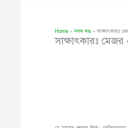
Home
নবম খণ্ড
সাক্ষাৎকারঃ মে
সাক্ষাৎকারঃ মেজর 
মে মাসের শেষের দিক। তেলিয়াপাড়া প