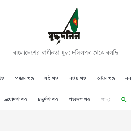
বাংলাদেশের স্বাধীনতা যুদ্ধ: দলিলপত্র থেকে বলছি
ণ্ড
পঞ্চম খণ্ড
ষষ্ঠ খণ্ড
সপ্তম খণ্ড
অষ্টম খণ্ড
নব
Se
ত্রয়োদশ খণ্ড
চতুর্দশ খণ্ড
পঞ্চদশ খণ্ড
লক্ষ্য