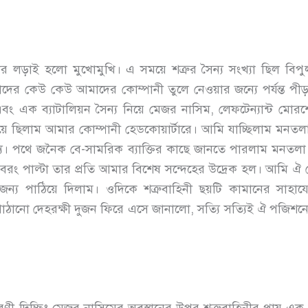
লড়াই হলো মুখোমুখি। এ সময়ে শত্রুর সৈন্য সংখ্যা ছিল বিপুল
তাদের কেউ কেউ আমাদের কোম্পানী তুলে নেওয়ার জন্যে পর্যন্ত প
রেড এবং এক ব্যাটালিয়ন সৈন্য নিয়ে মেজর নাসিম, লেফটেন্যান
়ে ছিলাম আমার কোম্পানী হেডকোয়ার্টারে। আমি যাচ্ছিলাম মনতলা র
ে। পথে জনৈক বে-সামরিক ব্যাক্তির কাছে জানতে পারলাম মনতলা
বরং পাল্টা তার প্রতি আমার বিশেষ সন্দেহের উদ্রেক হল। আমি ঐ
্য পাঠিয়ে দিলাম। ওদিকে শত্রুবাহিনী ছয়টি কামানের সাহা
র পাঠানো দেহরক্ষী দুজন ফিরে এসে জানালো, সত্যি সত্যিই ঐ পজ