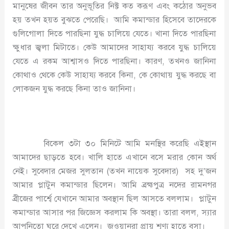
মানুষের জীবন তার অনুভূতির নিক্ট কত করূণ এবং কঠোর অনুভব
হয় তখন হয়ত বুঝতে পেরেছি। আমি কমান্ডার হিসেবে তাদেরকে
গুলিগোলা দিতে পারছিনা যুদ্ধ চালিয়ে যেতে। খানা দিতে পারছিনা
ক্ষুধার জ্বলা মিটাতে। কেউ আমাদের সাহায্য করবে যুদ্ধ চালিয়ে
যেতে এ রকম আশ্বাসও দিতে পারছিনা। কারণ, তখনও জানিনা
কোথাও থেকে কেউ সাহায্য করবে কিনা, কে কোথায় যুদ্ধ করছে বা
লোকজন যুদ্ধ করছে কিনা তাও জানিনা।
বিকেল ৩টা ৩০ মিনিটে আমি মনস্থির করেছি এইস্থান
আমাদের ছাড়তে হবে। খালি হাতে এখানে বসে মরার কোন অর্থ
নেই। সুবেদার মেজর সুলতান (তখন নায়েক সুবেদার) সহ দু’জন
আমার প্লাটুন কমান্ডার ছিলেন। আমি ব্রহ্মপুত্র নদের রামনগর
ব্রীজের পার্শ্বে যেখানে আমার অবস্থান ছিল আসতে বললাম। প্লাটুন
কমান্ডার আসার পর জিজ্ঞেস করলাম কি অবস্থা। তারা বলল, স্যার
আপনিতো ঘুরে দেখে এলেন। জওয়ানরা প্রায় শূণ্য হাতে বসা।