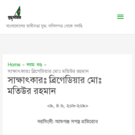
Skip
to
Main
content
বাংলাদেশের স্বাধীনতা যুদ্ধ: দলিলপত্র থেকে বলছি
Men
Home
নবম খণ্ড
সাক্ষাৎকারঃ ব্রিগেডিয়ার মোঃ মতিউর রহমান
সাক্ষাৎকারঃ ব্রিগেডিয়ার মোঃ
মতিউর রহমান
<৯, ৪
.৬
, ২০৬-২০৯>
নরসিংদী
–
আশুগঞ্জ
সশস্ত্র
প্রতিরোধ