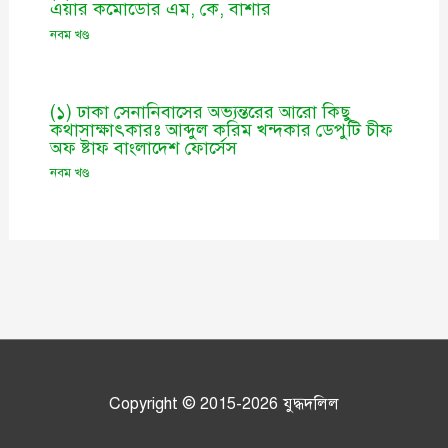
এয়ার কমোডোর এম, কে, বাশার
নবম খণ্ড
(১) ঢাকা সেনানিবাসের অভ্যন্তরের আরো কিছু
কথাসাক্ষাৎকারঃ আব্দুল করিম খন্দকার ডেপুটি চীফ
অফ ষ্টাফ বাংলাদেশ ফোর্সেস
নবম খণ্ড
Copyright © 2015-2026
যুদ্ধদলিল