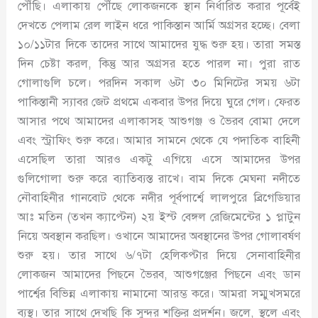
পৌঁছি। এলাকায় পৌঁছে লোকজনকে স্থান নির্ধারিত করার পূর্বেই
দেখতে পেলাম রেল লাইন ধরে পাকিস্তান আর্মি অগ্রসর হচ্ছে। বেলা
১০/১১টার দিকে তাদের সাথে আমাদের যুদ্ধ শুরু হয়। তারা সমস্ত
দিন চেষ্টা করল, কিন্তু আর অগ্রসর হতে পারল না। পুরা রাত
গোলাগুলি চলে। পরদিন সকাল ৬টা ৩০ মিনিটের সময় ৬টা
পাকিস্তানী স্যাবর জেট প্রথমে একবার উপর দিয়ে ঘুরে গেল। ফেরত
আসার পথে আমাদের এলাকাসহ আশুগঞ্জ ও ভৈরব বোমা দেলে
এবং স্ট্রাফিং শুরু করে। আমার সামনে থেকে যে পদাতিক বাহিনী
এসেছিল তারা আরও একটু এগিয়ে এসে আমাদের উপর
গুলিগোলা শুরু করে ব্যাতিব্যস্ত রাখে। বাম দিকে মেঘনা নদীতে
নৌবাহিনীর গানবোট থেকে নদীর পূর্বপার্শ্বে লালপুরে ব্রিগেডিয়ার
আঃ মতিন (তখন ক্যাপ্টেন) ২য় ইস্ট বেঙ্গল রেজিমেন্টের ১ প্লাটুন
নিয়ে অবস্থান করছিল। ওখানে আমাদের অবস্থানের উপর গোলাবর্ষণ
শুরু হয়। তার সাথে ৬/৭টা হেলিকপ্টার দিয়ে সেনাবাহিনীর
লোকজন আমাদের পিছনে ভৈরব, আশুগঞ্জের পিছনে এবং ডান
পার্শ্বের বিভিন্ন এলাকায় নামানো আরম্ভ করে। আমরা সম্মুখসমরে
ব্যস্থ। তার সাথে দেখছি কি সুন্দর শক্তির প্রদর্শন। জলে, স্থলে এবং