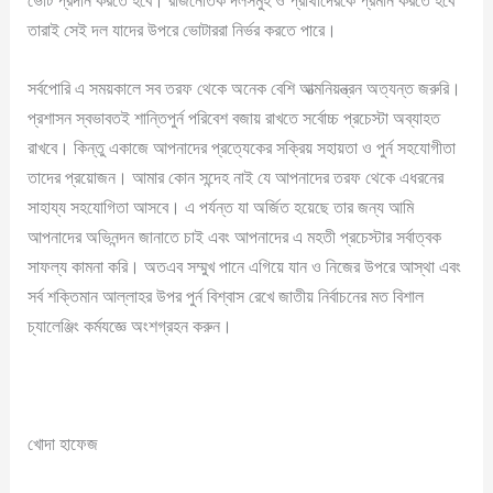
ভোট প্রদান করতে হবে। রাজনৈতিক দলসমুহ ও প্রার্থীদেরকে প্রমান করতে হবে
তারাই সেই দল যাদের উপরে ভোটাররা নির্ভর করতে পারে।
সর্বপোরি এ সময়কালে সব তরফ থেকে অনেক বেশি আত্মনিয়ন্ত্রন অত্যন্ত জরুরি।
প্রশাসন স্বভাবতই শান্তিপুর্ন পরিবেশ বজায় রাখতে সর্বোচ্চ প্রচেস্টা অব্যাহত
রাখবে। কিন্তু একাজে আপনাদের প্রত্যেকের সক্রিয় সহায়তা ও পুর্ন সহযোগীতা
তাদের প্রয়োজন। আমার কোন সন্দেহ নাই যে আপনাদের তরফ থেকে এধরনের
সাহায্য সহযোগিতা আসবে। এ পর্যন্ত যা অর্জিত হয়েছে তার জন্য আমি
আপনাদের অভিনন্দন জানাতে চাই এবং আপনাদের এ মহতী প্রচেস্টার সর্বাত্বক
সাফল্য কামনা করি। অতএব সম্মুখ পানে এগিয়ে যান ও নিজের উপরে আস্থা এবং
সর্ব শক্তিমান আল্লাহর উপর পুর্ন বিশ্বাস রেখে জাতীয় নির্বাচনের মত বিশাল
চ্যালেঞ্জিং কর্মযজ্ঞে অংশগ্রহন করুন।
খোদা হাফেজ