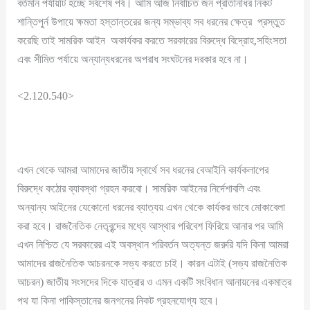
বর্তমান পর্যায়টি হচ্ছে সর্বশেষ পর্ব। আমি আজ নির্বাচিত জন প্রতিনিধির নিকট
শান্তিপুর্ন উপায়ে ক্ষমতা হস্তান্তরের জন্য সম্ভাব্য সব ধরনের ক্ষেত্র প্রস্তুত
করেছি তাই সামরিক আইন অকার্যকর করতে সরকারের বিরুদ্ধে বিদ্রোহ,সহিংসতা
এবং সীমিত পর্যায়ে অন্যান্যধরনের অপরাধ সংঘটনের দরকার হবে না।
<2.120.540>
এখন থেকে আমরা আমাদের জাতীয় স্বার্থে সব ধরনের বেআইনি কার্যকলাপের
বিরুদ্ধে কঠোর ব্যাবস্থা গ্রহন করবো। সামরিক আইনের নির্দেশাবলি এবং
অন্যান্য আইনের যেকোনো ধরনের ব্যাত্যয় এখন থেকে কার্যকর ভাবে মোকাবেলা
করা হবে। রাজনৈতিক নেতৃবৃন্দের মধ্যে আস্থার পরিবেশ ফিরিয়ে আনার পর আমি
এখন নিশ্চিত যে সরকারের এই অবস্থান পরিবর্তন অত্যন্ত জরুরি যদি কিনা আমরা
আমাদের রাজনৈতিক আচরনকে সভ্য করতে চাই। কারন এটাই (সভ্য রাজনৈতিক
আচরন) জাতীয় সংসদের দিকে যাত্রার ও এমন একটি সংবিধান আনায়নের একমাত্র
পথ যা কিনা পাকিস্তানের জনগনের নিকট গ্রহনযোগ্য হবে।