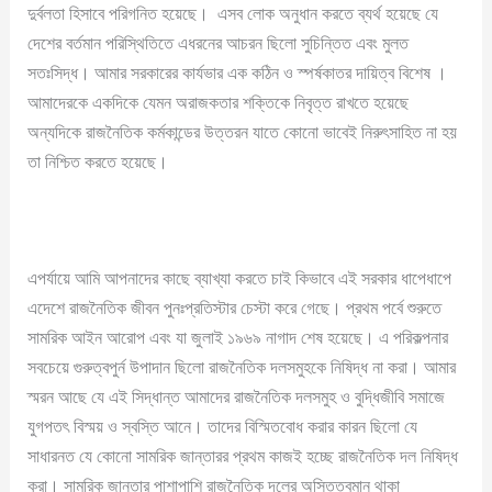
দুর্বলতা হিসাবে পরিগনিত হয়েছে। এসব লোক অনুধান করতে ব্যর্থ হয়েছে যে
দেশের বর্তমান পরিস্থিতিতে এধরনের আচরন ছিলো সুচিন্তিত এবং মুলত
সতঃসিদ্ধ। আমার সরকারের কার্যভার এক কঠিন ও স্পর্ষকাতর দায়িত্ব বিশেষ ।
আমাদেরকে একদিকে যেমন অরাজকতার শক্তিকে নিবৃত্ত রাখতে হয়েছে
অন্যদিকে রাজনৈতিক কর্মকান্ডের উত্তরন যাতে কোনো ভাবেই নিরুৎসাহিত না হয়
তা নিশ্চিত করতে হয়েছে।
এপর্যায়ে আমি আপনাদের কাছে ব্যাখ্যা করতে চাই কিভাবে এই সরকার ধাপেধাপে
এদেশে রাজনৈতিক জীবন পুনঃপ্রতিস্টার চেস্টা করে গেছে। প্রথম পর্বে শুরুতে
সামরিক আইন আরোপ এবং যা জুলাই ১৯৬৯ নাগাদ শেষ হয়েছে। এ পরিকল্পনার
সবচেয়ে গুরুত্বপুর্ন উপাদান ছিলো রাজনৈতিক দলসমুহকে নিষিদ্ধ না করা। আমার
স্মরন আছে যে এই সিদ্ধান্ত আমাদের রাজনৈতিক দলসমুহ ও বুদ্ধিজীবি সমাজে
যুগপতৎ বিস্ময় ও স্বস্তি আনে। তাদের বিস্মিতবোধ করার কারন ছিলো যে
সাধারনত যে কোনো সামরিক জান্তারর প্রথম কাজই হচ্ছে রাজনৈতিক দল নিষিদ্ধ
করা। সামরিক জান্তার পাশাপাশি রাজনৈতিক দলের অস্তিত্বমান থাকা