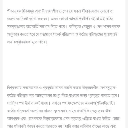
পীড়াদায়ক দিকসমুহ এবং উন্নয়নশীল দেশের যে সকল সীমাবদ্ধতায় ভোগে তা
জনগনের নিকট ব্যাখা করবেন। এমন কোনো আশ্চর্য প্রদীপ নেই যা এই কঠিন
সমস্যাগুলোর রাতারাতি সমাধান দিতে পারে। ভবিষ্যত নেতৃবৃন্দ ও দেশ শাসকগনকে
অনুধাবন করতে হবে যে শুদুমাত্র সতর্ক পরিকল্পনা ও কঠোর পরিশ্রমের ফলাফলই
জন কল্যানদায়ক হতে পারে।
বিশ্বসভায় সম্মানজনক ও শ্রদ্ধার আসন অর্জন করতে উন্নয়নশীল দেশসমুহকে
কঠোর পরিশ্রম আর আত্মত্যাগের মধ্যে দিয়ে যাওয়ার জন্য প্রস্তুত থাকতে হবে।
সমদ্ধির পথ দীর্ঘ ও কস্টসাধ্য। এখানে পথ সংক্ষেপনের অবকাশ(শর্টকাট)নেই।
কঠোর বাস্তবতা জনগনের সামনে তুলে ধরার সাহস রাজনৈতি নেতৃত্বের থাকা
আবশ্যক এবং জনগনকে বিভ্রান্তকারে এমন বক্তব্য এড়িয়ে যাওয়া উচিত।তারা
আর ফাঁকাবুলি গ্রহন করতে প্রস্তুত নয়।দাবি করার অধিকার তাদের আছে এবং