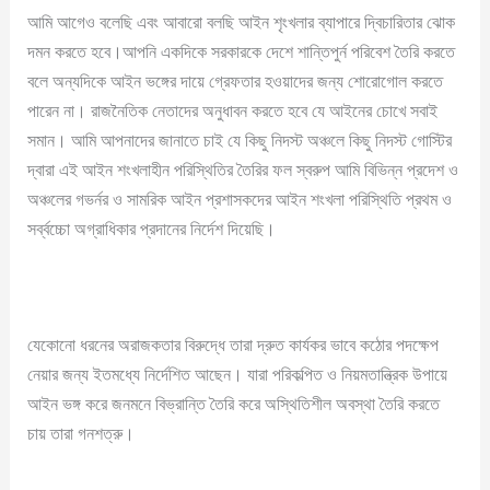
আমি আগেও বলেছি এবং আবারো বলছি আইন শৃংখলার ব্যাপারে দ্বিচারিতার ঝোক
দমন করতে হবে।আপনি একদিকে সরকারকে দেশে শান্তিপুর্ন পরিবেশ তৈরি করতে
বলে অন্যদিকে আইন ভঙ্গের দায়ে গ্রেফতার হওয়াদের জন্য শোরোগোল করতে
পারেন না। রাজনৈতিক নেতাদের অনুধাবন করতে হবে যে আইনের চোখে সবাই
সমান। আমি আপনাদের জানাতে চাই যে কিছু নিদস্ট অঞ্চলে কিছু নিদস্ট গোস্টির
দ্বারা এই আইন শংখলাহীন পরিস্থিতির তৈরির ফল স্বরুপ আমি বিভিন্ন প্রদেশ ও
অঞ্চলের গভর্নর ও সামরিক আইন প্রশাসকদের আইন শংখলা পরিস্থিতি প্রথম ও
সর্ব্বচ্চো অগ্রাধিকার প্রদানের নির্দেশ দিয়েছি।
যেকোনো ধরনের অরাজকতার বিরুদ্ধে তারা দ্রুত কার্যকর ভাবে কঠোর পদক্ষেপ
নেয়ার জন্য ইতমধ্যে নির্দেশিত আছেন। যারা পরিকল্পিত ও নিয়মতান্ত্রিক উপায়ে
আইন ভঙ্গ করে জনমনে বিভ্রান্তি তৈরি করে অস্থিতিশীল অবস্থা তৈরি করতে
চায় তারা গনশত্রু।