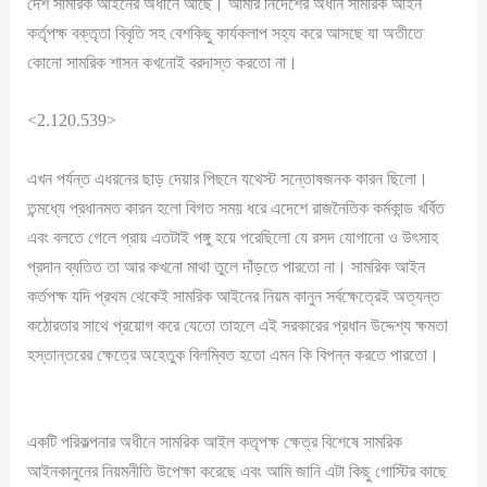
দেশ সামরিক আইনের অধীনে আছে। আমার নির্দেশের অধীন সামরিক আইন
কর্তৃপক্ষ বক্তৃতা বিবৃতি সহ বেশকিছু কার্যকলাপ সহ্য করে আসছে যা অতীতে
কোনো সামরিক শাসন কখনোই বরদাস্ত করতো না।
<2.120.539>
এখন পর্যন্ত এধরনের ছাড় দেয়ার পিছনে যথেস্ট সন্তোষজনক কারন ছিলো।
তন্মধ্যে প্রধানমত কারন হলো বিগত সময় ধরে এদেশে রাজনৈতিক কর্মকান্ড খর্বিত
এবং বলতে গেলে প্রায় এতটাই পঙ্গু হয়ে পরেছিলো যে রসদ যোগানো ও উৎসাহ
প্রদান ব্যতিত তা আর কখনো মাথা তুলে দাঁড়তে পারতো না। সামরিক আইন
কর্তপক্ষ যদি প্রথম থেকেই সামরিক আইনের নিয়ম কানুন সর্বক্ষেত্রেই অত্যন্ত
কঠোরতার সাথে প্রয়োগ করে যেতো তাহলে এই সরকারের প্রধান উদ্দেশ্য ক্ষমতা
হস্তান্তরের ক্ষেত্রে অহেতুক বিলম্বিত হতো এমন কি বিপন্ন করতে পারতো।
একটি পরিকল্পনার অধীনে সামরিক আইল কতৃপক্ষ ক্ষেত্র বিশেষে সামরিক
আইনকানুনের নিয়মনীতি উপেক্ষা করেছে এবং আমি জানি এটা কিছু গোস্টির কাছে