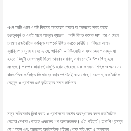
এখন আমি এমন একটি বিষয়ের অবতারনা করবো যা আমাদের সবার কাছে
গুরুত্বপুর্ন ও একই সাথে আগ্রহ ব্যাঞ্জক। আমি বিগত কয়েক মাস ধরে এ দেশে
চলমান রাজনৈতিক কর্মকান্ড সম্পর্কে ইঙ্গিত করতে চাইছি। এবিষয়ে আমার
ব্যাক্তিগত মুল্যায়ন হচ্ছে যে, খানিকটা অতিউৎসাহী ও সংঘাতময় প্রারম্ভ যা
হয়তো কিছুটা বোধগম্যই ছিলো তারপর সবকিছু এখন মোটের উপর থিতু হয়ে
এসেছে। পরস্পর কাদা ছোঁড়াছুড়ি হ্রাস পেয়েছে এবং জনসভা মিছিল ও অন্যান্য
রাজনৈতিক কর্মকান্ডে হিংসার ব্যাবহার স্পস্টতই কমে গেছে। জনগন, রাজনৈতিক
নেতৃবৃন্দ ও প্রশাসন এই কৃতিত্বের সমান ভাগিদার।
মানুষ সহিংসতার নিন্দা করায় ও প্রশাসনের কঠোর অবস্থানের ফলে রাজনৈতিক
নেতারা দেখতে পেয়েছে এধরনের পথ অলাভজনক। এটা পরিহার্য। তথাপি প্রসন্ন
বোধ করুন এবং আমাদের রাজনৈতিক চরিত্র থেকে সহিংসতা ও অন্যান্য