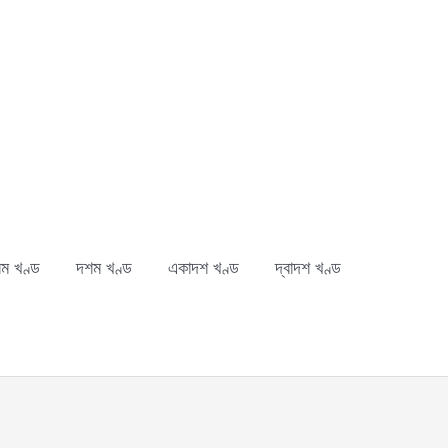
ম খণ্ড
দশম খণ্ড
একাদশ খণ্ড
দ্বাদশ খণ্ড
ch