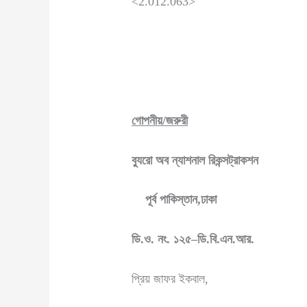
<2.012.063>
গোপনীয়/জরুরী
ব্যুরো অব ন্যাশনাল রিকন্সট্রাকশন
পূর্ব পাকিস্তান,ঢাকা
ডি
.
ও
.
নং
.
১২৫
–
ডি
.
বি
.
এন
.
আর
.
প্রিয় জাফর ইকবাল,