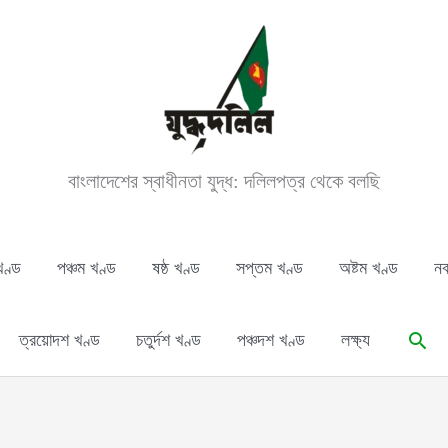
বাংলাদেশের স্বাধীনতা যুদ্ধ: দলিলপত্র থেকে বলছি
খণ্ড
পঞ্চম খণ্ড
ষষ্ঠ খণ্ড
সপ্তম খণ্ড
অষ্টম খণ্ড
নব
Sear
ত্রয়োদশ খণ্ড
চতুর্দশ খণ্ড
পঞ্চদশ খণ্ড
লক্ষ্য