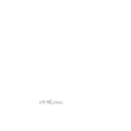
১লা মার্চ,১৯৬১