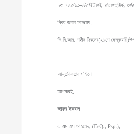
নং
: ৭০৪
/
৬১
–
ডিপিইউয়াই,
রাওয়ালপিন্ডি
,
তারি
প্রিয় জনাব আহমেদ,
ডি.বি.আর. শহীদ দিবসের(২১শে ফেব্রুয়ারী)উ
আন্তরিকতার সহিত।
আপনারই,
জাফর ইকবাল
এ এম এস আহমেদ, (EsQ., Psp.),