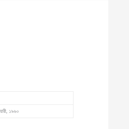
ুয়ারী, ১৯৬০