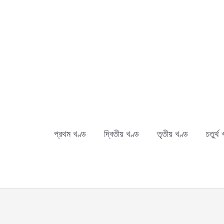
Skip
to
content
প্রথম খণ্ড
দ্বিতীয় খণ্ড
তৃতীয় খণ্ড
চতুর্থ 