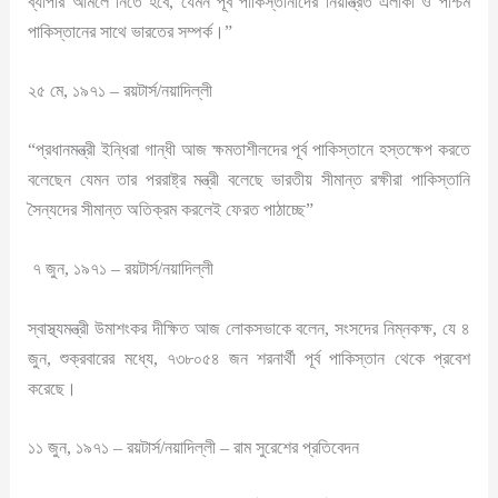
ব্যাপার আমলে নিতে হবে, যেমন পূর্ব পাকিস্তানীদের নিয়ন্ত্রিত এলাকা ও পশ্চিম
পাকিস্তানের সাথে ভারতের সম্পর্ক।”
২৫ মে, ১৯৭১ – রয়টার্স/নয়াদিল্লী
“প্রধানমন্ত্রী ইন্ধিরা গান্ধী আজ ক্ষমতাশীলদের পূর্ব পাকিস্তানে হস্তক্ষেপ করতে
বলেছেন যেমন তার পররাষ্ট্র মন্ত্রী বলেছে ভারতীয় সীমান্ত রক্ষীরা পাকিস্তানি
সৈন্যদের সীমান্ত অতিক্রম করলেই ফেরত পাঠাচ্ছে”
৭ জুন, ১৯৭১ – রয়টার্স/নয়াদিল্লী
স্বাস্থ্যমন্ত্রী উমাশংকর দীক্ষিত আজ লোকসভাকে বলেন, সংসদের নিম্নকক্ষ, যে ৪
জুন, শুক্রবারের মধ্যে, ৭৩৮০৫৪ জন শরনার্থী পূর্ব পাকিস্তান থেকে প্রবেশ
করেছে।
১১ জুন, ১৯৭১ – রয়টার্স/নয়াদিল্লী – রাম সুরেশের প্রতিবেদন