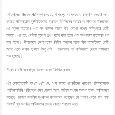
.
গেরিলাদের সামরিক প্রশিক্ষণ দেওয়া, সীমান্তে অস্থিরতায় উস্কানি দেওয়া এবং
ভারতে পাকিস্তানি কূটনীতিকদের প্রবেশে বিধিনিষেধ আরোপের মাধ্যমে ইতিমধ্যে
এর সূচনা হয়েছে। এই সব ঘটনার কারনে দুই দেশের মধ্যে অস্থিরতা তৈরী
করছে। এরপরে, গেরিলা যুদ্ধের গল্প প্রচার করা হচ্ছে এবং নৃশংসতার বানোয়াট গল্প
বলা হচ্ছে। সীমান্তের জেলাগুলোর নিরীহ মানুষের মাঝে নিরাপত্তাহীনতা তৈরী
হচ্ছে এতে অবাক হওয়ার কিছু নেই। এইভাবেই পূর্ব পাকিস্থান থেকে প্রস্থান
শুরু হয়েছে।
সীমানার দাবী সংক্রান্ত সমস্যা ভারত বিবর্ধিত করছে
এটা কৌতুহলোদ্দীপক যে ১৫ই মে, যখন ভারত শরণার্থীদের প্রশ্নে পাকিস্তানকে
প্রতিবাদলিপি পাঠিয়েছে এমন ঘোষনা হলো, রয়টার্স সংবাদ সংস্থা তখন প্রতিবেদন
করেছে একজন ভারতীয় মুখপাত্র কলকাতায় বলেছেন যে পঞ্চাশ থেকে ষাট লক্ষ
শরণার্থী খুব জলদিই পাকিস্তান থেকে ভারতে প্রবেশ করবে।