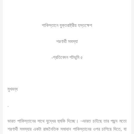
পাকিস্তানে যুক্তরাষ্ট্রীয় হস্তক্ষেপ
শরণার্থী সমস্যা
-প্রতিবেদন পটভূমি ৫
মুখবন্ধ
.
ভারত পাকিস্তানের সাথে যুদ্ধের হুমকি দিচ্ছে। ¬ভারত চাইছে তার পছন্দ মতো
শরণার্থী সমস্যার একটা রাজনৈতিক সমাধান পাকিস্তানের ওপর চাপিয়ে দিতে, যা