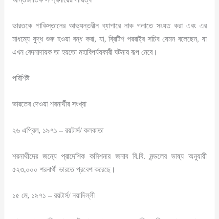
ভারতকে পাকিস্তানের আভ্যন্তরীন ব্যাপারে নাক গলাতে সংযত করা এবং এর
মাধম্যে যুদ্ধ শুরু হওয়া বন্ধ করা, যা, ব্রিটিশ পররাষ্ট্র সচিব যেমন বলেছেন, যা
এখন বেদনাদায়ক তা হয়তো মহাবিপর্যয়কারী ঘটনায় রূপ নেবে।
পরিশিষ্ট
ভারতের দেওয়া শরনার্থীর সংখ্যা
২৬ এপ্রিল, ১৯৭১ – রয়টার্স/ কলকাতা
শরনার্থীদের জন্যে প্রাদেশিক কমিশনার জনাব বি.বি. মন্ডলের ভাষ্য অনুযায়ী
৫২৩,০০০ শরনার্থী ভারতে প্রবেশ করেছে।
১৫ মে, ১৯৭১ – রয়টার্স/ নয়াদিল্লী