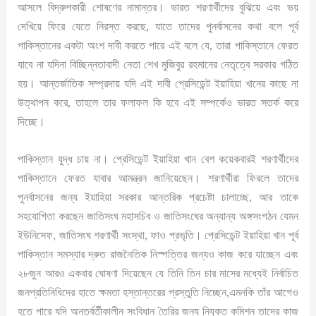
আসলে বিদ্রুপকারী শোষণের নামান্তর। ভারত শরণার্থীদের বুঝিয়ে এবং ভয়
দেখিয়ে ফিরে যেতে নিরস্ত করছে, যাতে তাদের পুনর্বাসনের কথা বলে পূর্ব
পাকিস্তানের একটা অংশ দাবী করতে পারে এই বলে যে, তারা পাকিস্তানে ফেরত
যাবে না যদিনা বিচ্ছিন্নতাবাদী নেতা শেখ মুজিবুর রহমানের নেতৃত্বে সরকার গঠিত
হয়। আন্তর্জাতিক সম্প্রদায় যদি এই দাবী প্রেসিডেন্ট ইয়াহিয়া খানের কাছে না
উত্থাপন করে, তাহলে তার ফলাফল কি হবে এই সম্পর্কেও ভারত সতর্ক করে
দিচ্ছে।
পাকিস্তান যুদ্ধ চায় না। প্রেসিডেন্ট ইয়াহিয়া খান বেশ কয়েকবারই শরণার্থীদের
পাকিস্তানে ফেরত যাবার আমন্ত্রন জানিয়েছেন। শরণার্থীরা ফিরলে তাদের
পুনর্বাসনের জন্য ইয়াহিয়া সরকার আন্তরিক প্রচেষ্টা চালাচ্ছে, আর তাকে
সহযোগিতা করছেন জাতিসংঘ মহাসচিব ও জাতিসংঘের অন্যান্য অঙ্গসংগঠন যেমন
ইউনিসেফ, জাতিসংঘ শরণার্থী সংস্থা, ফাও প্রভৃতি। প্রেসিডেন্ট ইয়াহিয়া খান পূর্ব
পাকিস্তান সমস্যার দ্রুত রাজনৈতিক নিস্পত্তির জন্যও কাজ করে যাচ্ছেন এবং
২৮জুন আরও একবার ঘোষণা দিয়েছেন যে তিনি তিন চার মাসের মধ্যেই নির্বাচিত
জনপ্রতিনিধিদের হাতে ক্ষমতা হস্তান্তরের প্রস্তুতি নিচ্ছেন,এমনকি তাঁর আগেও
হতে পারে যদি অন্তর্বর্তীকালীন সংবিধান তৈরির জন্য নিযুক্ত কমিশন তাদের কাজ