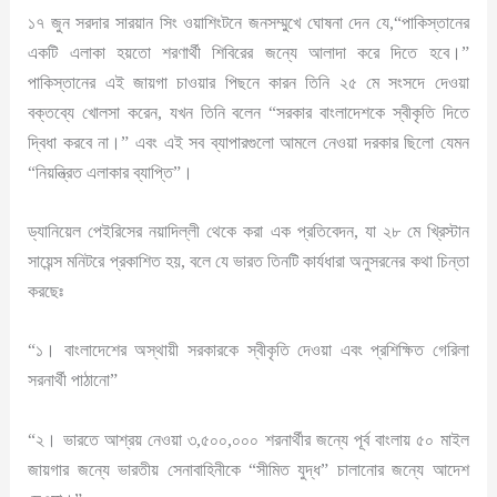
১৭ জুন সরদার সারয়ান সিং ওয়াশিংটনে জনসম্মুখে ঘোষনা দেন যে,“পাকিস্তানের
একটি এলাকা হয়তো শরণার্থী শিবিরের জন্যে আলাদা করে দিতে হবে।”
পাকিস্তানের এই জায়গা চাওয়ার পিছনে কারন তিনি ২৫ মে সংসদে দেওয়া
বক্তব্যে খোলসা করেন, যখন তিনি বলেন “সরকার বাংলাদেশকে স্বীকৃতি দিতে
দ্বিধা করবে না।” এবং এই সব ব্যাপারগুলো আমলে নেওয়া দরকার ছিলো যেমন
“নিয়ন্ত্রিত এলাকার ব্যাপ্তি”।
ড্যানিয়েল পেইরিসের নয়াদিল্লী থেকে করা এক প্রতিবেদন, যা ২৮ মে খ্রিস্টান
সায়েন্স মনিটরে প্রকাশিত হয়, বলে যে ভারত তিনটি কার্যধারা অনুসরনের কথা চিন্তা
করছেঃ
“১। বাংলাদেশের অস্থায়ী সরকারকে স্বীকৃতি দেওয়া এবং প্রশিক্ষিত গেরিলা
সরনার্থী পাঠানো”
“২। ভারতে আশ্রয় নেওয়া ৩,৫০০,০০০ শরনার্থীর জন্যে পূর্ব বাংলায় ৫০ মাইল
জায়গার জন্যে ভারতীয় সেনাবাহিনীকে “সীমিত যুদ্ধ” চালানোর জন্যে আদেশ