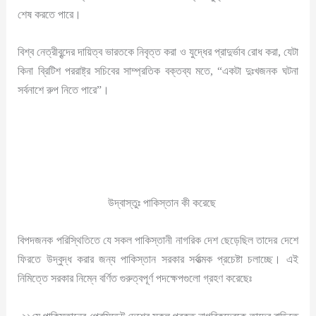
শেষ করতে পারে।
বিশ্ব নেত্রীবৃন্দের দায়িত্ব ভারতকে নিবৃত্ত করা ও যুদ্ধের প্রাদুর্ভাব রোধ করা, যেটা
কিনা ব্রিটিশ পররাষ্ট্র সচিবের সাম্প্রতিক বক্তব্য মতে, “একটা দুঃখজনক ঘটনা
সর্বনাশে রুপ নিতে পারে”।
উদ্বাস্তুঃ পাকিস্তান কী করেছে
বিপদজনক পরিস্থিতিতে যে সকল পাকিস্তানী নাগরিক দেশ ছেড়েছিল তাদের দেশে
ফিরতে উদ্বুদ্ধ করার জন্য পাকিস্তান সরকার সর্বাত্মক প্রচেষ্টা চলাচ্ছে। এই
নিমিত্তে সরকার নিম্নে বর্ণিত গুরুত্বপূর্ণ পদক্ষেপগুলো গ্রহণ করেছেঃ