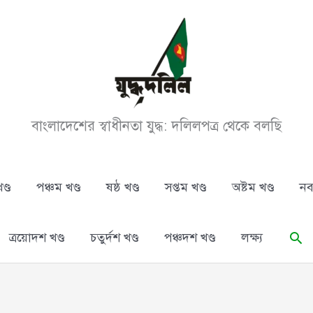
বাংলাদেশের স্বাধীনতা যুদ্ধ: দলিলপত্র থেকে বলছি
ণ্ড
পঞ্চম খণ্ড
ষষ্ঠ খণ্ড
সপ্তম খণ্ড
অষ্টম খণ্ড
নব
Se
ত্রয়োদশ খণ্ড
চতুর্দশ খণ্ড
পঞ্চদশ খণ্ড
লক্ষ্য