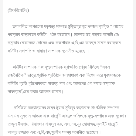
(ষ্টাফরিপোর্টার)
তথাকথিত আগরতলা ষড়যন্ত্র মামলার মুক্তিপ্রাপ্ত দশজন ব্যক্তি “ লাহোর
প্রস্তাব বাস্তবায়ন কমিটি’’ গঠন করেছেন। মামলার দুই নাম্বার আসামী লেঃ
কমান্ডার মোয়াজ্জেম হোসেন এবং করপোরাল এ,বি,এম আবদুস সামাদ যথাক্রমে
কমিটির সভাপতি ও সাধারণ সম্পাদক মনোনীত হয়েছে ।
কমিটির সম্পাদক এবং যুগ্মসম্পাদক স্বাক্ষরিত প্রেস রিলিজে “সকল
রাজনৈতিক’’ ছাত্র,শ্রমিক প্রতিষ্ঠান জনসাধারণ এবং বিশেষ করে যুবসমাজকে
কমিটির প্রতি পৃষ্ঠপোষকতা সাহায্য দান এবং আমাদের এক দফার লক্ষ্যকে
সাফল্যমণ্ডিত করার আবেদন জানান।
কমিটিতে অন্যান্যদের মধ্যে ষ্টুয়ার্ড মুজিবুর রহমানকে সাংগঠনিক সম্পাদক
এম,এস সুলতান আহমদ এবং সার্জেন্ট আবদুল জলিলকে যুগ্ম-সম্পাদক এবং সুবেদার
তাজুল ইসলাম, রিসালদার শাসসুল হক, এস,এস,নূর মোহাম্মদ,ফ্লাইট সার্জেন্ট
আবদূর রাজ্জাক এবং এ,বি,এম,খুরশীদ সদস্য মনোনীত হয়েছেন ।