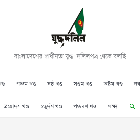
বাংলাদেশের স্বাধীনতা যুদ্ধ: দলিলপত্র থেকে বলছি
ণ্ড
পঞ্চম খণ্ড
ষষ্ঠ খণ্ড
সপ্তম খণ্ড
অষ্টম খণ্ড
নব
Se
ত্রয়োদশ খণ্ড
চতুর্দশ খণ্ড
পঞ্চদশ খণ্ড
লক্ষ্য