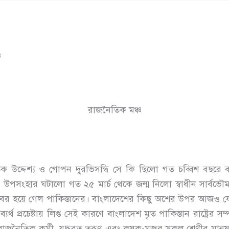
চ
রাজনৈতিক মঞ্চ
তিক উদ্দেশ্য ও গোপন দুরভিসন্ধি সে কি ছিলো গত চব্বিশ বছরে ব
যের উপসংহার ঘটালো গত ২৫ মার্চ থেকে জন্ম নিলো স্বাধীন সার্বভৌম
বর হয়ে গেল পাকিস্তানের। বাংলাদেশের কিছু অশের উপর আজও যে
যর্থ প্রচেষ্টায় লিপ্ত সেই কারণে বাংলাদেশ মৃত পাকিস্তান রাষ্ট্র
রাজনৈতিক কর্মী, যুদ্ধরত তরূণ এবং কৃষক-মজুর সকল শ্রেণীর মান