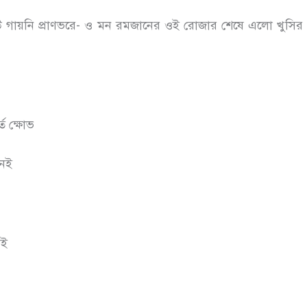
উ গায়নি প্রাণভরে- ও মন রমজানের ওই রোজার শেষে এলো খুসির 
্ত ক্ষোভ
নেই
েই