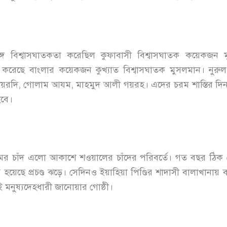
 বিশ্বাসঘাতকতা করেছিল কুফাবাসী বিশ্বাসঘাতক কয়েকজন মুস
তকতা করেছে বাংলার কয়েকজন কুখ্যাত বিশ্বাসঘাতক মুসলমান। নু
ায়রদি, গোলাম আযম, মাহমুদ আলী গয়রহ। এদের চরম শাস্তির দ
হবে।
রমের চাঁদ এলো আকাশে শওয়ালের চাঁদের পরিবর্তে। গত বছর ঠি
ন হয়েছে প্রচণ্ড ঝড়ে। সেদিনও ইয়াহিয়া পিণ্ডির শাদাসী বালাখানায
 মনুষ্যদেহধারী জানোয়ার গোষ্ঠী।