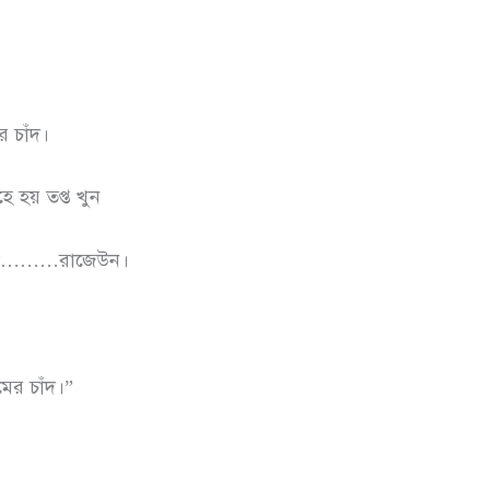
 চাঁদ।
 হয় তপ্ত খুন
ল্লা………রাজেউন।
র চাঁদ।”