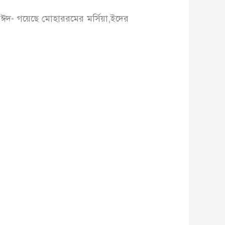
ঈদ- গয়েছে মোহাররমের মর্সিয়া,ইদের