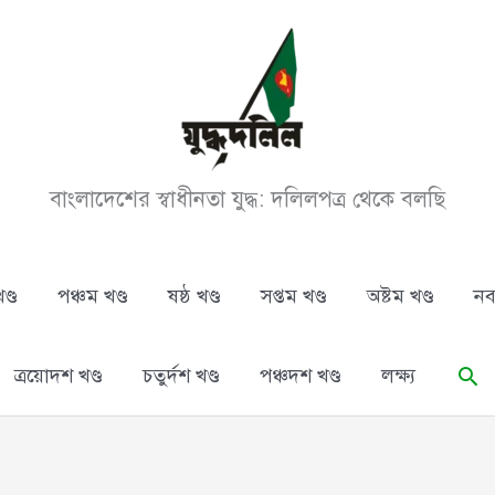
বাংলাদেশের স্বাধীনতা যুদ্ধ: দলিলপত্র থেকে বলছি
ণ্ড
পঞ্চম খণ্ড
ষষ্ঠ খণ্ড
সপ্তম খণ্ড
অষ্টম খণ্ড
নব
Se
ত্রয়োদশ খণ্ড
চতুর্দশ খণ্ড
পঞ্চদশ খণ্ড
লক্ষ্য