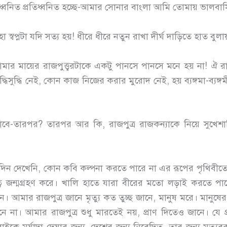
 ধ্বনিত প্রতিধ্বনিত হচ্ছে-আমার সোনার বাংলা আমি তোমায় ভালবাস
্বপ্নটা যদি সত্য হয়! ধীরে ধীরে নতুন রাখা দীর্ঘ দাড়িতে হাত বুলা
র মায়ের রাজপুত্ত্বরটাকে একটু পানসে পানসে মনে হয় না! ঐ রাজ
দ্ধিসুদ্ধি নেই, কোন কাজ নিজের করার মুরোদ নেই, হয় ব্যঙ্গমা-ব্যঙ
ে-তারপর? তারপর আর কি, রাজপুত্র রাজকন্যাকে নিয়ে সুখে
োনদিন দেখেনি, কোন কবি কল্পনা করতে পারে না এর রূপের পৃথিব
ত্ন জন্মগ্রহণ করে। খালি হাতে যারা বীরের মতো লড়াই করতে প
আমার রাজপুত্র জানে মৃত্যু কত তুচ্ছ জানে, মানুষ মরে। মানুষের 
নে না। আমার রাজপুত্র শুধু মারতেই নয়, প্রাণ দিতেও জানে। যে প্