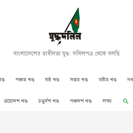
বাংলাদেশের স্বাধীনতা যুদ্ধ: দলিলপত্র থেকে বলছি
ণ্ড
পঞ্চম খণ্ড
ষষ্ঠ খণ্ড
সপ্তম খণ্ড
অষ্টম খণ্ড
নব
Se
ত্রয়োদশ খণ্ড
চতুর্দশ খণ্ড
পঞ্চদশ খণ্ড
লক্ষ্য