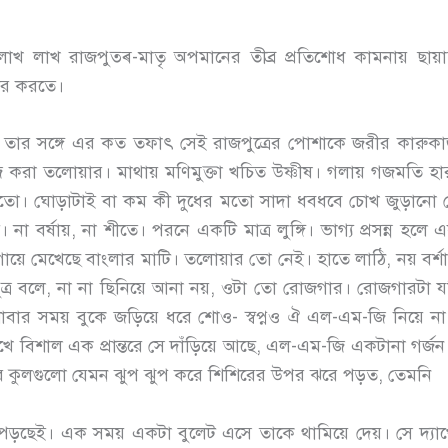
াখ লাখ রাজপুত্ৰ-মাতৃ অপমানের তীব্র প্রতিশোধ কামনায় ছায়াহী
ধার করতে।
ন তার সঙ্গে এর কত তফাৎ সেই রাজপুত্রের পোশাকে জরীর কারুকাজ
করা তলোয়ার। মাথায় মণিমুক্তা খচিত উষ্ণীষ। গলায় গজমতি হার
ুতো। ঘোড়াটাই বা কম কী দুধের মতো সাদা ধবধবে চোখ জুড়ান
না বর্ষায়, না শীতে। পরনে একটি মাত্র লুঙ্গি। ভাগ্য প্রসন্ন হলে
রা গায়ে মেখেছে বাংলার মাটি। তলোয়ার তো নেই। হাতে লাঠি, নয় বর
জপুত্র বলে, না না ছিনিয়ে আনা নয়, ওটা তো রোজগার। রোজগারটা য
ার সময় বুকে জড়িয়ে ধরে শোও- স্বপ্নও ঐ এল-এম-জি নিয়ে না,
েখে বিশাল এক প্রান্তরে সে দাঁড়িয়ে আছে, এল-এম-জি একটানা গর্জ
াছের কুলগুলো যেমন ঝুপ ঝুপ করে শিশিরের উপর ঝরে পড়ত, তেমনি
ড়ছেই। এক সময় একটা বুলেট এসে তাকে থামিয়ে দেয়। সে দ্যাখে