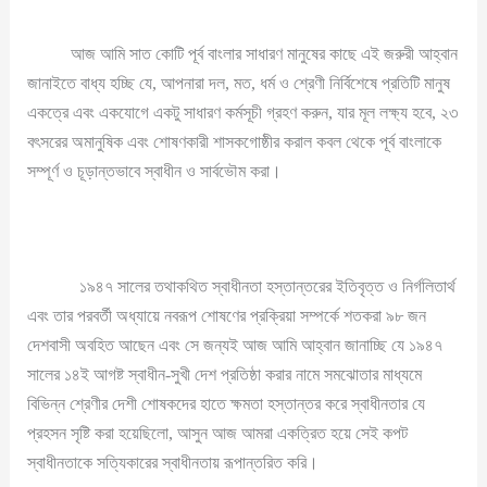
আজ আমি সাত কোটি পূর্ব বাংলার সাধারণ মানুষের কাছে এই জরুরী আহ্বান
জানাইতে বাধ্য হচ্ছি যে, আপনারা দল, মত, ধর্ম ও শ্রেণী নির্বিশেষে প্রতিটি মানুষ
একত্রে এবং একযোগে একটু সাধারণ কর্মসূচী গ্রহণ করুন, যার মূল লক্ষ্য হবে, ২৩
বৎসরের অমানুষিক এবং শোষণকারী শাসকগোষ্ঠীর করাল কবল থেকে পূর্ব বাংলাকে
সম্পূর্ণ ও চূড়ান্তভাবে স্বাধীন ও সার্বভৌম করা।
১৯৪৭ সালের তথাকথিত স্বাধীনতা হস্তান্তরের ইতিবৃত্ত ও নির্গলিতার্থ
এবং তার পরবর্তী অধ্যায়ে নবরূপ শোষণের প্রক্রিয়া সম্পর্কে শতকরা ৯৮ জন
দেশবাসী অবহিত আছেন এবং সে জন্যই আজ আমি আহ্বান জানাচ্ছি যে ১৯৪৭
সালের ১৪ই আগষ্ট স্বাধীন-সুখী দেশ প্রতিষ্ঠা করার নামে সমঝোতার মাধ্যমে
বিভিন্ন শ্রেণীর দেশী শোষকদের হাতে ক্ষমতা হস্তান্তর করে স্বাধীনতার যে
প্রহসন সৃষ্টি করা হয়েছিলো, আসুন আজ আমরা একত্রিত হয়ে সেই কপট
স্বাধীনতাকে সত্যিকারের স্বাধীনতায় রূপান্তরিত করি।