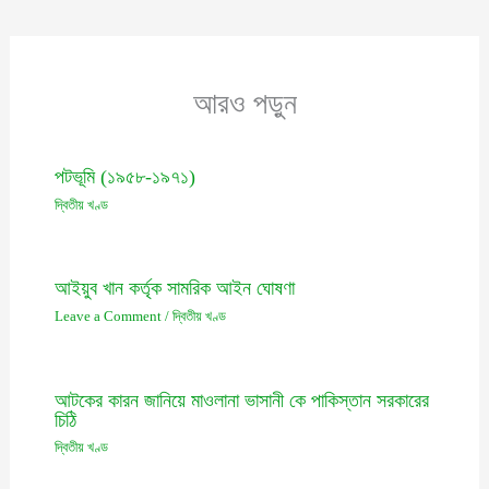
আরও পড়ুন
পটভূমি (১৯৫৮-১৯৭১)
দ্বিতীয় খণ্ড
আইয়ুব খান কর্তৃক সামরিক আইন ঘোষণা
Leave a Comment
/
দ্বিতীয় খণ্ড
আটকের কারন জানিয়ে মাওলানা ভাসানী কে পাকিস্তান সরকারের
চিঠি
দ্বিতীয় খণ্ড