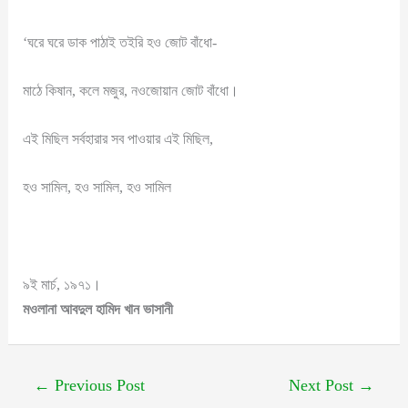
‘ঘরে ঘরে ডাক পাঠাই তইরি হও জোট বাঁধো-
মাঠে কিষান, কলে মজুর, নওজোয়ান জোট বাঁধো।
এই মিছিল সর্বহারার সব পাওয়ার এই মিছিল,
হও সামিল, হও সামিল, হও সামিল
৯ই মার্চ, ১৯৭১।
মওলানা আবদুল হামিদ খান ভাসানী
←
Previous Post
Next Post
→