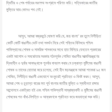
দ্বিতীয় ও শেষ পর্যায়ের মরণপথ সংগ্রামে পরিণত করি। সত্যিকারের জাতীয়
মুক্তির আর কোনও পথ নেই।
আসুন, আমরা বজ্রকন্ঠে ঘোষণা করি যে, জয় বাংলা’ রব তুলে নিপীড়িত
কোটি কোটি বাঙালীর ভোট তথা সমর্থন নিয়ে সেই শক্তির বিনিময়ে পশ্চিম
পাকিস্থানের শোষক ও সামরিক শাসকদের সাথে হাত মিলিয়ে যেনতেন প্রকারের
একটা আপোস ও সমঝোতার সরকার গঠনপূর্বক শোষিত বাঙালীর আত্মনিয়ন্ত্রণের
দ্বিধাহীন ও দুর্বার আকাঙ্খাকে পুনর্বার বানচাল করার যে চক্রান্ত মুষ্টিমেয় বাঙালী
শোষক ও তাদের হোতারা করে চলেছে, সেই হীন ষড়যন্ত্রকে আমরা শতকরা ৯৫ জন
শোষিত, নিপীড়িত বাঙালী একযোগে অংকুরেই প্রতিহত ও বিনষ্ট করব। আসুন,
আমরা শেষ ও চূড়ান্ত বারের মত পূর্ব বাংলার জাতীয় মুক্তি ও স্বাধীনতা রক্ষার
আন্দোলনে একত্রিত হই এবং পশ্চিম পাকিস্থানী সাম্রাজ্যবাদী ও মুষ্টিমেয় বাঙালী
শোষকের শত বাঁধা-বিপত্তি ও আক্রমণকে প্রতিহত করে জয়যাত্রা শুরু করি।