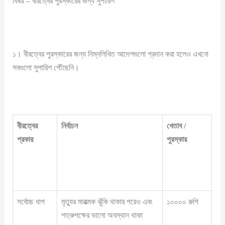
বিষয় – বীরত্বের পুরস্কারের জন্য সুপারিশ
১। বীরত্বের পুরস্কারের জন্য নিম্নলিখিত আদেশগুলো প্রদান করা হলেও এখনো
সবগুলো সুপারিশ পৌঁছেনি।
বীরত্বের
নির্বাচন
খেতাব /
প্রকার
পুরস্কার
সর্বোচ্চ ধাপ
মৃত্যুর মারাত্মক ঝুঁকি থাকার পরেও এবং
১০০০০ রুপি
শত্রুপক্ষের ভালো অবস্থান থাকা