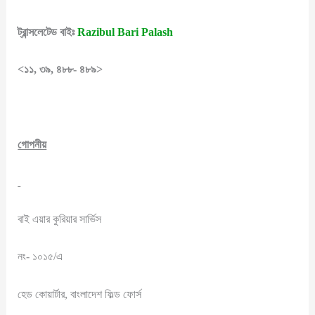
ট্রান্সলেটেড বাইঃ
Razibul Bari Palash
<১১, ৩৯, ৪৮৮- ৪৮৯>
গোপনীয়
বাই এয়ার কুরিয়ার সার্ভিস
নং- ১০১৫/এ
হেড কোয়ার্টার, বাংলাদেশ ফিল্ড ফোর্স