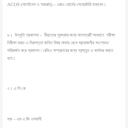
ACOS (পার্সোনেল ও সরবরাহ) – এরাও বোর্ডের সেক্রেটারি থাকবেন।
৬। উদ্ধৃতি প্রকাশনা – বীরত্বের পুরস্কার জন্য মানপত্রটি সাবধানে পরীক্ষা
নিরীক্ষা করত ও নিরাপত্তা জনিত বিষয় মাথায় রেখে প্রয়োজনীয় সংশোধন/
পরিমার্জন করে প্রকাশন / রেডিও সম্প্রচারের জন্য প্রস্তুত ও কার্যকর করতে
হবে।
৭। এ সি কে
স্বা – এম এ জি ওসমানী