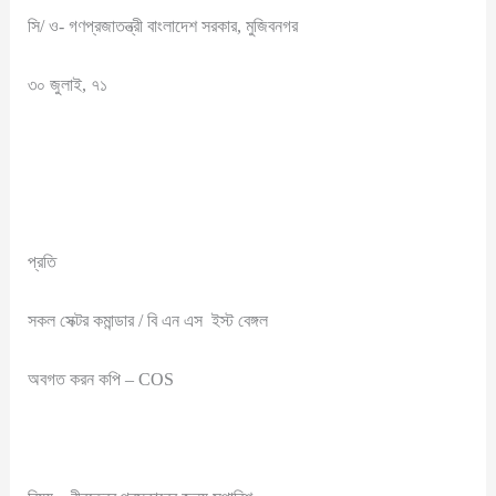
সি/ ও- গণপ্রজাতন্ত্রী বাংলাদেশ সরকার, মুজিবনগর
৩০ জুলাই, ৭১
প্রতি
সকল সেক্টর কমান্ডার / বি এন এস ইস্ট বেঙ্গল
অবগত করন কপি – COS