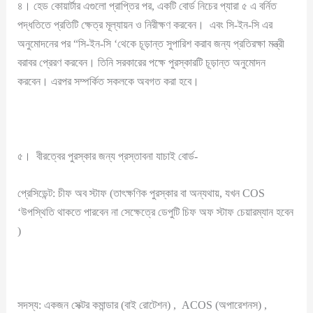
৪। হেড কোয়ার্টার এগুলো প্রাপ্তির পর, একটি বোর্ড নিচের প্যারা ৫ এ বর্নিত
পদ্ধতিতে প্রতিটি ক্ষেত্র মূল্যায়ন ও নিরীক্ষণ করবেন। এবং সি-ইন-সি এর
অনুমোদনের পর “সি-ইন-সি ‘থেকে চূড়ান্ত সুপারিশ করাব জন্য প্রতিরক্ষা মন্ত্রী
বরাবর প্রেরণ করবেন। তিনি সরকারের পক্ষে পুরস্কারটি চূড়ান্ত অনুমোদন
করবেন। এরপর সম্পর্কিত সকলকে অবগত করা হবে।
৫। বীরত্বের পুরস্কার জন্য প্রস্তাবনা যাচাই বোর্ড-
প্রেসিডেন্ট: চীফ অব স্টাফ (তাৎক্ষণিক পুরস্কার বা অন্যথায়, যখন COS
‘উপস্থিতি থাকতে পারবেন না সেক্ষেত্রে ডেপুটি চিফ অফ স্টাফ চেয়ারম্যান হবেন
)
সদস্য: একজন সেক্টর কমান্ডার (বাই রোটেশন) , ACOS (অপারেশনস) ,