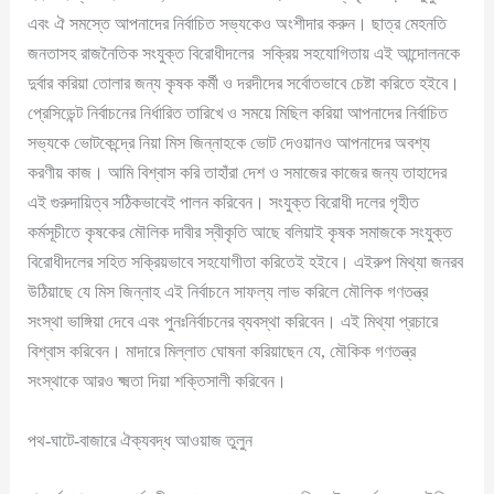
এবং ঐ সমস্তে আপনাদের নির্বাচিত সভ্যকেও অংশীদার করুন। ছাত্র মেহনতি
জনতাসহ রাজনৈতিক সংযুক্ত বিরোধীদলের সক্রিয় সহযোগিতায় এই আন্দোলনকে
দুর্বার করিয়া তোলার জন্য কৃষক কর্মী ও দরদীদের সর্বোতভাবে চেষ্টা করিতে হইবে।
প্রেসিডেন্ট নির্বাচনের নির্ধারিত তারিখে ও সময়ে মিছিল করিয়া আপনাদের নির্বাচিত
সভ্যকে ভোটকেন্দ্রে নিয়া মিস জিন্নাহকে ভোট দেওয়ানও আপনাদের অবশ্য
করণীয় কাজ। আমি বিশ্বাস করি তাহাঁরা দেশ ও সমাজের কাজের জন্য তাহাদের
এই গুরুদায়িত্ব সঠিকভাবেই পালন করিবেন। সংযুক্ত বিরোধী দলের গৃহীত
কর্মসূচীতে কৃষকের মৌলিক দাবীর স্বীকৃতি আছে বলিয়াই কৃষক সমাজকে সংযুক্ত
বিরোধীদলের সহিত সক্রিয়ভাবে সহযোগীতা করিতেই হইবে। এইরুপ মিথ্যা জনরব
উঠিয়াছে যে মিস জিন্নাহ এই নির্বাচনে সাফল্য লাভ করিলে মৌলিক গণতন্ত্র
সংস্থা ভাঙ্গিয়া দেবে এবং পুনঃনির্বাচনের ব্যবস্থা করিবেন। এই মিথ্যা প্রচারে
বিশ্বাস করিবেন। মাদারে মিল্লাত ঘোষনা করিয়াছেন যে, মৌকিক গণতন্ত্র
সংস্থাকে আরও ক্ষ্মতা দিয়া শক্তিসালী করিবেন।
পথ-ঘাটে-বাজারে ঐক্যবদ্ধ আওয়াজ তুলুন