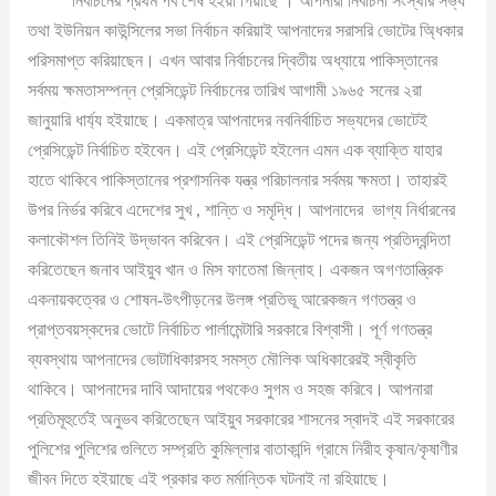
নির্বাচনের প্রথম পর্ব শেষ হইয়া গিয়াছে । আপনারা নির্বাচনী সংস্থার সভ্য
তথা ইউনিয়ন কাউন্সিলের সভা নির্বাচন করিয়াই আপনাদের সরাসরি ভোটের অ্ধিকার
পরিসমাপ্ত করিয়াছেন। এখন আবার নির্বাচনের দ্বিতীয় অধ্যায়ে পাকিস্তানের
সর্বময় ক্ষমতাসম্পন্ন প্রেসিডেন্ট নির্বাচনের তারিখ আগামী ১৯৬৫ সনের ২রা
জানুয়ারি ধার্য্য হইয়াছে। একমাত্র আপনাদের নবনির্বাচিত সভ্যদের ভোটেই
প্রেসিডেন্ট নির্বাচিত হইবেন। এই প্রেসিডেন্ট হইলেন এমন এক ব্যাক্তি যাহার
হাতে থাকিবে পাকিস্তানের প্রশাসনিক যন্ত্র পরিচালনার সর্বময় ক্ষমতা। তাহারই
উপর নির্ভর করিবে এদেশের সুখ , শান্তি ও সমৃদ্ধি। আপনাদের ভাগ্য নির্ধারনের
কলাকৌশল তিনিই উদ্ভাবন করিবেন। এই প্রেসিডেন্ট পদের জন্য প্রতিদ্বন্দিতা
করিতেছেন জনাব আইয়ুব খান ও মিস ফাতেমা জিন্নাহ। একজন অগণতান্ত্রিক
একনায়কত্বের ও শোষন-উৎপীড়নের উলঙ্গ প্রতিভূ আরেকজন গণতন্ত্র ও
প্রাপ্তবয়স্কদের ভোটে নির্বাচিত পার্লামেন্টারি সরকারে বিশ্বাসী। পূর্ণ গণতন্ত্র
ব্যবস্থায় আপনাদের ভোটাধিকারসহ সমস্ত মৌলিক অধিকারেরই স্বীকৃতি
থাকিবে। আপনাদের দাবি আদায়ের পথকেও সুগম ও সহজ করিবে। আপনারা
প্রতিমূহুর্তেই অনুভব করিতেছেন আইয়ুব সরকারের শাসনের স্বাদই এই সরকারের
পুলিশের পুলিশের গুলিতে সম্প্রতি কুমিল্লার বাতাকান্দি গ্রামে নিরীহ কৃষান/কৃষাণীর
জীবন দিতে হইয়াছে এই প্রকার কত মর্মান্তিক ঘটনাই না রহিয়াছে।