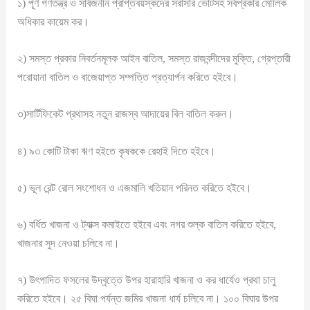
১) পূর্ণ গণতন্ত্র ও সার্বজনীন প্রাপ্তবয়স্কদের সরাসরি ভোটসহ সর্বপ্রকার মৌলিক
অধিকার কায়েম কর।
২) সমস্ত প্রকার নিবর্তনমূলক আইন বাতিল, সমস্ত রাজবন্দীদের মুক্তি, গ্রেপ্তারী
পরোয়ানা বাতিল ও বাজেয়াপ্ত সম্পত্তি প্রত্যার্পন করিতে হইবে।
৩)সার্টিফিকেট প্রথাসহ নতুন রাজস্ব আদায়ের বিল বাতিল করুন।
৪) ৯৩ কোটি টাকা ঋণ হইতে কৃষককে রেহাই দিতে হইবে।
৫) ভূল রেন্ট রোল সংশোধন ও এজমালি খতিয়ান পরিনত করিতে হইবে।
৬) বর্ধিত খাজনা ও ট্যাক্স কমাইতে হইবে এবং নগর শুল্ক বাতিল করিতে হইবে,
খাজনার সুদ নেওয়া চলিবে না।
৭) উৎপাদিত ফসলের উদ্বৃত্তে উপর হারাহারি খাজনা ও কর ধার্যেও প্রথা চালু
করিতে হইবে। ২৫ বিঘা পর্যন্ত জমির খাজনা ধার্য চলিবে না। ১০০ বিঘার উপর