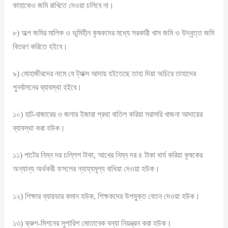
কাহাকেও জমি রাখিতে দেওয়া চলিবে না।
৮) অল্প জমির মালিক ও ভূমিহীন কৃষকদের মধ্যে সরকারী খাস জমি ও উদ্বৃত্ত জমি
বিতরণ করিতে হইবে।
৯) মোহাজীরদের নামে যে ট্যাক্স আদায় হইতেছে তাহা দিয়া অচিরে তাহাদের
পুনর্বাসনের ব্যাবস্থা হইবে।
১০) হাট-বাজারের ও জলার ইজারা প্রথা বাতিল করিয়া সরাসরি খাজনা আদায়ের
ব্যাবস্থা করা হউক।
১১) পাটের নিম্ন দর চল্লিশ টাকা, আখের নিম্ন দর ৪ টাকা ধার্য করিয়া কৃষকের
অন্যান্য অর্থকরী ফসলের ন্যায্যমূল্য বাধিয়া দেওয়া হউক।
১২) শিক্ষার ব্যায়ভার কমান হউক, শিক্ষকদের উপযুক্ত বেতন দেওয়া হউক।
১৩) ক্রুগ-মিশনের সুপারিশ মোতাবেক বন্যা নিয়ন্ত্রন করা হউক।