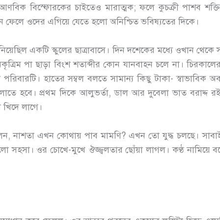
ি আণবিক বিস্ফোরকের চাইতেও মারাত্মক; ফলে কুচক্রী পাশব শক্তির 
 ফেলে ওদের এগিয়ে যেতে হলো অনিশ্চিত ভবিষ্যতের দিকে।
য়েছিল একটি স্কুলের ছাত্রাবাসে। দিন দশেকের মধ্যে ওখান থেকে 
রিম পা ছাড়া বিংশ শতাব্দীর কোন যানবাহন চলে না। চিরকালের প
ে পরিবারটি। হাতের সম্বল বলতে সামান্য কিছু টাকা- স্বাভাবিক অব
লাতে হবে। প্রথম দিকে আলুভর্তা, ডাল আর দুবেলা ভাত বরাদ্দ রইল,
 খিদে লাগে।
নাশতা এখন কোথায় পাব মামণি? এখন তো যুদ্ধ চলছে। সাবাইকে 
ো সহসা। ওর চোখে-মুখে ঔজ্জ্বলতার ছোঁয়া লাগল। কণ্ঠ নামিয়ে বল্ল