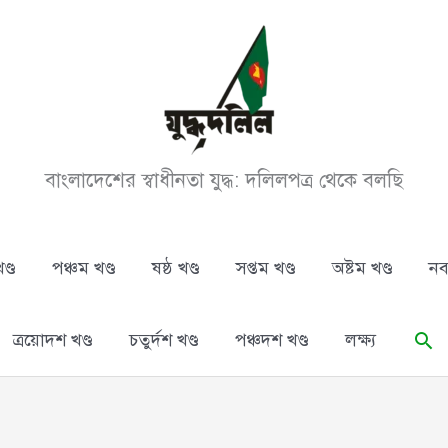
বাংলাদেশের স্বাধীনতা যুদ্ধ: দলিলপত্র থেকে বলছি
ণ্ড
পঞ্চম খণ্ড
ষষ্ঠ খণ্ড
সপ্তম খণ্ড
অষ্টম খণ্ড
নব
Se
ত্রয়োদশ খণ্ড
চতুর্দশ খণ্ড
পঞ্চদশ খণ্ড
লক্ষ্য