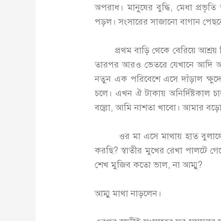
অপরাধ। মানুষের বুদ্ধি, মেধা প্রভৃত
পড়ল। সংসারের সাজানো বাগান পেছনে
প্রথম বাড়ি থেকে বেরিয়ে আশ্রয় নি
তারপর আরও ভেতরে যেখানে আদি অকৃত্
নতুন এক পরিবেশে এসে দাঁড়াল ক্ষুদ
চলে। এখন ঐ টাকায় অনির্দিষ্টকাল চা
বল্লো, আমি নাশতা খাবো। আমার বড়ো
ওর মা এসে মাথায় হাত বুলালেন, 
করছি? স্বাতীর মুখের রেখা পালটে গেল
শেখ মুজিব কতো ভাল, না আম্মু?
আম্মু মাথা নাড়লেন।