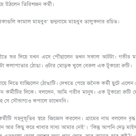
়ে উঠলেন তিরিশজন কর্মী।
থিকাগুলি কামাল মাহবুব’ ছদ্মনামে মাহবুব তালুকদার রচিত।
ঠীতে ভর দিয়ে যখন এসে পৌঁছালেন তখন সকাল আটটা। গভীর মম
একটা কলাপাতার ঠোঙা। ওটার মোড়ক খুলে বেরুল এক টুকরো রুটি।
 দিতে যাচ্ছিলেন ঠোঙাটি। দেখতে পেয়ে জনৈক কর্মী ছুটে এলেন
েন কর্মীটির দিকে। বললেন, আমি গরীব মানুষ। এক টুকরো রুটি দে
্লাহ সে সৌভাগ্যও কপালে রাখেননি।
নুভূতির স্বরে জিজ্ঞেস করলেন। গ্রামের নাম বললেন বৃদ্ধ। 
এখন আর কিছু করে খাবার সাধ্য আমার নেই’। ‘কিন্তু আপনি দেড় মাই
র এতগুলো ছেলে দেশের জন্য প্রাণ দেবে, আর আমার হবে কষ্ট?’ এ