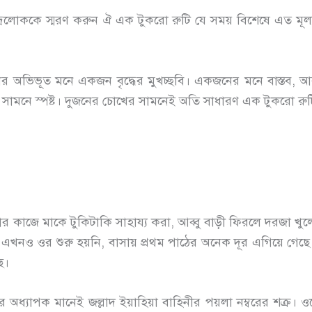
ধ ভদ্রলোককে স্মরণ করুন ঐ এক টুকরো রুটি যে সময় বিশেষে এত ম
ের অভিভূত মনে একজন বৃদ্ধের মুখচ্ছবি। একজনের মনে বাস্তব, 
 সামনে স্পষ্ট। দুজনের চোখের সামনেই অতি সাধারণ এক টুকরো রুট
ন্নার কাজে মাকে টুকিটাকি সাহায্য করা, আব্বু বাড়ী ফিরলে দরজা খুল
া এখনও ওর শুরু হয়নি, বাসায় প্রথম পাঠের অনেক দূর এগিয়ে গেছ
ে।
ক মানেই জল্লাদ ইয়াহিয়া বাহিনীর পয়লা নম্বরের শক্র। ওদে