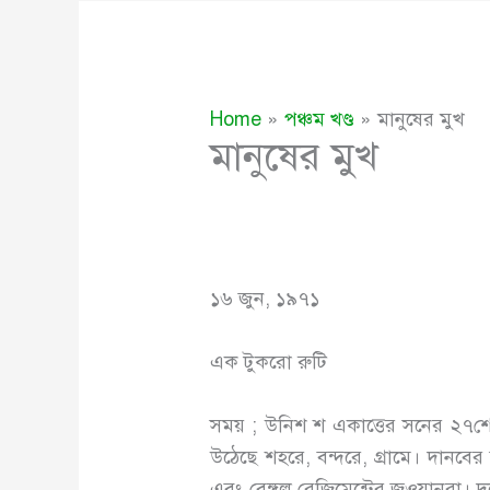
Home
পঞ্চম খণ্ড
মানুষের মুখ
মানুষের মুখ
১৬ জুন, ১৯৭১
এক টুকরো রুটি
সময় ; উনিশ শ একাত্তের সনের ২৭শে মার
উঠেছে শহরে, বন্দরে, গ্রামে। দানবের
এবং বেঙ্গল রেজিমেন্টের জওয়ানরা। দল