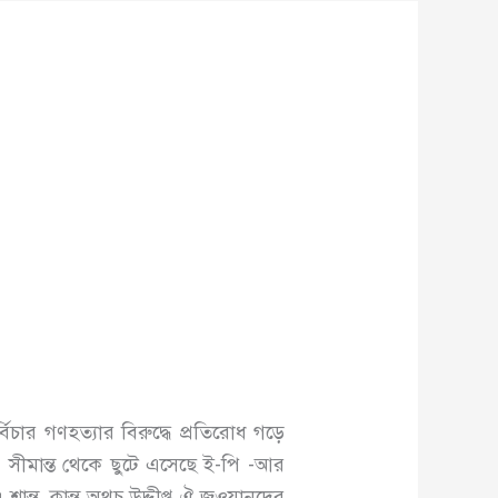
বিচার গণহত্যার বিরুদ্ধে প্রতিরোধ গড়ে
ী। সীমান্ত থেকে ছুটে এসেছে ই-পি -আর
্ত, ক্লান্ত অথচ উদ্দীপ্ত ঐ জওয়ানদের