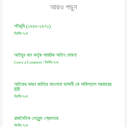
আরও পড়ুন
পটভূমি (১৯৫৮-১৯৭১)
দ্বিতীয় খণ্ড
আইয়ুব খান কর্তৃক সামরিক আইন ঘোষণা
Leave a Comment
/
দ্বিতীয় খণ্ড
আটকের কারন জানিয়ে মাওলানা ভাসানী কে পাকিস্তান সরকারের
চিঠি
দ্বিতীয় খণ্ড
রাজনৈতিক নেতৃবৃন্দ গ্রেফতার
দ্বিতীয় খণ্ড