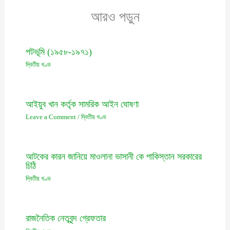
আরও পড়ুন
পটভূমি (১৯৫৮-১৯৭১)
দ্বিতীয় খণ্ড
আইয়ুব খান কর্তৃক সামরিক আইন ঘোষণা
Leave a Comment
/
দ্বিতীয় খণ্ড
আটকের কারন জানিয়ে মাওলানা ভাসানী কে পাকিস্তান সরকারের
চিঠি
দ্বিতীয় খণ্ড
রাজনৈতিক নেতৃবৃন্দ গ্রেফতার