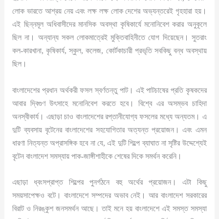
লোক ভারতে আশ্রয় নেয় এবং লক্ষ লক্ষ লোক দেশের অভ্যন্তরেই গৃহহারা হয়।
এই ছিন্নমূল অধিবাসীদের মানসিক অবস্থা কৃষিকার্যে মনোনিবেশ করার অনুকূলে
ছিল না। অন্যান্য সকল লোকমাত্রেই মুক্তিবাহিনীতে যোগ দিয়েছেন। সুতরাং
কল-কারখানা, কৃষিকার্য, স্কুল, কলেজ, কোর্টকাচারী প্রভৃতি সবকিছু বন্ধ অবস্থায়
ছিল।
বাংলাদেশের প্রধান অর্থকরী ফসল স্বর্ণতন্তু পাট। এই পাটচাষের প্রতি কৃষকদের
আবার দ্বিগুণ উৎসাহে মনোনিবেশ করতে হবে। বিশ্বে এর অসম্ভব চাহিদা
অনস্বীকার্য। এছাড়া চাও বাংলাদেশের রপ্তানীযোগ্য ফসলের মধ্যে অন্যতম। এ
দুটি ব্যবসায় বৃটেনের বাংলাদেশের সহযোগিতার অত্যন্ত প্রয়োজন। এবং এমন
ধারণা নিত্যন্ত অপ্রাসঙ্গিক হবে না যে, এই দুটি শিল্পে ব্যাঘাত না সৃষ্টির উদ্দেশ্যেই
বৃটেন বাংলাদেশ সমস্যায় পাক-জাঙ্গীশাহীকে শেষের দিকে সমর্থন করেনি।
এছাড়া ধ্বংসপ্রাপ্ত শিল্পের পুনর্গঠনে বহু অর্থের প্রয়োজন। এটা কিছু
সময়সাপেক্ষও বটে। বাংলাদেশে সম্পদের অভাব নেই। আর বাংলাদেশ সরকারের
বিরাট ও নিরঙ্কুশ জনসমর্থন আছে। তাই মনে হয় বাংলাদেশে এই সমস্ত সমস্যা