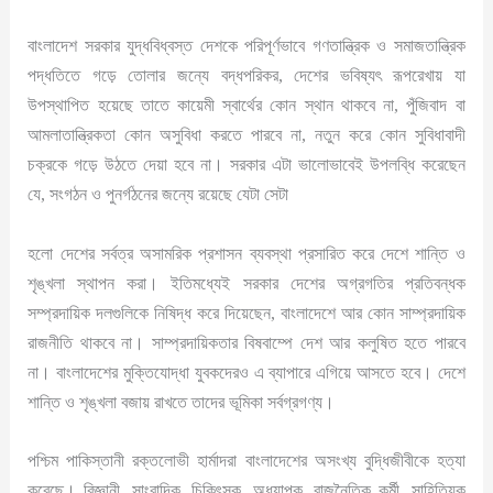
বাংলাদেশ সরকার যুদ্ধবিধ্বস্ত দেশকে পরিপূর্ণভাবে গণতান্ত্রিক ও সমাজতান্ত্রিক
পদ্ধতিতে গড়ে তোলার জন্যে বদ্ধপরিকর, দেশের ভবিষ্যৎ রূপরেখায় যা
উপস্থাপিত হয়েছে তাতে কায়েমী স্বার্থের কোন স্থান থাকবে না, পুঁজিবাদ বা
আমলাতান্ত্রিকতা কোন অসুবিধা করতে পারবে না, নতুন করে কোন সুবিধাবাদী
চক্রকে গড়ে উঠতে দেয়া হবে না। সরকার এটা ভালোভাবেই উপলব্ধি করেছেন
যে, সংগঠন ও পুনর্গঠনের জন্যে রয়েছে যেটা সেটা
হলো দেশের সর্বত্র অসামরিক প্রশাসন ব্যবস্থা প্রসারিত করে দেশে শান্তি ও
শৃঙ্খলা স্থাপন করা। ইতিমধ্যেই সরকার দেশের অগ্রগতির প্রতিবন্ধক
সম্প্রদায়িক দলগুলিকে নিষিদ্ধ করে দিয়েছেন, বাংলাদেশে আর কোন সাম্প্রদায়িক
রাজনীতি থাকবে না। সাম্প্রদায়িকতার বিষবাম্পে দেশ আর কলুষিত হতে পারবে
না। বাংলাদেশের মুক্তিযোদ্ধা যুবকদেরও এ ব্যাপারে এগিয়ে আসতে হবে। দেশে
শান্তি ও শৃঙ্খলা বজায় রাখতে তাদের ভূমিকা সর্বগ্রগণ্য।
পশ্চিম পাকিস্তানী রক্তলোভী হার্মাদরা বাংলাদেশের অসংখ্য বুদ্ধিজীবীকে হত্যা
করেছে। বিজ্ঞানী, সাংবাদিক, চিকিৎসক, অধ্যাপক, রাজনৈতিক কর্মী, সাহিত্যিক