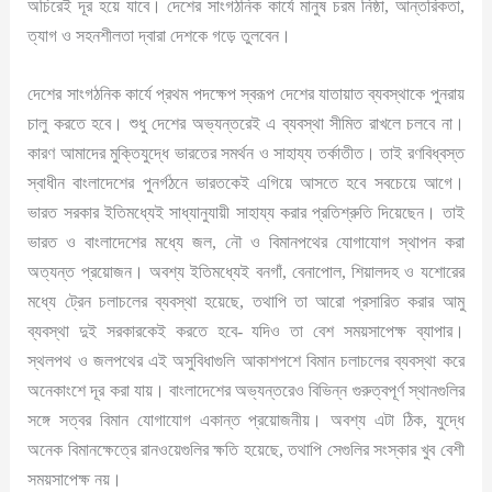
অচিরেই দূর হয়ে যাবে। দেশের সাংগঠনিক কার্যে মানুষ চরম নিষ্ঠা, আন্তরিকতা,
ত্যাগ ও সহনশীলতা দ্বারা দেশকে গড়ে তুলবেন।
দেশের সাংগঠনিক কার্যে প্রথম পদক্ষেপ স্বরূপ দেশের যাতায়াত ব্যবস্থাকে পুনরায়
চালু করতে হবে। শুধু দেশের অভ্যন্তরেই এ ব্যবস্থা সীমিত রাখলে চলবে না।
কারণ আমাদের মুক্তিযুদ্ধে ভারতের সমর্থন ও সাহায্য তর্কাতীত। তাই রণবিধ্বস্ত
স্বাধীন বাংলাদেশের পুনর্গঠনে ভারতকেই এগিয়ে আসতে হবে সবচেয়ে আগে।
ভারত সরকার ইতিমধ্যেই সাধ্যানুযায়ী সাহায্য করার প্রতিশ্রুতি দিয়েছেন। তাই
ভারত ও বাংলাদেশের মধ্যে জল, নৌ ও বিমানপথের যোগাযোগ স্থাপন করা
অত্যন্ত প্রয়োজন। অবশ্য ইতিমধ্যেই বনগাঁ, বেনাপোল, শিয়ালদহ ও যশোরের
মধ্যে ট্রেন চলাচলের ব্যবস্থা হয়েছে, তথাপি তা আরো প্রসারিত করার আমু
ব্যবস্থা দুই সরকারকেই করতে হবে- যদিও তা বেশ সময়সাপেক্ষ ব্যাপার।
স্থলপথ ও জলপথের এই অসুবিধাগুলি আকাশপশে বিমান চলাচলের ব্যবস্থা করে
অনেকাংশে দূর করা যায়। বাংলাদেশের অভ্যন্তরেও বিভিন্ন গুরুত্বপূর্ণ স্থানগুলির
সঙ্গে সত্বর বিমান যোগাযোগ একান্ত প্রয়োজনীয়। অবশ্য এটা ঠিক, যুদ্ধে
অনেক বিমানক্ষেত্রে রানওয়েগুলির ক্ষতি হয়েছে, তথাপি সেগুলির সংস্কার খুব বেশী
সময়সাপেক্ষ নয়।