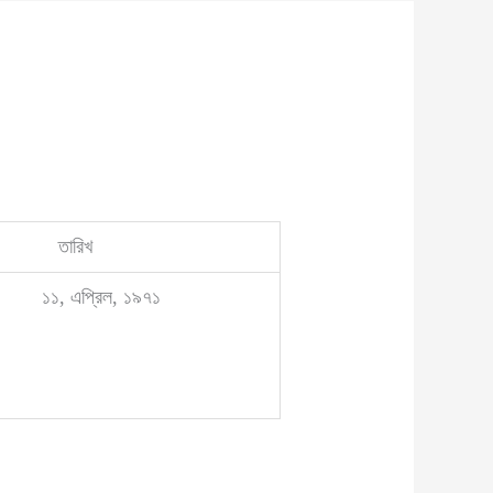
রিখ
এপ্রিল, ১৯৭১