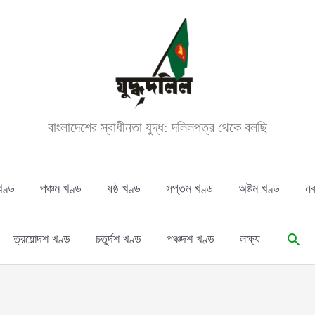
বাংলাদেশের স্বাধীনতা যুদ্ধ: দলিলপত্র থেকে বলছি
খণ্ড
পঞ্চম খণ্ড
ষষ্ঠ খণ্ড
সপ্তম খণ্ড
অষ্টম খণ্ড
নব
Sear
ত্রয়োদশ খণ্ড
চতুর্দশ খণ্ড
পঞ্চদশ খণ্ড
লক্ষ্য