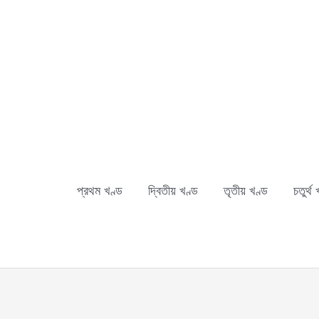
Skip
to
content
প্রথম খণ্ড
দ্বিতীয় খণ্ড
তৃতীয় খণ্ড
চতুর্থ 