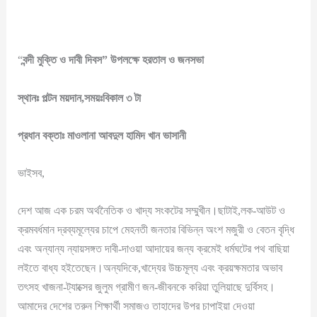
“
বন্দী
মুক্তি
ও
দাবী
দিবস
”
উপলক্ষে
হরতাল
ও
জনসভা
স্থানঃ
পল্টন
ময়দান
,
সময়ঃবিকাল
৩
টা
প্রধান
বক্তাঃ
মাওলানা
আবদুল
হামিদ
খান
ভাসানী
ভাইসব,
দেশ আজ এক চরম অর্থনৈতিক ও খাদ্য সংকটের সম্মুখীন।ছাটাই,লক-আউট ও
ক্রমবর্ধমান দ্রব্যমূল্যের চাপে মেহনতী জনতার বিভিন্ন অংশ মজুরী ও বেতন বৃদ্ধি
এবং অন্যান্য ন্যায়সঙ্গত দাবী-দাওয়া আদায়ের জন্য ক্রমেই ধর্মঘটের পথ বাছিয়া
লইতে বাধ্য হইতেছেন।অন্যদিকে,খাদ্যের উচ্চমূল্য এবং ক্রয়ক্ষমতার অভাব
তৎসহ খাজনা-ট্যাক্সের জুলুম গ্রামীণ জন-জীবনকে করিয়া তুলিয়াছে দুর্বিসহ।
আমাদের দেশের তরুন শিক্ষার্থী সমাজও তাহাদের উপর চাপাইয়া দেওয়া