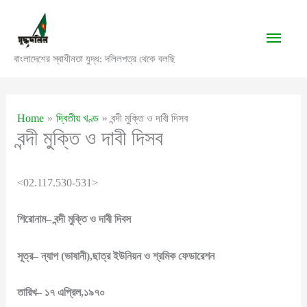
Skip
to
Main
content
বাংলাদেশের স্বাধীনতা যুদ্ধ: দলিলপত্র থেকে বলছি
Men
Home
দ্বিতীয় খণ্ড
বন্দী মুক্তি ও দাবী দিসব
বন্দী মুক্তি ও দাবী দিসব
<02.117.530-531>
শিরোনাম
–
বন্দী
মুক্তি
ও
দাবী
দিবস
সূত্র
–
ন্যাপ
(
ভাষানী
),
ছাত্র
ইউনিয়ন
ও
শ্রমিক
ফেডারেশন
তারিখ
–
১৭
এপ্রিল
,
১৯৭০