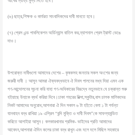
আখের ন্যায্য মুল্য দিতে হবে।
(৬) ছাত্র,শিক্ষক ও কার্যরত সাংবাদিকদের দাবী মানতে হবে।
(৭) প্রেস এন্ড পাবলিকেশন অর্ডিন্যান্স বাতিল কর,ন্যাশনাল প্রেস ট্রাস্ট ভেঙে
দাও।
উপরোক্ত দাবীগুলো আমাদের দেশের – কৃষকসহ জনতার সকল অংশের জন্য
জরুরী দাবী । আসুন আমরা ঐক্যবদ্ধভাবে ঐ দিবস পালনের মধ্য দিয়া এমন এক
গণ-আন্দোলনের সূচনা করি যাহা গণ-অধিকারের বিরূদ্ধে নতুনভাবে যে চক্রান্ত শুরু
হইয়াছে উহাকে ব্যর্থ করিয়া দিবে।ঢাকা শহরের রিক্সা,স্কুটার,বাস চালক মালিকদের
নিকট আমাদের অনুরোধ,আপনারা ঐ দিন সকাল ৬ টা হইতে বেলা ১ টা পর্যন্ত
যানবাহন বন্ধ রাখিয়া ১৯ এপ্রিল “বন্দি মুক্তি ও দাবী দিবস”কে সাফল্যমন্ডিত
করিতে আগাইয়া আসুন। কলকারখানার শ্রমিক- ভাইদের প্রতি আমাদের
আবেদন,আপনারা ঐদিন কলের চাকা বন্ধ রাখুন এবং দলে দলে মিছিল সহকারে