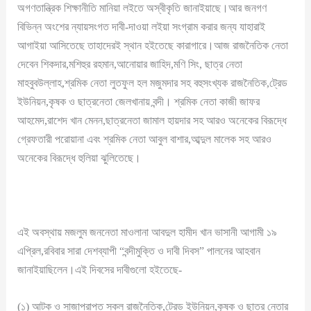
অগণতান্ত্রিক শিক্ষানীতি মানিয়া লইতে অস্বীকৃতি জানাইয়াছে।আর জনগণ
বিভিন্ন অংশের ন্যায়সংগত দাবী-দাওয়া লইয়া সংগ্রাম করার জন্য যাহারাই
আগাইয়া আসিতেছে তাহাদেরই স্থান হইতেছে কারাগারে।আজ রাজনৈতিক নেতা
দেবেন শিকদার,মশিহুর রহমান,আনোয়ার জাহিদ,মণি সিং, ছাত্র নেতা
মাহবুবউল্লাহ,শ্রমিক নেতা লুতফুল হল মজুমদার সহ বহুসংখ্যক রাজনৈতিক,ট্রেড
ইউনিয়ন,কৃষক ও ছাত্রনেতা জেলখানায় বন্দী। শ্রমিক নেতা কাজী জাফর
আহমেদ,রাশেদ খান মেনন,ছাত্রনেতা জামাল হায়দার সহ আরও অনেকের বিরূদ্ধে
গ্রেফতারী পরোয়ানা এবং শ্রমিক নেতা আবুল বাশার,আব্দুল মালেক সহ আরও
অনেকের বিরূদ্ধে হুলিয়া ঝুলিতেছে।
এই অবস্থায় মজলুম জননেতা মাওলানা আবদুল হামীদ খান ভাসানী আগামী ১৯
এপ্রিল,রবিবার সারা দেশব্যাপী “বন্দীমুক্তি ও দাবী দিবস” পালনের আহবান
জানাইয়াছিলেন।এই দিবসের দাবীগুলো হইতেছে-
(১) আটক ও সাজাপ্রাপ্ত সকল রাজনৈতিক,ট্রেড ইউনিয়ন,কৃষক ও ছাত্র নেতার