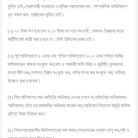
মুক্তি চাই,গ্রেফতারী পরোয়ানা ও হুলিয়া প্রত্যাহার কর ; সাম্প্রতিক ধর্মঘটকালে
ধৃত সকল বাস- শ্রমিকের মুক্তি চাই।
(২) ২০ টাকা মণ দরে চাল ও ১০ টাকা মণ দরে গম চাই ; খাজনা- ট্যাক্সের দায়ে
সার্টিফিকেট জারী করা চলবে না ; টেস্ট রিলিফের কাজ চাই।
(৩) পূর্ব পাকিস্তানে ৫ একর এবং পশ্চিম পাকিস্তানে ১২.৫ একর পর্যন্ত জমির
মালিকদেরও খাজনা মওকুফ কর,খাস ও সরকারী জমি গরিব ও ভূমিহীন কৃষকদের
মধ্যে বিলি কর,পেশাগত ট্যাক্স মওকুফ কর, পানির উপর কর মওকুফ কর, বর্গাদার
উচ্ছেদ করা চলবেনা।
(৪) মিল মালিকদের লক-আউটের অধিকার দেওয়া চলবে না,ধর্মঘটেরর অধিকারসহ
শ্রমিকদের যৌথ দর কষাকষির অধিকার কায়েম কর,শ্রমিকের নিম্নতম মজুরি মাসিক
দুইশত টাকা নির্ধারণ কর।
(৫) নিত্যপ্রয়োজনীয় জিনিসপত্রের দাম কমাও,সস্তাদরের দোকান চালু কর,পাট ও