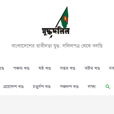
বাংলাদেশের স্বাধীনতা যুদ্ধ: দলিলপত্র থেকে বলছি
ণ্ড
পঞ্চম খণ্ড
ষষ্ঠ খণ্ড
সপ্তম খণ্ড
অষ্টম খণ্ড
নব
Se
ত্রয়োদশ খণ্ড
চতুর্দশ খণ্ড
পঞ্চদশ খণ্ড
লক্ষ্য