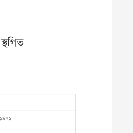
স্থগিত
চ,১৯৭১