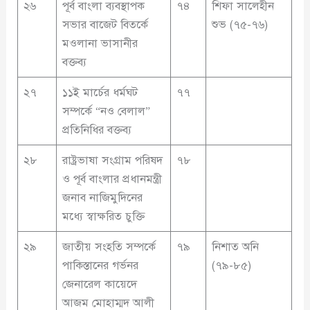
২৬
পূর্ব বাংলা ব্যবস্থাপক
৭৪
শিফা সালেহীন
সভার বাজেট বিতর্কে
শুভ (৭৫-৭৬)
মওলানা ভাসানীর
বক্তব্য
২৭
১১ই মার্চের ধর্মঘট
৭৭
সম্পর্কে “নও বেলাল”
প্রতিনিধির বক্তব্য
২৮
রাষ্ট্রভাষা সংগ্রাম পরিষদ
৭৮
ও পূর্ব বাংলার প্রধানমন্ত্রী
জনাব নাজিমুদিনের
মধ্যে স্বাক্ষরিত চুক্তি
২৯
জাতীয় সংহতি সম্পর্কে
৭৯
নিশাত অনি
পাকিস্তানের গর্ভনর
(৭৯-৮৫)
জেনারেল কায়েদে
আজম মোহাম্মদ আলী