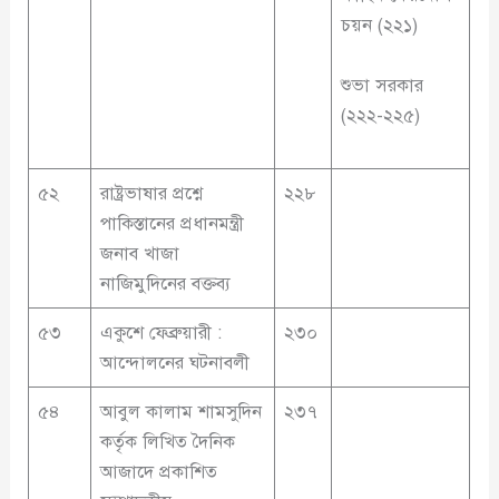
চয়ন (২২১)
শুভা সরকার
(২২২-২২৫)
৫২
রাষ্ট্রভাষার প্রশ্নে
২২৮
পাকিস্তানের প্রধানমন্ত্রী
জনাব খাজা
নাজিমুদিনের বক্তব্য
৫৩
একুশে ফেব্রুয়ারী :
২৩০
আন্দোলনের ঘটনাবলী
৫৪
আবুল কালাম শামসুদিন
২৩৭
কর্তৃক লিখিত দৈনিক
আজাদে প্রকাশিত