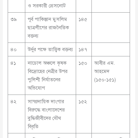
ও সরকারী প্রেসনোট
৩৯
পূর্ব পাকিস্তান মুসলিম
১৪৫
ছাত্রলীগের রাজনৈতিক
বক্তব্য
৪০
উর্দুর পক্ষে তাত্ত্বিক বক্তব্য
১৪৭
৪১
নাচোল অঞ্চলে কৃষক
১৫০
আবীর এম.
বিদ্রোহের নেত্রীর উপর
আহমেদ
পুলিশী নির্যাতনের
(১৫০-১৫১)
অভিযোগ
৪২
সাম্প্রদায়িক দাংগার
১৫২
বিরুদ্ধে বাংলাদেশের
বুদ্ধিজীবীদের যৌথ
বিবৃতি