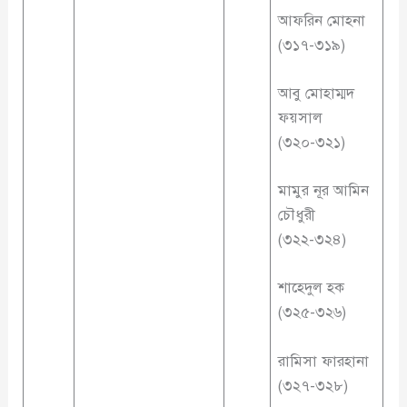
আফরিন মোহনা
(৩১৭-৩১৯)
আবু মোহাম্মদ
ফয়সাল
(৩২০-৩২১)
মামুর নূর আমিন
চৌধুরী
(৩২২-৩২৪)
শাহেদুল হক
(৩২৫-৩২৬)
রামিসা ফারহানা
(৩২৭-৩২৮)