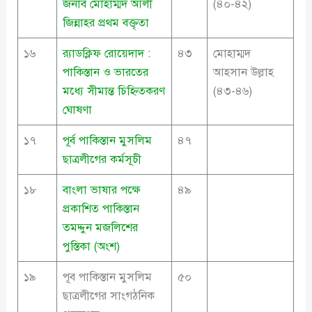
জনাব মোহাম্মদ আলী
(৪০-৪২)
জিন্নাহর প্রথম বক্তৃতা
১৬
র‍্যাডক্লিফ রোয়েদাদ :
৪৩
মোহাম্মদ
পাকিস্তান ও ভারতের
আহসান উল্লাহ
মধ্যে সীমান্ত চিহ্নিতকরণ
(৪৩-৪৬)
ঘোষণা
১৭
পূর্ব পাকিস্তান মুসলিম
৪৭
ছাত্রলীগের কর্মসূচী
১৮
বাংলা ভাষার পক্ষে
৪৯
প্রকাশিত পাকিস্তান
তমদ্দুন মজলিশের
পুস্তিকা (অংশ)
১৯
পূব পাকিস্তান মুসলিম
৫০
ছাত্রলীগের সাংগঠনিক