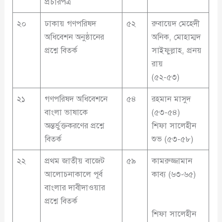
প্রচারপত্র
২০
ঢাকায় গণপরিষদ
৫২
রুবায়েদ মেহেদী
অধিবেশন অনুষ্ঠানের
অনিক, মোহাম্মদ
প্রশ্নে বিতর্ক
সাইফুল্লাহ, প্রনয়
রায়
(৫২-৫৩)
২১
গণপরিষদ অধিবেশনে
৫৪
রহমান মাসুদ
বাংলা ভাষাকে
(৫৩-৫৪)
অন্তর্ভুক্তকরণের প্রশ্নে
শিফা সালেহীন
বিতর্ক
শুভ (৫৩-৫৮)
২২
প্রথম জাতীয় বাজেট
৫৯
কামরুজ্জামান
আলোচনাকালে পূর্ব
কাব্য (৬৩-৬৫)
বাংলার দাবীদাওয়ার
প্রশ্নে বিতর্ক
শিফা সালেহীন