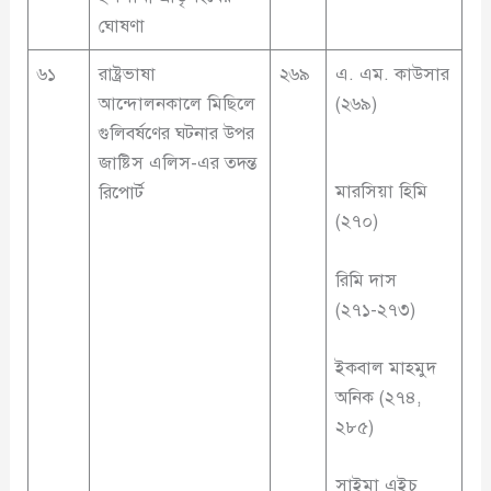
ঘোষণা
৬১
রাষ্ট্রভাষা
২৬৯
এ. এম. কাউসার
আন্দোলনকালে মিছিলে
(২৬৯)
গুলিবর্ষণের ঘটনার উপর
জাষ্টিস এলিস-এর তদন্ত
মারসিয়া হিমি
রিপোর্ট
(২৭০)
রিমি দাস
(২৭১-২৭৩)
ইকবাল মাহমুদ
অনিক (২৭৪,
২৮৫)
সাইমা এইচ