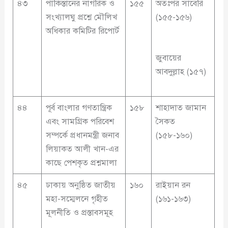
৪৩
পাকিস্তানের নাগরিক ও
১৫৫
অতঃপর সাবেরি
সংখ্যালঘু প্রশ্নে মৌলিখ
(১৫৫-১৫৬)
অধিকার কমিটির রিপোর্ট
জুবায়ের
আবদুল্লাহ (১৫৭)
৪৪
পূর্ব বাংলার গণতান্ত্রিক
১৫৮
শাহাদাত জামান
এবং সামগ্রিক পরিবেশ
সৈকত
সম্পর্কে প্রধানমন্ত্রী জনাব
(১৫৮-১৬০)
লিয়াকত আলী খান-এর
কাছে পেশকৃত প্রশ্নমালা
৪৫
ঢাকায় অনুষ্ঠিত জাতীয়
১৬০
রাইয়ান রন
মহা-সম্মেলনে গৃহীত
(১৬১-১৬৩)
মূলনীতি ও প্রস্তাবসমূহ