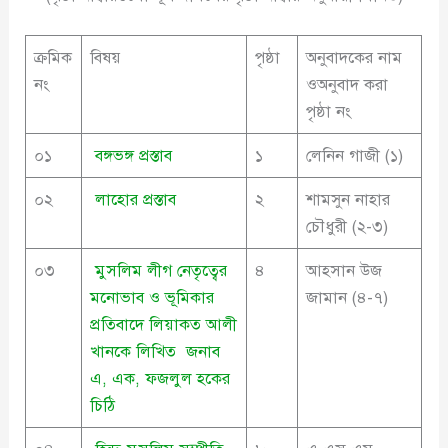
ক্রমিক
বিষয়
পৃষ্ঠা
অনুবাদকের নাম
নং
ওঅনুবাদ করা
পৃষ্ঠা নং
০১
বঙ্গভঙ্গ প্রস্তাব
১
লেনিন গাজী (১)
০২
লাহোর প্রস্তাব
২
শামসুন নাহার
চৌধুরী (২-৩)
০৩
মুসলিম লীগ নেতৃত্বের
৪
আহসান উজ
মনোভাব ও ভূমিকার
জামান (৪-৭)
প্রতিবাদে লিয়াকত আলী
খানকে লিখিত জনাব
এ, এক, ফজলুল হকের
চিঠি