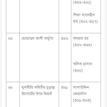
(৩৪৯-৩৫১)
শিফা সালেহীন
শুভ (৩৫২-৩৫৭)
৬৫
মোহাম্মদ আলী ফর্মুলা
৩৫৬
বলরাম রয়
(৩৫৮-৩৫৯)
অভিক হাসান
(৩৬০)
৬৬
মূলনীতি কমিটির চূড়ান্ত
৩৬১
সালাউদ্দিন
রিপোর্টের উপর বিতর্ক
ফেরদৌস
(৩৬১-৩৬৩)