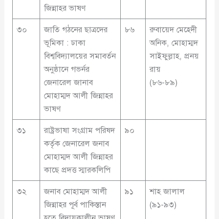
জিন্নাহর ভাষণ
৩০
জাতি গঠনের ছাত্রদের
৮৬
রুবায়েদ মেহেদী
ভূমিকা : ঢাকা
অনিক, মোহাম্মদ
বিশ্ববিদ্যালয়ের সমাবর্তন
সাইফুল্লাহ, প্রনয়
অনুষ্ঠানে গভর্নর
রায়
জেনারেল জানাব
(৮৬-৮৯)
মোহাম্মদ আলী জিন্নাহর
ভাষণ
৩১
রাষ্ট্রভাষা সংগ্রাম পরিষদ
৯০
কর্তৃক জেনারেল জনাব
মোহাম্মদ আলী জিন্নাহর
কাছে প্রদত্ত স্মারকলিপি
৩২
জনাব মোহাম্মদ আলী
৯১
শাহ জালাল
জিন্নাহর পূর্ব পাকিস্তান
(৯১-৯৩)
হতে বিদায়কালীন ভাষণ