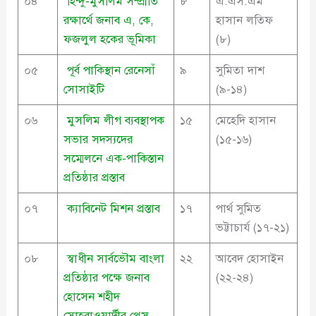
০৪
হিন্দু-মুসলিম সম্প্রীতি
৮
এ.এস.এম
রক্ষার্থে জনাব এ, কে,
হাসান লতিফ
ফজলুল হকের ভূমিকা
(৮)
০৫
পূর্ব পাকিস্থান রেনেসাঁ
৯
সুমিতা দাশ
সোসাইটি
(৯-১৪)
০৬
মুসলিম লীগ ব্যবস্থাপক
১৫
মেহেদি হাসান
সভার সদস্যদের
(১৫-১৬)
সম্মেলনে এক-পাকিস্তান
প্রতিষ্ঠার প্রস্তাব
০৭
ক্যাবিনেট মিশন প্রস্তাব
১৭
পার্থ সুমিত
ভট্টাচার্য (১৭-২১)
০৮
স্বাধীন সার্বভৌম বাংলা
২২
আবেদ হোসাইন
প্রতিষ্ঠার পক্ষে জনাব
(২২-২৪)
হোসেন শহীদ
সোহরাওয়ার্দীর প্রেস