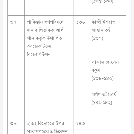
(১৩৫-১৩৬)
৩৭
পাকিস্তান গণপরিষদে
১৩৬
কাজী ইশরাত
জনাব লিয়াকত আলী
জাহান তন্বী
খান কর্তৃক উত্থাপিত
(১৩৭)
অবজেকটিভস
রিজোলিউশন
সাদ্দাম হোসেন
বকুল
(১৩৮-১৪০)
অর্পণ ভট্টাচার্য
(১৪১-১৪২)
৩৮
হাজং বিদ্রোহের উপর
১৪৩
সংবাদপত্রের প্রতিবেদন