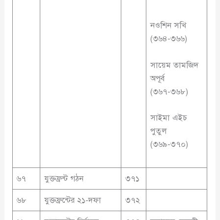
নওশিন সখি
(৩৬৪-৩৬৬)
সায়েম তামজিদ
অপূর্ব
(৩৬৭-৩৬৮)
সাইমা এইচ
পুতুল
(৩৬৯-৩৭০)
৬৭
যুক্তফ্রন্ট গঠন
৩৭১
৬৮
যুক্তফ্রন্টের ২১-দফা
৩৭২