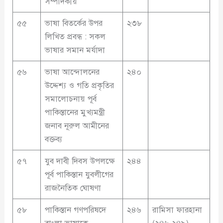
সম্পাদকীয়
৫৫
ভাষা বিতর্কের উপর
২৩৮
লিখিত প্রবন্ধ : সকল
ভাষার সমান মর্যাদা
৫৬
ভাষা আন্দোলনের
২৪০
উদ্দেশ্য ও গতি প্রকৃতির
সমালোচনায় পূর্ব
পাকিস্তানের মুখ্যমন্ত্রী
জনাব নূরুল আমীনের
বক্তব্য
৫৭
যুব দাবী দিবস উপলক্ষে
২৪৪
পূর্ব পাকিস্তান যুবলীগের
রাজনৈতিক ঘোষণা
৫৮
পাকিস্তান গণপরিষদে
২৪৬
রামিসা ফারহানা