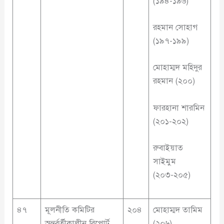
(১৯৪-১৯৬)
রহমান সোহাগ
(১৯৭-১৯৯)
মোহাম্মদ মহিদুর
রহমান (২০০)
ফারহানা শারমিন
(২০১-২০২)
রুবাইয়াত
সাইমুম
(২০৩-২০৫)
৪৭
মূলনীতি কমিটির
২০৪
মোহাম্মদ তামিম
অন্তর্বর্তীকালীন রিপোর্ট
(২০৬)