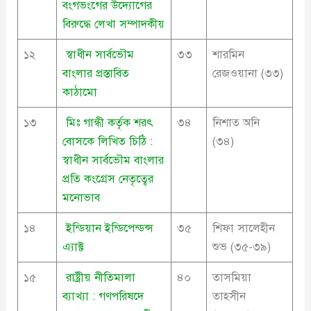
বংগভংগের উদ্যোগের
বিরুদ্ধে লেখা সম্পাদকীয়
১২
স্বাধীন সার্বভৌম
৩৩
শারমিন
বাংলার প্রস্তাবিত
রেজওয়ানা (৩৩)
কাঠামো
১৩
মিঃ গান্ধী কর্তৃক শরৎ
৩৪
নিশাত অনি
বোসকে লিখিত চিঠি :
(৩৪)
স্বাধীন সার্বভৌম বাংলার
প্রতি কংগ্রেস নেতৃত্বের
মনোভাব
১৪
ইন্ডিয়ান ইন্ডিপেন্ডন্স
৩৫
শিফা সালেহীন
এ্যাক্ট
শুভ (৩৫-৩৯)
১৫
রাষ্ট্রীয় নীতিমালা
৪০
তাসমিয়া
ব্যাখ্যা : গণপরিষদে
তাহসীন