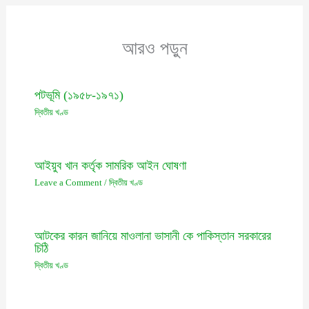
আরও পড়ুন
পটভূমি (১৯৫৮-১৯৭১)
দ্বিতীয় খণ্ড
আইয়ুব খান কর্তৃক সামরিক আইন ঘোষণা
Leave a Comment
/
দ্বিতীয় খণ্ড
আটকের কারন জানিয়ে মাওলানা ভাসানী কে পাকিস্তান সরকারের
চিঠি
দ্বিতীয় খণ্ড