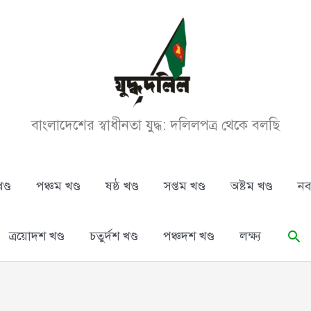
বাংলাদেশের স্বাধীনতা যুদ্ধ: দলিলপত্র থেকে বলছি
ণ্ড
পঞ্চম খণ্ড
ষষ্ঠ খণ্ড
সপ্তম খণ্ড
অষ্টম খণ্ড
নব
Se
ত্রয়োদশ খণ্ড
চতুর্দশ খণ্ড
পঞ্চদশ খণ্ড
লক্ষ্য