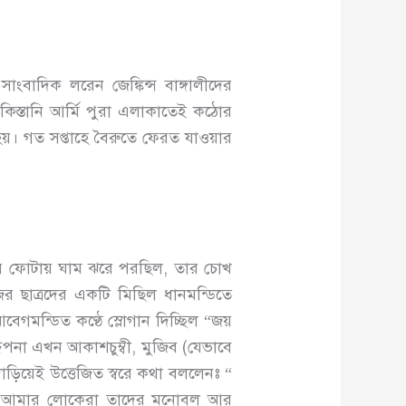
ংবাদিক লরেন জেঙ্কিন্স বাঙ্গালীদের
াকিস্তানি আর্মি পুরা এলাকাতেই কঠোর
য়। গত সপ্তাহে বৈরুতে ফেরত যাওয়ার
টায় ফোটায় ঘাম ঝরে পরছিল, তার চোখ
ের ছাত্রদের একটি মিছিল ধানমন্ডিতে
েগমন্ডিত কণ্ঠে স্লোগান দিচ্ছিল “জয়
দিপনা এখন আকাশচুম্বী, মুজিব (যেভাবে
ড়িয়েই উত্তেজিত স্বরে কথা বললেনঃ “
িতে আমার লোকেরা তাদের মনোবল আর