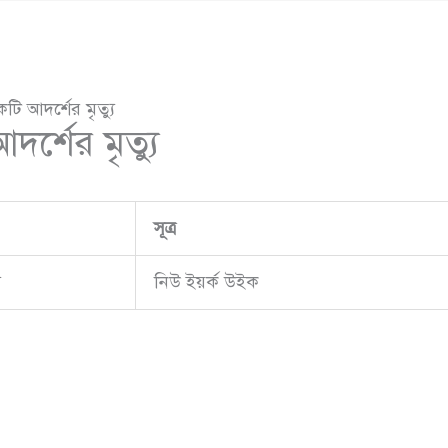
টি আদর্শের মৃত্যু
র্শের মৃত্যু
সূত্র
ু
নিউ ইয়র্ক উইক